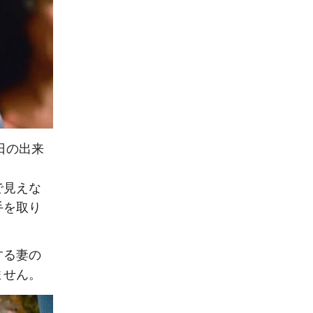
日の出来
で見えな
手を取り
する妻の
ません。