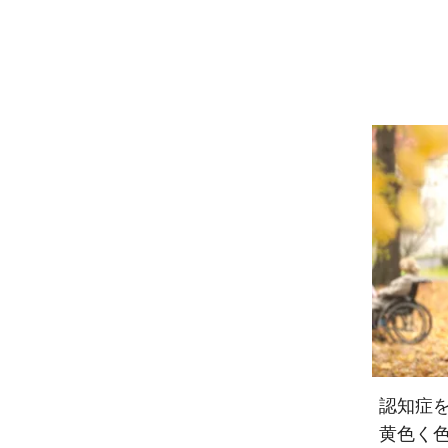
認知症
黄色く