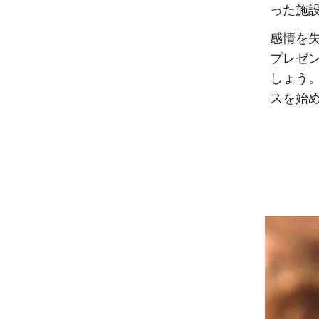
った施
感情を
プレゼ
しょう
スを始