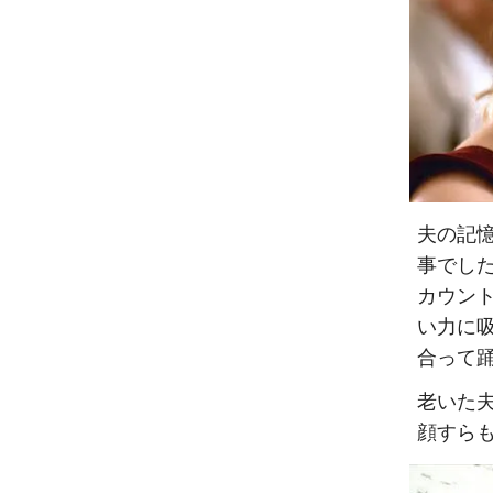
夫の記憶
事でし
カウン
い力に
合って
老いた
顔すら