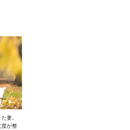
きた妻。
支度が整