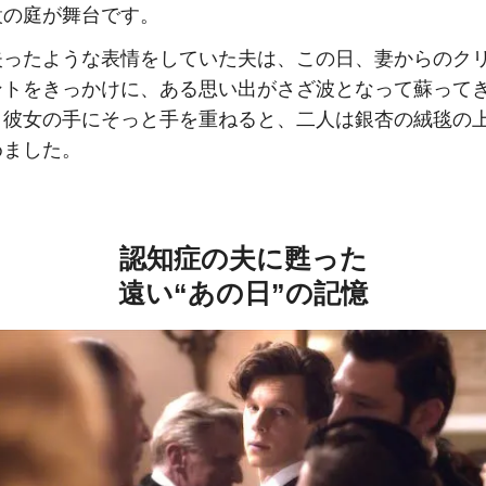
設の庭が舞台です。
失ったような表情をしていた夫は、この日、妻からのク
ントをきっかけに、ある思い出がさざ波となって蘇って
。彼女の手にそっと手を重ねると、二人は銀杏の絨毯の
めました。
認知症の夫に甦った
遠い“あの日”の記憶