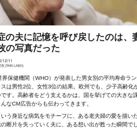
症の夫に記憶を呼び戻したのは、
枚の写真だった
5/12/11
 (TABI LABO)
年世界保健機関（WHO）が発表した男女別の平均寿命ラ
イスは男性2位、女性3位の結果。欧州でも、少子高齢化
つです。高齢者をどう支えるかは、国を挙げての大きな
こんなCM広告からも伝わってきます。
という身近な病気をモチーフに、ある老夫婦の愛を描い
憶の断片を失っていく夫に、ある想い出が甦った瞬間で