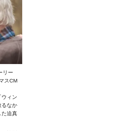
ーリー
マスCM
『ウィン
散るなか
した迫真