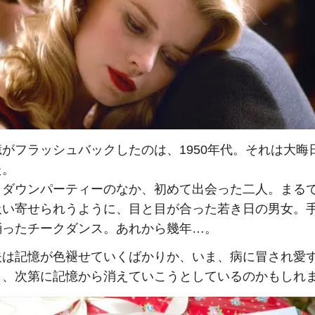
がフラッシュバックしたのは、1950年代。それは大晦
た。
トダウンパーティーのなか、初めて出会った二人。まる
吸い寄せられうように、目と目が合った若き日の男女。
踊ったチークダンス。あれから幾年…。
夫は記憶が色褪せていくばかりか、いま、病に冒され愛
も、次第に記憶から消えていこうとしているのかもしれ