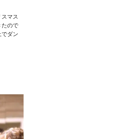
リスマス
きたので
上でダン