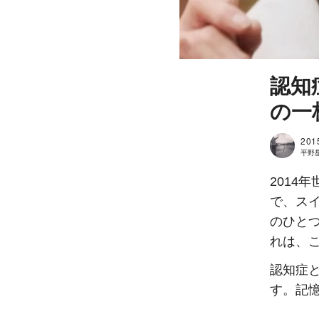
認知
の一
201
平野星良
2014
で、ス
のひと
れは、
認知症
す。記