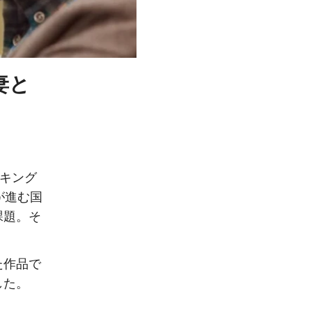
妻と
ンキング
が進む国
課題。そ
た作品で
した。