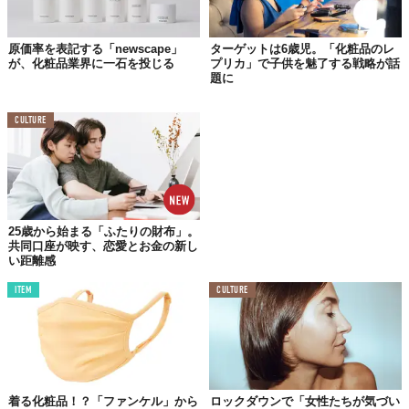
す。
原価率を表記する「newscape」
ターゲットは6歳児。「化粧品のレ
が、化粧品業界に一石を投じる
プリカ」で子供を魅了する戦略が話
「僕は化粧品関係の撮影の仕事をしているから、間接的に
題に
は化粧品によって生かされていることになるんだ。でも、
こういうプロダクトがとても欲望に忠実なせいで、ときど
CULTURE
き“”食べて”しまいたくなるんだよ。僕たちは、そんな化粧
品のあり方と、そのうるさいメッセージに、少し疲れてい
るんじゃないかな。だからこそ、建設的な方法で風穴を開
けたいって思ったんだ」
25歳から始まる「ふたりの財布」。
食べても食べてもお腹が空くように、買っても買っても満たされ
共同口座が映す、恋愛とお金の新し
い距離感
ない化粧品。
ITEM
CULTURE
もしもそんなループに陥ってしまっている人がいたら、彼の画像
を眺めて考え直してみるのもいいかもしれません。
着る化粧品！？「ファンケル」から
ロックダウンで「女性たちが気づい