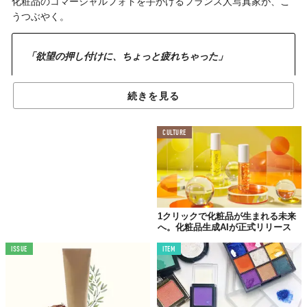
化粧品のコマーシャルフォトを手がけるフランス人写真家が、こ
うつぶやく。
「欲望の押し付けに、ちょっと疲れちゃった」
名前は、Benjamin Henon。
続きを見る
普段の彼の仕事は、化粧品を魅力的で美しく見せることにも関わ
らず、このシリーズから受けるメッセージは、真逆。
CULTURE
1クリックで化粧品が生まれる未来
へ。化粧品生成AIが正式リリース
ISSUE
ITEM