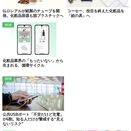
仏ロレアルが紙製のチューブを開
コーセー、役目を終えた化粧品を
発。化粧品容器も脱プラスチックへ
「絵の具」へ
ISSUE
化粧品業界の「もったいない」から
生まれる、循環サイクル
化粧品を食べ物に見立てて、とにかく破壊・破壊・破壊！
彼の手にかかれば、ツヤツヤしている高級な口紅もパスタに早変
ISSUE
わり。マニキュアにいたっては、瓶ごとスライス。
公共USBポート「不安だけど充電」
が6割。知る人だけが警戒する“見え
ないリスク”