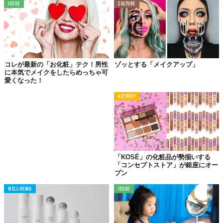
ISSUE
CULTURE
コレが最新の「お化粧」テク！男性
ゾッとする「メイクアップ」
に本気でメイクをしたらめっちゃ可
愛くなった！
ACTIVITY
「KOSÉ」の化粧品が勢揃いする
「コンセプトストア」が銀座にオー
その化粧品は
プン
本当に必要なもの？
WELL-BEING
ISSUE
キレイで美しい化粧品の裏には、ずっと何かを買い続けなければ
ならない、という消費社会の闇が潜んでいます。でも「本当に必
要なものなのだろうか？」と、彼の作品は問いかけているので