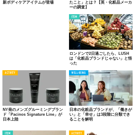
新ボディケアアイテムが登場
たこと」とは？【英・化粧品メーカ
ーの調査】
ITEM
ロンドンで2日過ごしたら、LUSH
は「化粧品ブランドじゃない」と悟
った
ACTIVITY
WELL-BEING
NY発のメンズグルーミングブラン
日本の化粧品ブランドが、「働きが
ド「Pacinos Signature Line」が
い」と「幸せ」は3段階に分類でき
日本上陸
ることを解明
ITEM
ACTIVITY