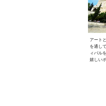
アート
を通し
ィバル
嬉しい