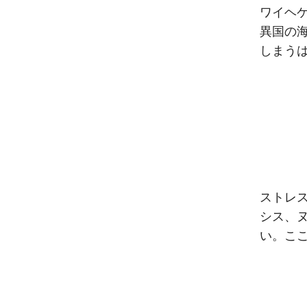
ワイヘ
異国の
しまう
ストレ
シス、
い。こ