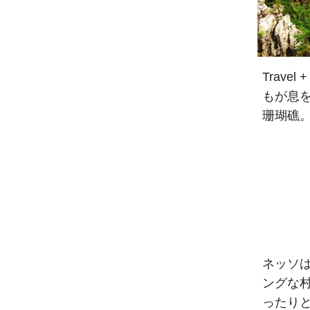
Travel 
もが息
珊瑚礁。
ネッソ
ングな
ったり