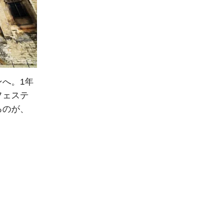
へ。1年
フェステ
るのが、