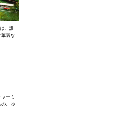
島は、誰
に華麗な
チャーミ
もの。ゆ