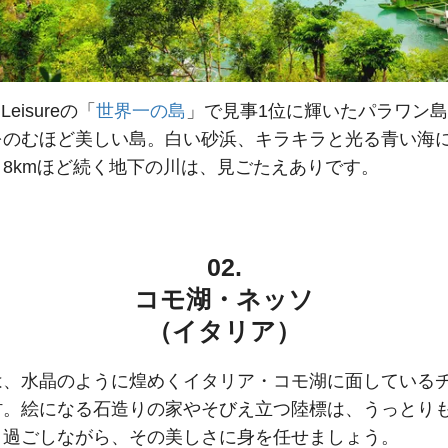
+ Leisureの「
世界一の島
」で見事1位に輝いたパラワン
をのむほど美しい島。白い砂浜、キラキラと光る青い海
8kmほど続く地下の川は、見ごたえありです。
02.
コモ湖・ネッソ
（イタリア）
は、水晶のように煌めくイタリア・コモ湖に面している
村。絵になる石造りの家やそびえ立つ陸標は、うっとり
と過ごしながら、その美しさに身を任せましょう。