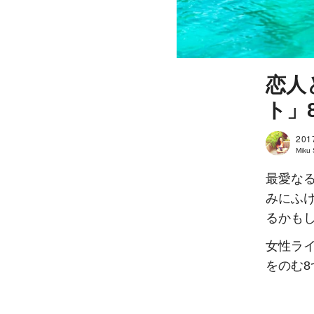
恋人
ト」
201
Miku
最愛な
みにふ
るかも
女性ライタ
をのむ