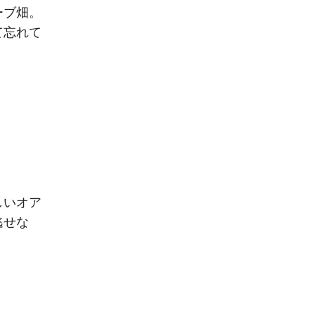
ーブ畑。
て忘れて
しいオア
逃せな
。