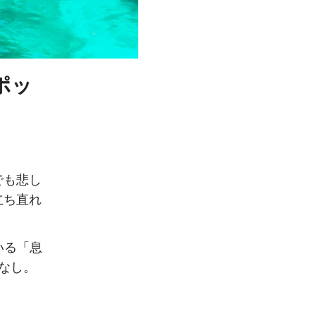
ポッ
でも悲し
立ち直れ
いる「息
なし。