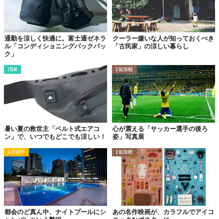
通勤を涼しく快適に。富士通ゼネラ
クーラー嫌いな人が知っておくべき
ル「コンディショニングバックパッ
「古民家」の涼しい暮らし
ク」
ITEM
CULTURE
暑い夏の救世主「ベルト式エアコ
心が震える「サッカー選手の後ろ
ン」で、いつでもどこでも涼しい！
姿」写真展
ACTIVITY
CULTURE
都会のど真ん中、ナイトプールにシ
あの名作映画が、カラフルでアイコ