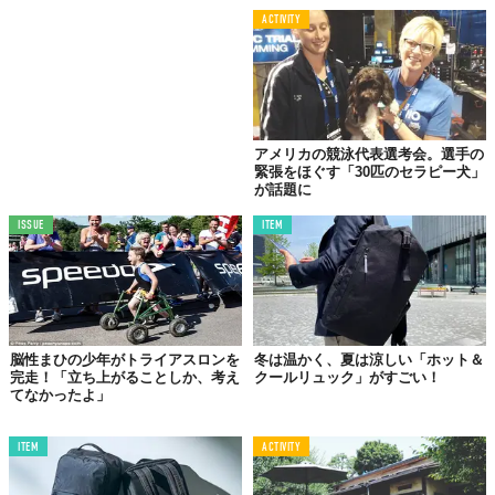
ACTIVITY
アメリカの競泳代表選考会。選手の
緊張をほぐす「30匹のセラピー犬」
が話題に
ISSUE
ITEM
脳性まひの少年がトライアスロンを
冬は温かく、夏は涼しい「ホット＆
完走！「立ち上がることしか、考え
クールリュック」がすごい！
てなかったよ」
ITEM
ACTIVITY