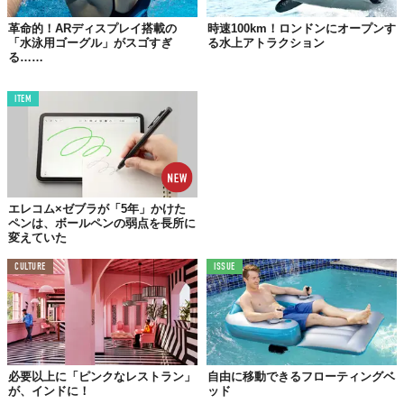
革命的！ARディスプレイ搭載の
時速100km！ロンドンにオープンす
「水泳用ゴーグル」がスゴすぎ
る水上アトラクション
る……
ITEM
エレコム×ゼブラが「5年」かけた
ペンは、ボールペンの弱点を長所に
変えていた
CULTURE
ISSUE
必要以上に「ピンクなレストラン」
自由に移動できるフローティングベ
が、インドに！
ッド