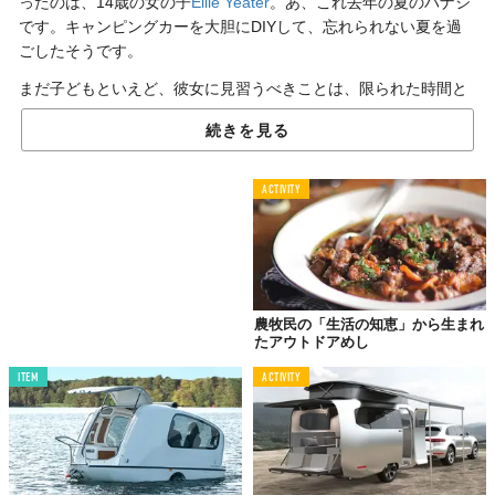
ったのは、14歳の女の子
Ellie Yeater
。あ、これ去年の夏のハナシ
です。キャンピングカーを大胆にDIYして、忘れられない夏を過
ごしたそうです。
まだ子どもといえど、彼女に見習うべきことは、限られた時間と
お金を最大限に生かしつつ、自分だけの快適な夏の空間を作って
続きを見る
しまう「行動力」。
ACTIVITY
おこづかいで買った
おんぼろトレーラー
農牧民の「生活の知恵」から生まれ
たアウトドアめし
ITEM
ACTIVITY