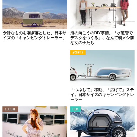
Ellieが手に入れたのは1974年製のキャンピングトレーラー。おこ
づかいの中から、両親の手伝いの対価を地道に貯めた500ドルで
まずはこれを購入。価格は200ドル。くたびれた木材は色あせ、
かなり古めかしい内装。改装のしがいがありそう。
余計なものを削ぎ落とした、日本サ
海の向こうのDIY事情。「水道管で
イズの「キャンピングトレーラー」
デスクをつくる」、なんて朝メシ前
ということで、残りの300ドルをはたいて彼女が手に入れたの
な女の子たち
は、ペンキ、装飾用の布、あとは小物類。こうしてEllieの大掛か
りなDIYが始まりました。
ACTIVITY
「つぶして」移動、「広げて」ステ
イ。日本サイズのキャンピングトレ
ーラー
CULTURE
ITEM