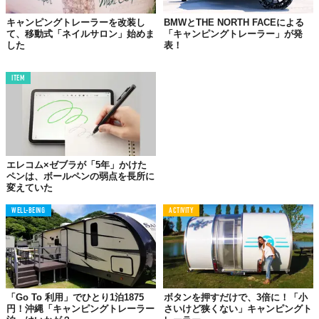
キャンピングトレーラーを改装し
BMWとTHE NORTH FACEによる
て、移動式「ネイルサロン」始めま
「キャンピングトレーラー」が発
した
表！
ITEM
エレコム×ゼブラが「5年」かけた
ペンは、ボールペンの弱点を長所に
変えていた
WELL-BEING
ACTIVITY
けれど、14歳の彼女には少しハードルが高かった。そこでEllieの
姿を見た家族も、一家総出でサポート。たとえば大工仕事が得意
な写真のおじいちゃん。老朽化して朽ちた床の穴をふさいだり
と、車内の補強作業をちょっとだけ手伝ってくれたんだそう。さ
「Go To 利用」でひとり1泊1875
ボタンを押すだけで、3倍に！「小
らには、お父さん、お母さん、おばあちゃんまで、掃除やカーテ
円！沖縄「キャンピングトレーラー
さいけど狭くない」キャンピングト