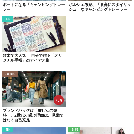
ボートになる「キャンピングトレー
ポルシェ考案、「最高にスタイリッ
ラー」
シュ」なキャンピングトレーラー
ITEM
欧米で大人気！ 自分で作る「オリ
ジナル手帳」のアイデア集
CULTURE
ブランドバッグは「推し活の燃
料」。Z世代が選ぶ理由は、見栄で
はなく自己充足
ITEM
ISSUE