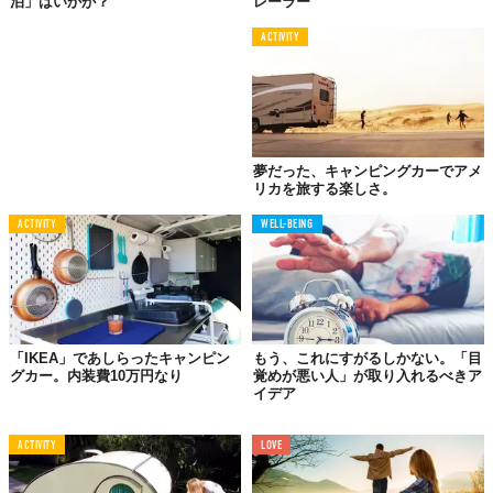
泊」はいかが？
レーラー
ン作りなどの内装を手分けして作業にあたってくれたんですっ
て。
ACTIVITY
あれ、DIYのはずだったんじゃ……まあそこは「家族でDIY」とい
うことで目をつむりましょうよ。
夢だった、キャンピングカーでアメ
リカを旅する楽しさ。
ACTIVITY
WELL-BEING
「IKEA」であしらったキャンピン
もう、これにすがるしかない。「目
グカー。内装費10万円なり
覚めが悪い人」が取り入れるべきア
イデア
ACTIVITY
LOVE