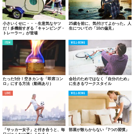
小さいくせに・・・生意気なヤツ
25歳を前に、気付けてよかった。人
だ！多機能すぎる「キャンピング・
生についての「10の偏見」
トレーラー」が登場
ITEM
WELL-BEING
世界で1つだけの
キャンピングトレーラーが完成
たった5分！空きカンを「即席コン
会社のためではなく「自分のため」
ロ」にする方法（動画あり）
に生きるワークスタイル
LOVE
WELL-BEING
「サッカー女子」と付き合うと、毎
部屋が散らからない「7つの習慣」