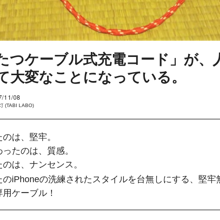
たつケーブル式充電コード」が、
て大変なことになっている。
7/11/08
 (TABI LABO)
たのは、堅牢。
わったのは、質感。
たのは、ナンセンス。
たのiPhoneの洗練されたスタイルを台無しにする、堅牢
専用ケーブル！