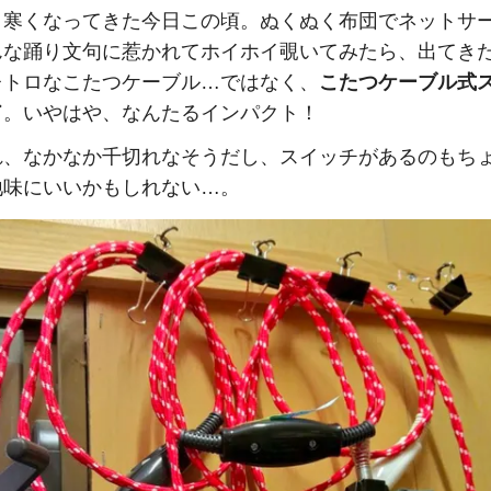
り寒くなってきた今日この頃。ぬくぬく布団でネットサ
んな踊り文句に惹かれてホイホイ覗いてみたら、出てき
レトロなこたつケーブル…ではなく、
こたつケーブル式
ド
。いやはや、なんたるインパクト！
れ、なかなか千切れなそうだし、スイッチがあるのもち
地味にいいかもしれない…。