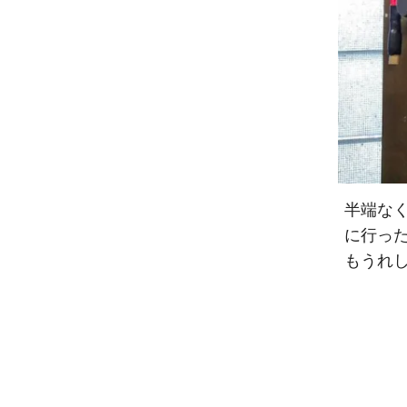
半端な
に行った
もうれ