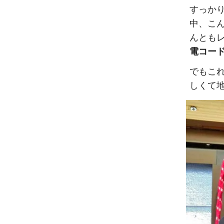
すっか
中、こ
んとも
電コー
でもこ
しくて