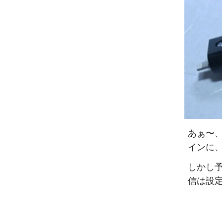
あぁ〜
インに
しかし
信は設