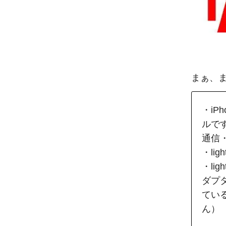
まぁ、
・iP
ルで
通信
・li
・lig
ダプ
てい
ん）