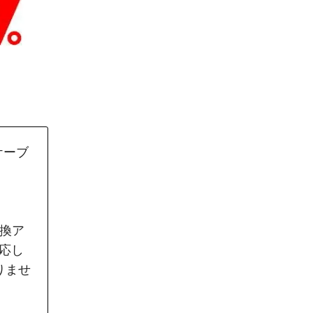
ケーブ
 変換ア
応し
りませ