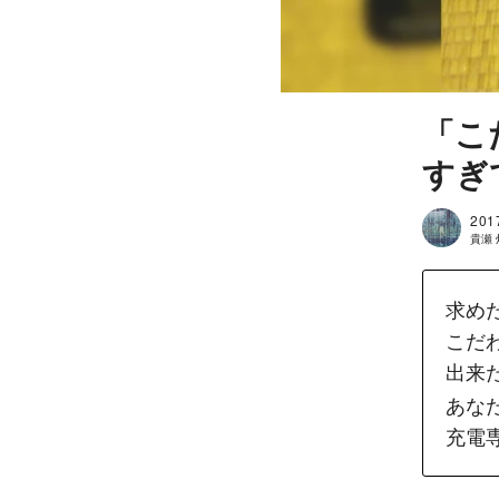
「こ
すぎ
201
貴瀬 灯
求め
こだ
出来
あな
充電