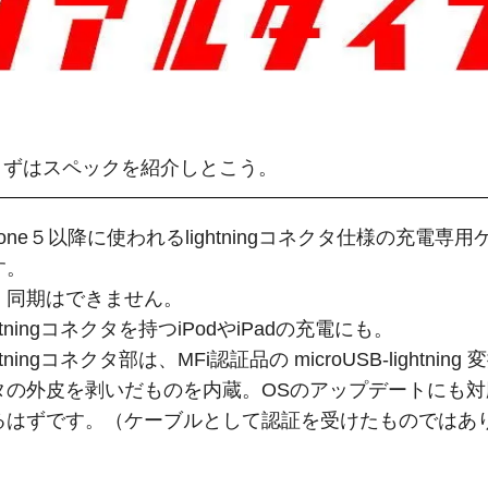
まずはスペックを紹介しとこう。
hone５以降に使われるlightningコネクタ仕様の充電専用
す。
・同期はできません。
ghtningコネクタを持つiPodやiPadの充電にも。
htningコネクタ部は、MFi認証品の microUSB-lightning
タの外皮を剥いだものを内蔵。OSのアップデートにも対
るはずです。（ケーブルとして認証を受けたものではあ