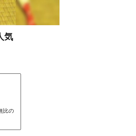
人気
無比の