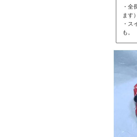
・全
ます
・ス
も。