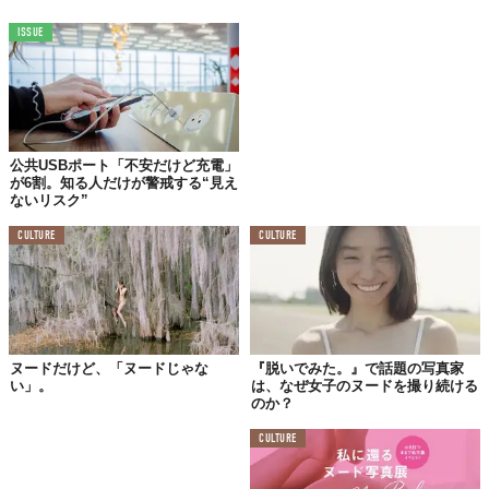
ISSUE
公共USBポート「不安だけど充電」
が6割。知る人だけが警戒する“見え
ないリスク”
CULTURE
CULTURE
ヌードだけど、「ヌードじゃな
『脱いでみた。』で話題の写真家
い」。
は、なぜ女子のヌードを撮り続ける
のか？
CULTURE