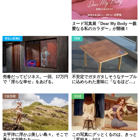
ヌード写真展「Dear My Body 〜親
愛なる私のカラダ〜」が開催！
WELL-BEING
ITEM
売春だってビジネス。一回、17万円
不安定でガタガタしそうなテーブル
で「淫らな幸せ」をあげる。
に込められた意味に「なるほど…」
CULTURE
ISSUE
太平洋に浮かぶ美しい島々。そこで
この写真にグッとくるのは、きっと
暮らす女性たち——。
「尻好き」だけ。