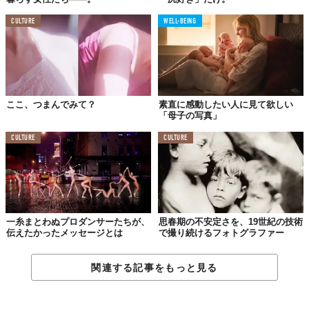
CULTURE
WELL-BEING
ここ、つまんでみて？
素直に感動したい人に見て欲しい
「母子の写真」
CULTURE
CULTURE
一糸まとわぬプロダンサーたちが、
思春期の不安定さを、19世紀の技術
伝えたかったメッセージとは
で撮り続けるフォトグラファー
関連する記事をもっと見る