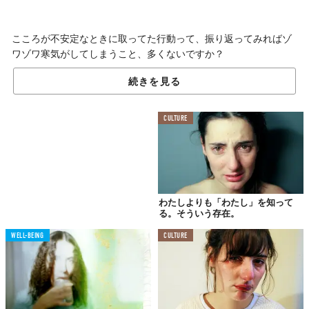
こころが不安定なときに取ってた行動って、振り返ってみればゾ
ワゾワ寒気がしてしまうこと、多くないですか？
わたしはそうで。だから、基本的には振り返りたくないんです。
続きを見る
CULTURE
けど、この女性は。
わたしよりも「わたし」を知って
る。そういう存在。
WELL-BEING
CULTURE