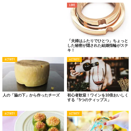
・スパークリングワインに似て泡が細かく、ピリピリする
LOVE
感じ
〈トリペル、アビーエール〉
・重たく、シロップのように感じられることがたまにある
・ほぼ炭酸が抜けている感じ
・泡立ちが少ない
「夫婦はふたりでひとつ」ちょっと
〈ブロンド、サワーエール〉
した秘密が隠された結婚指輪がステ
キ！
・ライトで爽やか
ACTIVITY
ACTIVITY
これらの特徴が掴めてきたら、今度はもう少し深掘りしてみまし
ょう。例えばスタウトでも、ミルクスタウトはリッチでクリーミ
ー、昔ながらのアイリッシュ・ドライ・スタウトは、それに比べ
て案外ライトですよね。
人の「脇の下」から作ったチーズ
初心者歓迎！ワインを10倍おいしく
一方でチーズは、脂肪と水分量によって変わるだけなので、わか
する「5つのティップス」
りやすいはず。一例ですが、クリーミーな
ブルーチーズ
は水分を
多く含み、バター脂のおかげでむっちり柔らかい仕上がり。ここ
ACTIVITY
ACTIVITY
に炭酸が効いたサワーエールをペアリング。これはこれで面白
い。