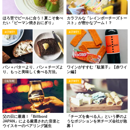
あとは、上の表の両端にあるチーズとビールを組み合わせてみる
と、また違った面白さに気づけるのです。
クリーミーなブルーチ
ーズにリッチなスタウトを合わせれば、口中はまるで、アルコー
ほろ苦でビールに合う！夏こそ食べ
カラフルな「レインボーチーズトー
ルが効いたミルクシェイク。未体験のおいしさをどうぞ。
たい「ピーマン焼きおにぎり」
スト」が密かなブーム！？
ACTIVITY
ACTIVITY
3.
コントラストペアリングは楽しい
引き立てペアリングは満足感が高い
味の強さと口あたりを学んだところで、今度はコントラストして
パン＋バターより、パン＋チーズよ
ワインがすすむ「駄菓子」【赤ワイ
ペアリングするのか、味を引き立てるペアリングにするのかを選
り、もっと美味しく食べる方法。
ン編】
んでいきましょう。
CULTURE
ACTIVITY
コントラストするペアリングは、特徴が異なる2つをあえて一緒に
味わうことで、調和性を見出す方法
。
このカテゴリーで相性のいいペアリングができると、新たな味が
生まれるでしょう。チーズエキスパートやシスローン（つまりビ
ールのソムリエ）いわく、これこそが「聖杯」なんだそう。
父の日に最適！「Billbord
「チーズを食べる人」という夢のよ
JAPAN」による厳選された音楽と
うなポジションを米チーズ会社が急
例えばリッチで香ばしいブラックスタウトに、鮮やかでハーブが
ウイスキーのペアリング誕生
募！
効いた
ゴートチーズ
を合わせると、ビールは本来よりもライトな