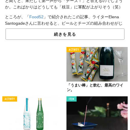
と聞くと、果たして第一声から「チーズ！」と答えるのでしょう
か。こればかりはどうしても「枝豆」に軍配が上がりそう（笑）
ところが、「
Food52
」で紹介されたこの記事、ライターElena
Santogadeさんに言わせると、ビールとチーズの組み合わせがじ
つに奥深く、面白いそうなんです。
続きを見る
初心者でも簡単にこのペアリングが楽しめるよう、あらかじめ知
っておきたい法則や、ペアリングパーティの楽しみ方までをElena
ACTIVITY
さん視点でレクチャーしています。
いやぁ、それにしても、冒頭のような変化球な質問をされたとし
ても、一番に「チーズ」が思い浮かばないようでは、チーズ好き
だなんて気軽に公言できませんね。
「うまい棒」と飲む、最高のワイ
ン。
合う！
ACTIVITY
ITEM
「ビール」×「チーズ」
ビールとチーズの相性──これは、モルトとミルクシェイクみたい
な関係。食べ物で例えるならばパンとバター並みってところでし
ょうか。私がこれから記す3つのオキテを心に留めておけば、あと