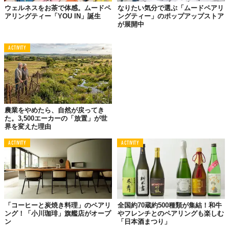
（クロスバウンドチェダーなど）を一緒に試してみましょう。チ
ウェルネスをお茶で体感。ムードペ
なりたい気分で選ぶ「ムードペアリ
ェダーの力強い味わいは、ホップが効いたペールエールと似てい
アリングティー「YOU IN」誕生
ングティー」のポップアップストア
て、後味に苦みを感じます。これが相性の良さ。バランスのとれ
が展開中
たシーソーのできあがりというわけです。
ACTIVITY
意外なコンビネーションにチャレンジしたいときは、ライトで爽
やかなホワイトエールを、思いっきり熟成されてずっしりとした
バーボン風の
ゴーダチーズ
と合わせてみるのもアリ。まるで手品
のように、ビールがあっという間に口から消えてしまう感覚が訪
れますよ。
農業をやめたら、自然が戻ってき
た。3,500エーカーの「放置」が世
界を変えた理由
2.
“口あたり”を覚えておく
ACTIVITY
ACTIVITY
ビールはすべて“炭酸”とくくってしまわずに、さまざまなビール
の「口あたりの違い」を学びましょう。まずは感覚が掴めるよ
う、基本的なガイドラインを共有。
「コーヒーと炭焼き料理」のペアリ
全国約70蔵約500種類が集結！和牛
〈ホワイトエール、ピルスナー〉
ング！「小川珈琲」旗艦店がオープ
やフレンチとのペアリングも楽しむ
ン
「日本酒まつり」
・炭酸が強く、細かい