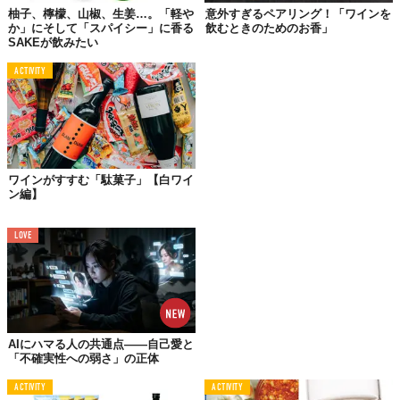
は自分のセンスを頼りにとにかくたくさんのビールとチーズを試
柚子、檸檬、山椒、生姜…。「軽や
意外すぎるペアリング！「ワインを
してみてください。
か」にそして「スパイシー」に香る
飲むときのためのお香」
SAKEが飲みたい
ペアリングを存分に楽しむための鉄則をひとつ。
ACTIVITY
まずはビールをひと口飲みます。
それからチーズをテイスティング。
最後にもうひと口ビールをすすって、チーズを流し込む
。
重要なのは
両方同時に味わうこと
。テイスティングをして2つの味
がどのように交わり、どう変化するかに注目しましょう。
ワインがすすむ「駄菓子」【白ワイ
ン編】
LOVE
AIにハマる人の共通点——自己愛と
「不確実性への弱さ」の正体
ACTIVITY
ACTIVITY