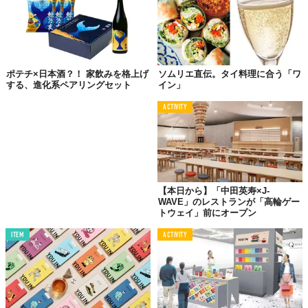
ポテチ×日本酒？！ 家飲みを格上げ
ソムリエ直伝。タイ料理に合う「ワ
する、進化系ペアリングセット
イン」
Photo by
James Ransom
ACTIVITY
ペアリングにおける
3つの鉄板ルール
1.
【本日から】「中田英寿×J-
WAVE」のレストランが「高輪ゲー
味の強さが同じものをチョイス
トウェイ」前にオープン
シーソーのバランスが取れている、あのイメージです。基本的な
ITEM
ACTIVITY
ルールとして、片方の味が著しく強いのはアウト。例えば強くて
苦味もあるエールの場合、パンチが強い分、最初のうちはチーズ
とのペアリングに苦労するかもしれません。
そこでヒントです。同じ
チェダーチーズ
でも、クラシックなもの