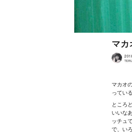
マカ
201
TERU
マカオ
ってい
ところ
いいな
ッチュ
で、い