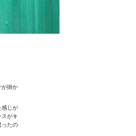
けが掛か
た感じが
ンスがキ
思ったの