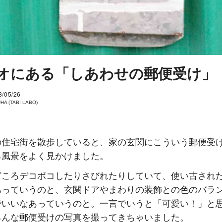
オにある「しあわせの郵便受け」
8/05/26
HA (TABI LABO)
の住宅街を散歩していると、家の玄関にこういう郵便受
る風景をよく見かけました。
どころデコボコしたりさびれたりしていて、使い古され
あっていうのと、玄関ドアやまわりの装飾との色のバラ
でいいなあっていうのと。一言でいうと「可愛い！」と
ろんな郵便受けの写真を撮ってきちゃいました。