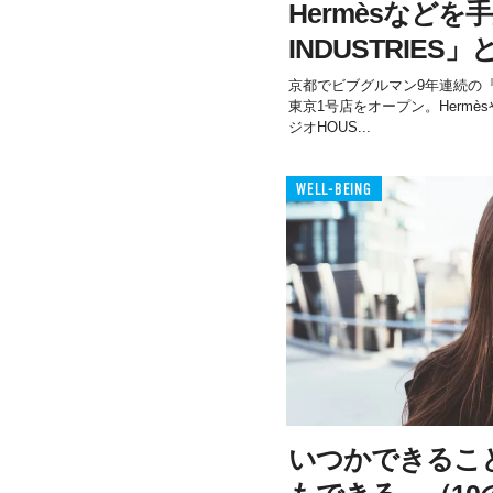
Hermèsなどを
INDUSTRIES
京都でビブグルマン9年連続の『
東京1号店をオープン。Hermès
ジオHOUS...
WELL-BEING
いつかできるこ