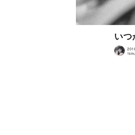
いつ
201
TERU