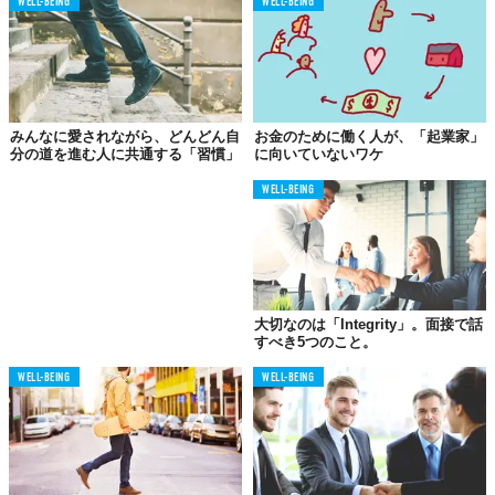
WELL-BEING
WELL-BEING
大切なのは、その占いを「手段」として徹底的に使い倒すこと。
「幸せになるための手段」として、占いをとことん使い倒してい
くことで、初めて占いに価値が生まれます。占いの結果は大河の
流れのようなもので、あなたはその大河の一滴と考えましょう。
みんなに愛されながら、どんどん自
お金のために働く人が、「起業家」
流れに逆流するよりは、素直に身を委ねた方が幸せになれる可能
分の道を進む人に共通する「習慣」
に向いていないワケ
性が高い。その大まかな流れを、占いは教えてくれるのです。
WELL-BEING
占いの当たり外れは占い師のせいではなく、あなたの生き様が決
めること。占い師の言ったことが当たれば「おお、さすが！」と
評価し、外れれば「自分の勝ち」と考えましょう。
大切なのは「Integrity」。面接で話
占いは「決断」ではなく
すべき5つのこと。
「判断」に使う
WELL-BEING
WELL-BEING