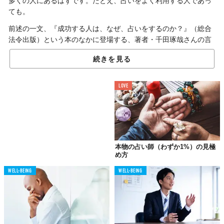
多くの人にあるはずです。たとえ、占いをよく利用する人であっ
ても。
前述の一文、『成功する人は、なぜ、占いをするのか？』（総合
法令出版）という本のなかに登場する、著者・千田琢哉さんの言
葉。でも彼、たんにバカバカしいと見限っているわけじゃないん
続きを見る
です。
「あくまでいい人生を送るための手段であり、目的ではない」こ
LOVE
れが、占いに対する氏の見解。コンサルティング会社に勤め、の
べ3,000人以上の成功者を近くで見てきたそう。世で成功をつかん
できた人たちの多くは、占い師との交流があったと言います。
間接的ながらも、たくさんの占い師と介するなかで、千田さんが
感じた、上手な占い師との付き合い方、知っておいて損はないか
本物の占い師（わずか1%）の見極
も。
め方
WELL-BEING
WELL-BEING
重要なのは、
「当たり」「外れ」ではない