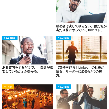
判断ができていないのです。判断は普段からまめにしておく必要
があり、切羽詰まってすることではありません。よって、判断を
している中で迷った際に占い師に相談をする……というのが正し
い「占い」の活用方法なのです。
成功者は決してやらない、僕たちが
長期的な成功者は、数千年の人類の知恵の集大成としての正解
当たり前にやっている10のコト。
（占い）を踏まえた上で「判断」をしていました。これに対し
WELL-BEING
WELL-BEING
て、一発屋で終わる短期的な成功者たちは、普段は判断せずにサ
ボっているくせに切羽詰まった状態になってから占い師にすがる
人が多い！ そして全面的に占い師に会社経営の決断を委ねてしま
い、何から何まで相談してしまうのです。
こうした人たちが一発屋で消えていくのは、占いのせいではな
ある質問をするだけで、「自身が成
【支持率97％】LinkedInの社長が
く、自分で決断できないダメ社長ぶりを周囲の従業員たちにアピ
功しているか」が分かる。
語る、リーダーに必要な4つの努
ールしているからに違いありません。従業員たちは次第に社長を
力。
バカにし始め、まともに仕事をしなくなります。これでは長続き
しないですよね。
ACTIVITY
WELL-BEING
勝ちやすい土俵で
圧勝し続けるため