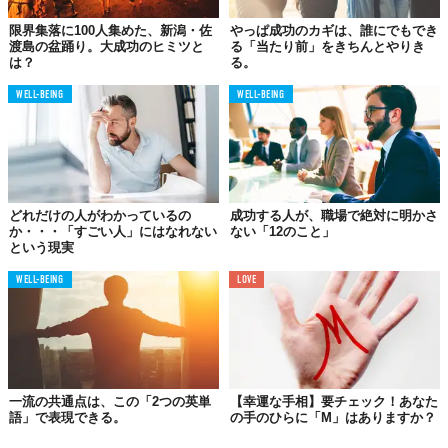
「宿命」を知る
限界集落に100人集めた、新潟・佐
やっぱ成功のカギは、誰にでもでき
渡島の盆踊り。大成功のヒミツと
る「当たり前」をきちんとやりき
は？
る。
WELL-BEING
WELL-BEING
どれだけの人がわかっているの
成功する人が、職場で絶対に明かさ
か・・・「すごい人」にはなれない
ない「12のこと」
という現実
WELL-BEING
LOVE
©iStock.com/Rawpixel
極端に言ってしまえば、占いの目的は次の2つしかありません。
一流の共通点は、この「2つの英単
【幸運な手相】要チェック！あなた
1.「宿命」を知ること
語」で表現できる。
の手のひらに「M」はありますか？
2.「運命」を開くこと