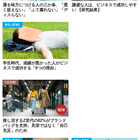
運を味方につける人の三か条、「悪
謙虚な人は、ビジネスで成功しやす
く捉えない」「ふて腐れない」「デ
い 【研究結果】
ィスらない」
WELL-BEING
学生時代、成績が悪かった人がビジ
ネスで成功する「8つの理由」
CULTURE
©iStock.com/jacoblund
「占い」と聞くと、その的中率について語りたがる人がいます。
結論から言うと、占いにとって的中率は一番重要なことではあり
ません。
必ず当たる占いがあれば、あなたの人生はもう決まっていること
推し活するZ世代の82%がブランド
バッグを支持。見栄ではなく「自己
になります。もし「成功できません」と言われたら、100%成功で
充足」のため
きないのだから、もう努力しても意味がない……。そんなのはと
てもバカバカしい話です。