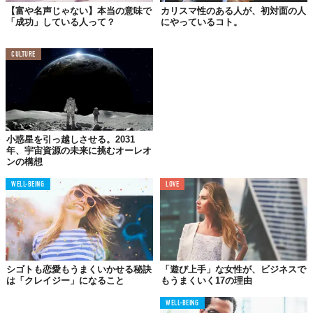
【富や名声じゃない】本当の意味で
カリスマ性のある人が、初対面の人
「成功」している人って？
にやっているコト。
CULTURE
小惑星を引っ越しさせる。2031
©Monika Wisniewska/Shutterstock.com
年、宇宙資源の未来に挑むオーレオ
ンの構想
これまで占い好きのエグゼクティブたちと数多く一緒に仕事をし
てきましたが、長期的な成功者と思える人々には、占いを「決断
WELL-BEING
LOVE
の助けではなく、判断材料の1つとして活用していた」という共通
点がありました。
決断と判断は似た言葉ですが、意味はまるで違います。判断とは
決断の前段階の作業で「どちらが正しいか」を選別する正誤問
題。これに対して、決断とは判断より勝ち残ったものから選ぶこ
シゴトも恋愛もうまくいかせる秘訣
「遊び上手」な女性が、ビジネスで
と。
は「クレイジー」になること
もうまくいく17の理由
決断の段階で「どちらが正しいか」を考えている人は、そもそも
WELL-BEING