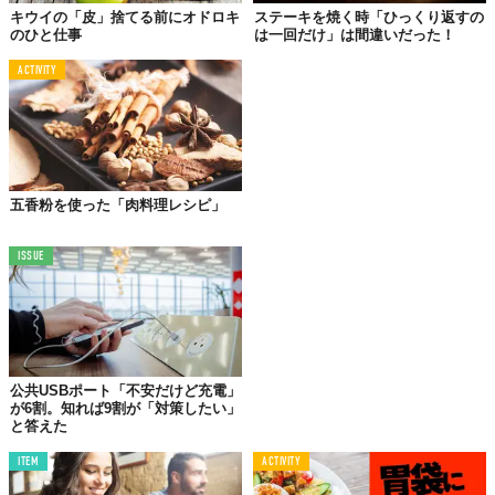
キウイの「皮」捨てる前にオドロキ
ステーキを焼く時「ひっくり返すの
のひと仕事
は一回だけ」は間違いだった！
© iStock.com/key05
Licensed material used with permission by
ACTIVITY
それは、お肉を「日本酒でひと晩浸け込む」という方法。
ちゃんと理由（メリット）があって、お肉の臭みを消すだけでな
く、日本酒の風味が加わり、さらにうま味成分グルタミン酸がお
肉に加わって、味わいが豊かになるんです。
五香粉を使った「肉料理レシピ」
ステーキ、とんかつ、ビーフシチュー、お肉の味わいを噛みしめ
たいメニューには、このうま味UPの“日本酒浸け”ぜひ挑戦してみ
ISSUE
てくださいね。
Top image: ©
iStock.com/mphillips007
Text used with permission by
FOOD CREATIVE FACTORY
TABI LABO
公共USBポート「不安だけど充電」
この世界は、もっと広いはずだ。
が6割。知れば9割が「対策したい」
と答えた
ITEM
ACTIVITY