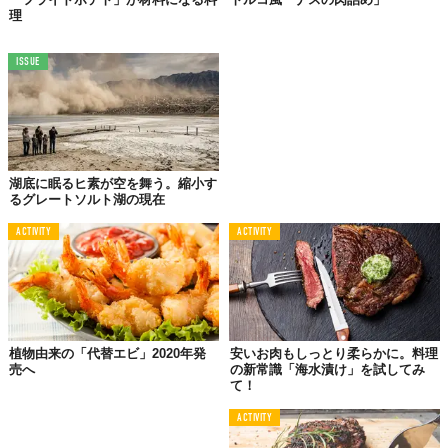
理
ISSUE
湖底に眠るヒ素が空を舞う。縮小す
るグレートソルト湖の現在
ACTIVITY
ACTIVITY
植物由来の「代替エビ」2020年発
安いお肉もしっとり柔らかに。料理
売へ
の新常識「海水漬け」を試してみ
て！
ACTIVITY