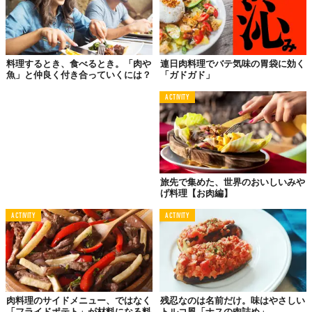
料理するとき、食べるとき。「肉や
連日肉料理でバテ気味の胃袋に効く
魚」と仲良く付き合っていくには？
「ガドガド」
ACTIVITY
旅先で集めた、世界のおいしいみや
げ料理【お肉編】
ACTIVITY
ACTIVITY
肉料理のサイドメニュー、ではなく
残忍なのは名前だけ。味はやさしい
「フライドポテト」が材料になる料
トルコ風「ナスの肉詰め」