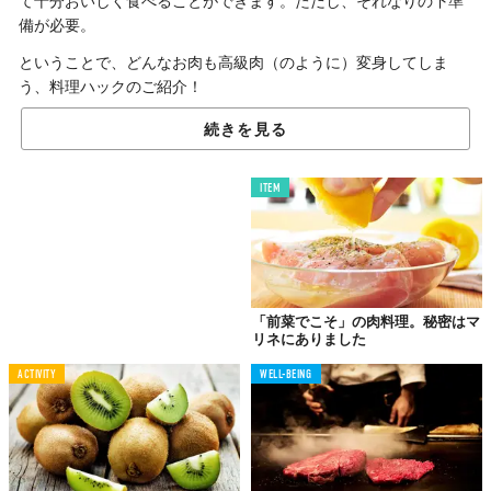
て十分おいしく食べることができます。ただし、それなりの下準
備が必要。
ということで、どんなお肉も高級肉（のように）変身してしま
う、料理ハックのご紹介！
続きを見る
お肉を泥酔させる
日本酒の魔力
ITEM
「前菜でこそ」の肉料理。秘密はマ
リネにありました
ACTIVITY
WELL-BEING