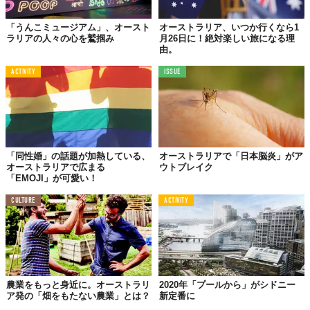
「うんこミュージアム」、オースト
オーストラリア、いつか行くなら1
ラリアの人々の心を鷲掴み
月26日に！絶対楽しい旅になる理
由。
ACTIVITY
ISSUE
「同性婚」の話題が加熱している、
オーストラリアで「日本脳炎」がア
オーストラリアで広まる
ウトブレイク
「EMOJI」が可愛い！
CULTURE
ACTIVITY
農業をもっと身近に。オーストラリ
2020年「プールから」がシドニー
ア発の「畑をもたない農業」とは？
新定番に