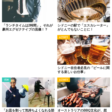
「ランチタイムは2時間」。それが
シドニーの駅で「エスカレーター」
豪州エグゼクテイブの流儀！？
がとんでもないことに！
ACTIVITY
シドニー在住者必見の「ビールに関
する楽しいお仕事」
ITEM
ACTIVITY
「お皿を割って気持ちよくなれる部
オーストラリアのBBQ文化が、想