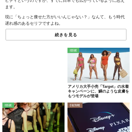
ビティというのですが、すでに日本でも広がっているように思え
ます。
現に「ちょっと痩せた方がいいんじゃない？」なんて、もう時代
遅れ感のあるセリフですよね。
世界中でプラスサイズモデルが活躍し、多くのアパレルブランド
続きを見る
がどんな人にも似合う洋服をつくっているなかで、NIKEがやって
くれました。
ISSUE
見てください、このマネキン！
アメリカ大手小売「Target」の水着
キャンペーンに、鱗のような皮膚を
もつモデルが登場
ISSUE
CULTURE