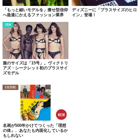
「もっと細いモデルを」痩せ型信仰
ディズニーに「プラスサイズのヒロ
へ急速にかえるファッション業界
イン」登場！
©NIKE
ITEM
大ブレイク中のラッパー、Lizzoを思い出しちゃいました。彼女の
ような自分に誇りを持っている女性のポージングですよね。セク
シーです。
……本題から外れましたが、NIKEはプラスサイズのウェアを製造
するだけでなく、それを着こなすマネキンをロンドンのNikeTown
服のサイズは「15号」。ヴィクトリ
に設置。人だけでなくマネキンにも多様性を反映させるとは、お
アズ・シークレット初のプラスサイ
ズモデル
見事です。
Top image: ©
NIKE
CULTURE
TABI LABO
この世界は、もっと広いはずだ。
名画が500年かけてつくった「理想
の体」、あなたも内面化しているか
もしれない