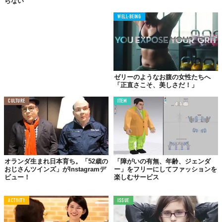
らない
WELL-BEING
ゼリーのようなお腹の女性たちへ
「正直さこそ、美しさだ！」
CULTURE
ITEM
オランダ生まれ日本育ち。「52歳の
「障がいの有無、年齢、ジェンダ
おじさんツインズ」がInstagramデ
ー」をフリーにしてファッションを
ビュー！
楽しむサービス
ACTIVITY
ISSUE