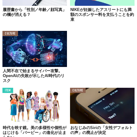
履歴書から「性別／年齢／顔写真」
NIKEが妊娠したアスリートにも満
の欄が消える？
額のスポンサー料を支払うことを約
束
CULTURE
人間不在で始まるサイバー攻撃。
OpenAIの失敗が示したAI時代のリ
スク
ITEM
CULTURE
時代を映す鏡。美の多様性や個性が
おなじみのSiriの「女性デフォルト
はじける「バービー」の進化が止ま
の声」の廃止が決定