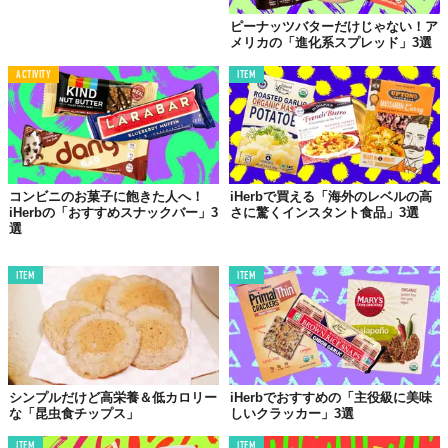
ピーナッツバターだけじゃない！ア
メリカの「進化系スプレッド」3選
ACTIVITY
ITEM
コンビニのお菓子に飽きた人へ！
iHerbで買える「海外のレベルの高
iHerbの「おすすめスナックバー」3
さに驚くインスタント食品」3選
選
ITEM
ITEM
シンプルだけど高栄養＆低カロリー
iHerbでおすすめの「主役級に美味
な「昆虫食チップス」
しいクラッカー」3選
ITEM
ITEM