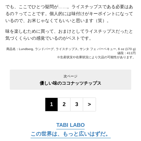
でも、ここでひとつ疑問が……。ライスチップスである必要はあ
るの？ってことです。個人的には味付けがキーポイントになって
いるので、お米じゃなくてもいいと思います（笑）。
味を楽しむために買って、おまけとしてライスチップスだったと
気づくくらいの感覚でいるのがベストです。
商品名：Lundberg, ランドバーグ, ライスチップス, サンタ フェ バーベキュー, 6 oz (170 g)
値段：411円
※生産状況や在庫状況により欠品の可能性があります。
次ページ
優しい味のココナッツチップス
1
2
3
>
TABI LABO
この世界は、もっと広いはずだ。