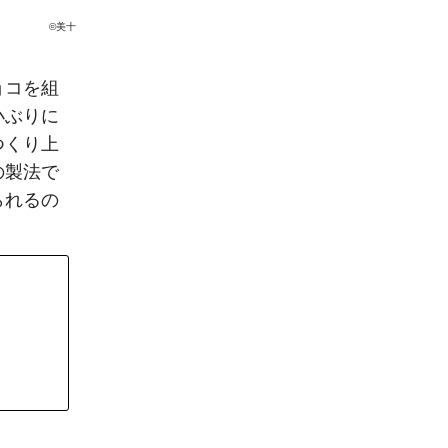
©美十
ョコを組
小ぶりに
つくり上
の製法で
られるの