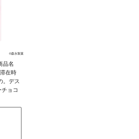
©森永製菓
商品名
内滞在時
の。デス
ーチョコ