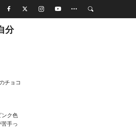
自分
4のチョコ
ピンク色
が苦手っ