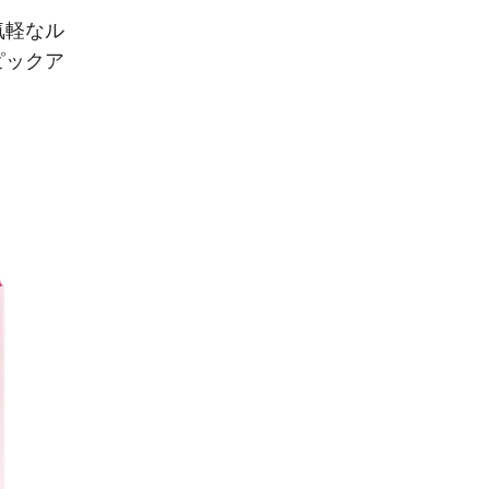
気軽なル
ピックア
）