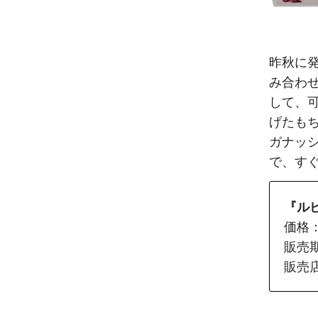
昨秋に
み合わ
して、可
げたも
ガナッ
で、す
『ルヒ
価格：
販売
販売