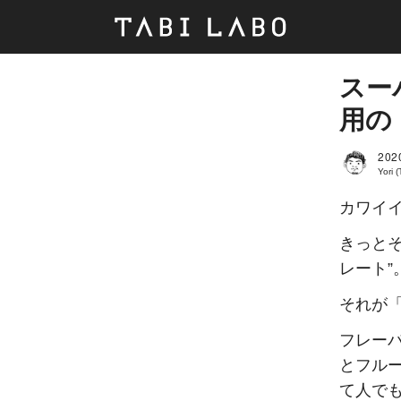
スー
用の
202
Yori 
カワイ
きっとそ
レート”
それが
フレー
とフル
て人で