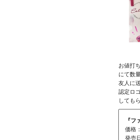
お値打
にて数量
友人に
認定ロ
しても
『ファ
価格
発売日: