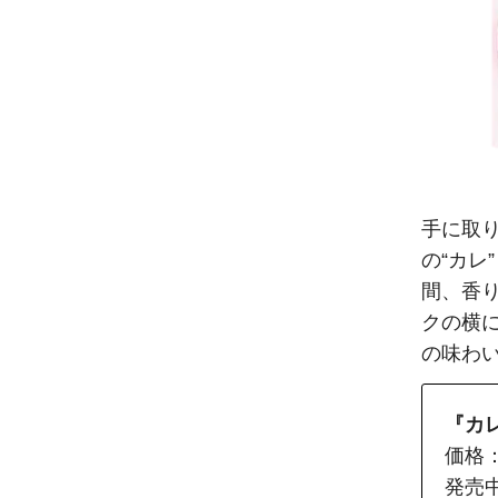
手に取
の“カ
間、香り
クの横
の味わ
『
カ
価格：
発売