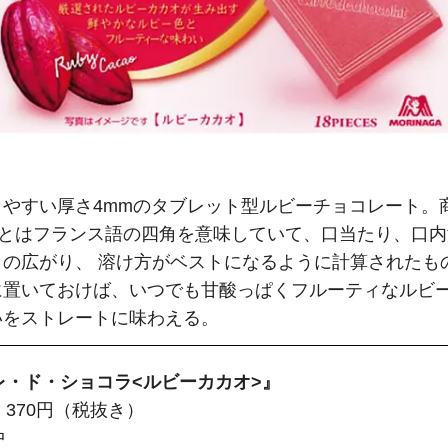
りやすい厚さ4mmのタブレット型ルビーチョコレート。
レ”とはフランス語の四角を意味していて、口当たり、口
の広がり、 溶け方がベストになるように計算されたも
に置いておけば、いつでも甘酸っぱくフルーティなルビ
いをストレートに味わえる。
レ・ド・ショコラ<ルビーカカオ>
』
370円（税抜き）
中