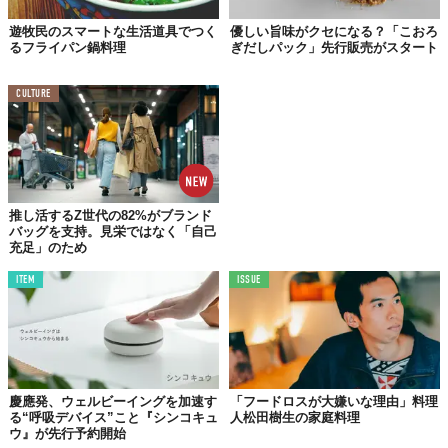
遊牧民のスマートな生活道具でつく
優しい旨味がクセになる？「こおろ
©愛知ドビー株式会社
るフライパン鍋料理
ぎだしパック」先行販売がスタート
CULTURE
推し活するZ世代の82%がブランド
バッグを支持。見栄ではなく「自己
充足」のため
ITEM
ISSUE
©愛知ドビー株式会社
Top image: ©
愛知ドビー株式会社
慶應発、ウェルビーイングを加速す
「フードロスが大嫌いな理由」料理
る“呼吸デバイス”こと『シンコキュ
人松田樹生の家庭料理
TABI LABO
ウ』が先行予約開始
この世界は、もっと広いはずだ。