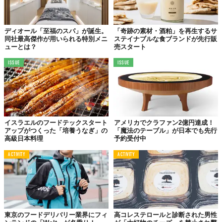
ディオール「至福のスパ」が誕生。
「奇跡の素材・酒粕」を再生するサ
同社最高傑作が用いられる特別メニ
ステイナブルな食ブランドが先行販
ューとは？
売スタート
ISSUE
ISSUE
イスラエルのフードテックスタート
アメリカでクラファン2億円達成！
アップがつくった「培養うなぎ」の
「魔法のテーブル」が日本でも先行
高級日本料理
予約受付中
ACTIVITY
ACTIVITY
東京のフードデリバリー業界にフィ
高コレステロールと診断された男性