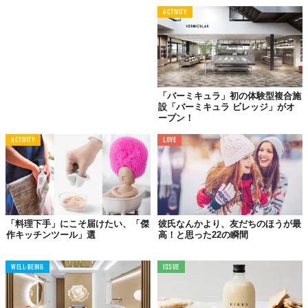
ACTIVITY
「バーミキュラ」初の体験型複合施
設「バーミキュラ ビレッジ」がオ
ープン！
ACTIVITY
LOVE
「料理下手」にこそ届けたい、「傑
彼氏なんかより、友だちのほうが最
作キッチンツール」選
高！と思った22の瞬間
WELL-BEING
ISSUE