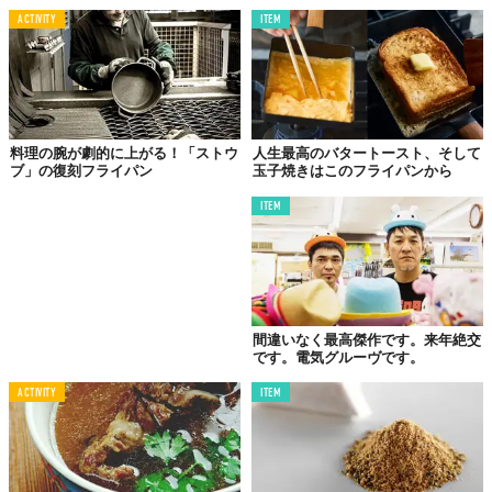
ACTIVITY
ITEM
料理の腕が劇的に上がる！「ストウ
人生最高のバタートースト、そして
ブ」の復刻フライパン
玉子焼きはこのフライパンから
©愛知ドビー株式会社
ITEM
間違いなく最高傑作です。来年絶交
です。電気グルーヴです。
ACTIVITY
ITEM