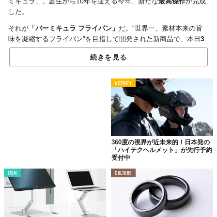
ミキュラ」。誕生から10年を迎える今年、新たな
最高傑作
が完成
した。
それが
「バーミキュラ フライパン」
だ。“世界一、素材本来の旨
味を凝縮するフライパン”を目指して開発された新商品で、本日
3
月26日
から
先行予約
が開始される。
続きを見る
水が馴染む特殊な性質を持つ新開発のホーローと、蓄熱性が非常
に高い鋳鉄とを組み合わせた「エナメルサーモテクノロジー」
ACTIVITY
が、食材から出た余分な水分を瞬時に蒸発させ、
旨みを凝縮
させ
る仕組み。
また、“鉄のフライパン=プロのもの”という常識をくつがえす使い
やすさも兼備しており、薄さは鋳物ホーローの限界に挑んだ約
1.5mm（最薄部）、重さはわずか約1.1kg。年配の方や女性にも
360度の視界が近未来的！日本発の
使いやすいよう
軽量化
を図っている。
「ハイテクヘルメット」が先行予約
受付中
熟練した職人が削り出す美しいウッドハンドルは持ちやすく、独
自の締結構造で驚くほど緩みにくい。洗剤使用OKで、ウッドハン
ITEM
CULTURE
ドルまで丸洗いが可能。面倒なシーズニングや油返しも不要だ。
「バーミキュラ フライパン」を使えば、高火力の熱源や高度な鍋
振りの技術がなくとも、本格的な味を家庭で簡単に楽しめるよう