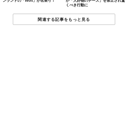
ンランドの「Wolt」が名乗り！
が「大好物のチーズ」を禁止され驚
くべき行動に
関連する記事をもっと見る