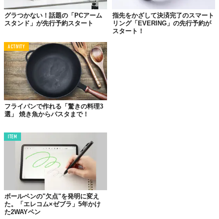
になる。食卓に“炒め物革命”が起きるかもしれない。
グラつかない！話題の「PCアーム
指先をかざして決済完了のスマート
肉厚ステーキや大人数の炒め物にも対応する26cmと、深めのサイ
スタンド」が先行予約スタート
リング「EVERING」の先行予約が
スタート！
ズで煮込み料理や揚げ物に便利な24cmの2サイズ展開。価格はそ
れぞれ1万6830円（税込）、1万6280円（税込・深型）で、
4月21
ACTIVITY
日
発売開始！
フライパンで作れる「驚きの料理3
選」 焼き魚からパスタまで！
ITEM
©愛知ドビー株式会社
ボールペンの"欠点"を発明に変え
た。「エレコム×ゼブラ」5年かけ
た2WAYペン