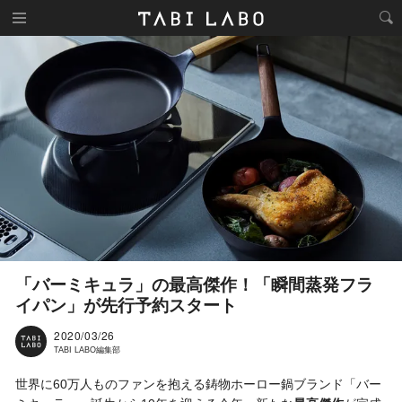
「バーミキュラ」の最高傑作！「瞬間蒸発フラ
イパン」が先行予約スタート
2020/03/26
TABI LABO編集部
世界に60万人ものファンを抱える鋳物ホーロー鍋ブランド「バー