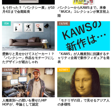
もう行った？「バンクシー展」が10
バンクシーからKAWSまで。来春
月4日まで会期延長
「MUCA」コレクションが東京初上
陸
ITEM
CULTURE
壁飾りと見せかけてスピーカー！？
「KAWS」が人種差別に抗議するチ
「バンクシー」作品をモチーフにし
ャリティ企画で新作フィギュアを発
たデザインが超おしゃれ
表
CULTURE
ACTIVITY
人種差別への想いを乗せたHIP
「モナリザの目」で見せるアジア人
HOPが、卒論として認定
の多様性