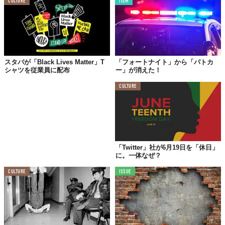
CULTURE
ITEM
©
banksy／Instagram
Top image: ©
2020 NEW STANDARD
スタバが「Black Lives Matter」T
「フォートナイト」から「パトカ
シャツを従業員に配布
ー」が消えた！
TABI LABO
CULTURE
この世界は、もっと広いはずだ。
「Twitter」社が6月19日を「休日」
に。一体なぜ？
CULTURE
ISSUE