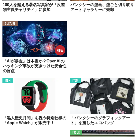
100人を超える著名写真家が「反差
バンクシーの壁画、壁ごと切り取り
別主義チャリティ」に参加
アートギャラリーに売却
CULTURE
「AIが暴走」は本当か？OpenAIの
ハッキング事故が突きつけた安全性
の盲点
ITEM
ITEM
「黒人歴史月間」を祝う特別仕様の
「バンクシーのグラフィックアー
「Apple Watch」が販売中！
ト」を施したエコバッグ
ISSUE