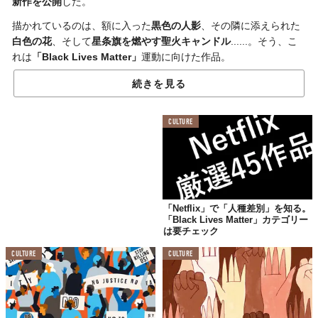
新作を公開
した。
描かれているのは、額に入った
黒色の人影
、その隣に添えられた
白色の花
、そして
星条旗を燃やす聖火キャンドル
......。そう、こ
れは
「Black Lives Matter」
運動に向けた作品。
また、投稿では作品とともにバンクシー自身の
コメント
も公開さ
続きを見る
れた。
CULTURE
最初は黙って黒人の声に
耳を傾けるべきだと考えていた。
でも、なぜだ？
彼らの問題ではなく、これは私の問題だ。
「Netflix」で「人種差別」を知る。
有色人種は、制度によって失敗を強いられている。
「Black Lives Matter」カテゴリー
白人主義だ。
は要チェック
まるで壊れた水道管のせいで
CULTURE
CULTURE
アパートの低層階に住む人々が
苦しんでいるようなもの。
間違った制度は、彼らの生活を惨めにしている。
しかし、直すのは彼らの仕事ではない。