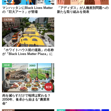
彼らにはできない……
マンハッタンにBlack Lives Matter
「アディダス」が人種差別問題への
というのも、誰も上層階に上がらせないからだ。
の「巨大アート」が登場
新たな取り組みを発表
これは、白人の問題だ。
CULTURE
もしも白人が直そうとしないなら
上の階にいって
ドアを蹴り飛ばしてくれる誰かが必要なのだ。
「ホワイトハウス前の道路」の名称
が「Black Lives Matter Plaza」に
ISSUE
肉を減らすだけで地球は変わる？
2050年、食卓から始まる“農業革
命”