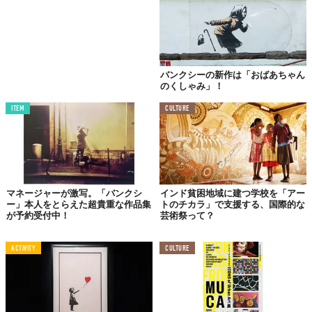
バンクシーの新作は「おばあちゃん
のくしゃみ」！
ITEM
CULTURE
マネージャーが激写。「バンクシ
インド貧困地域に建つ学校を「アー
ー」本人をとらえた超貴重な作品集
トのチカラ」で支援する、国際的な
が予約受付中！
芸術祭って？
ACTIVITY
CULTURE