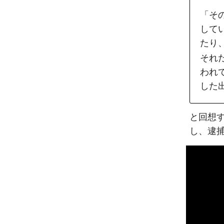
「そ
してい
たり
それ
われ
した
と回想す
し、逮