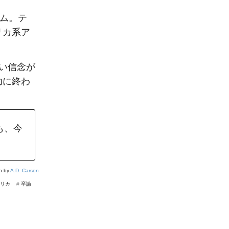
バム。テ
リカ系ア
い信念が
功に終わ
も、今
on by
A.D. Carson
リカ
#
卒論