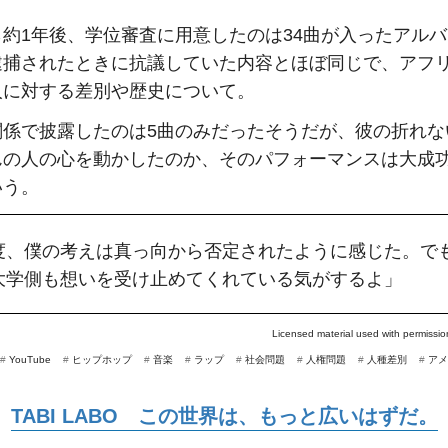
ら約1年後、学位審査に用意したのは34曲が入ったアル
逮捕されたときに抗議していた内容とほぼ同じで、アフ
人に対する差別や歴史について。
関係で披露したのは5曲のみだったそうだが、彼の折れな
んの人の心を動かしたのか、そのパフォーマンスは大成
いう。
度、僕の考えは真っ向から否定されたように感じた。で
大学側も想いを受け止めてくれている気がするよ」
Licensed material used with permissi
#
YouTube
#
ヒップホップ
#
音楽
#
ラップ
#
社会問題
#
人権問題
#
人種差別
#
アメ
TABI LABO この世界は、もっと広いはずだ。