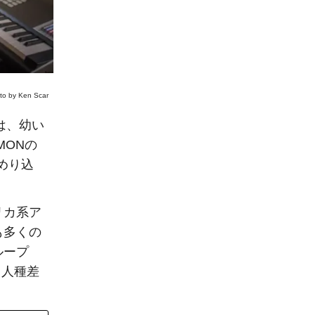
to by Ken Scar
は、幼い
MONの
のめり込
リカ系ア
も多くの
ループ
（人種差