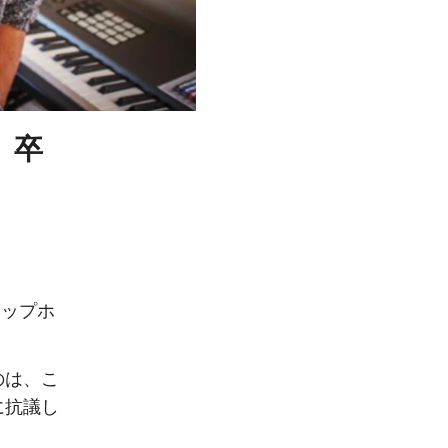
、卒
。
ヒップホ
のは、こ
に抗議し