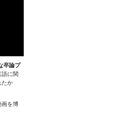
な卒論プ
言語に関
れたか
動画を博