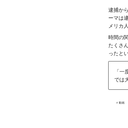
逮捕か
ーマは
メリカ
時間の
たくさ
ったと
「一
では
#
動画