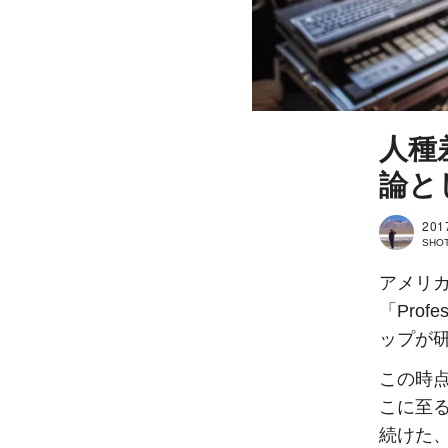
人種
論と
201
SHOT
アメリ
「Profe
ップが
この時
こに至
続けた