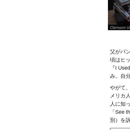
父がバン
頃はヒ
『I Us
み、自
やがて
メリカ
人に知
「See
別）を