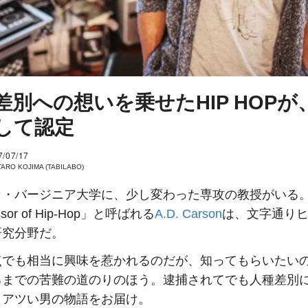
差別への想いを乗せたHIP HOPが
して認定
7/07/17
ARO KOJIMA (TABILABO)
カ・バージニア大学に、少し変わった専攻の教授がいる
ssor of Hip-Hop」と呼ばれる
A.D. Carson
は、文字通り
研究分野だ。
点でも相当に興味を惹かれるのだが、知ってもらいたい
るまでの苦難の道のりのほう。逮捕されてでも人種差別
、アツい男の物語をお届け。