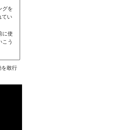
ングを
れてい
前に使
いこう
動を敢行