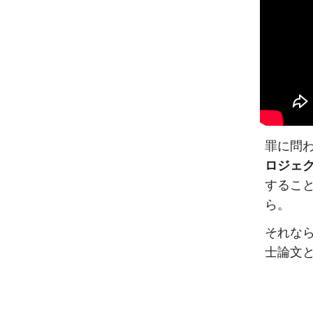
罪に問われ
ロジェ
するこ
ら。
それな
士論文