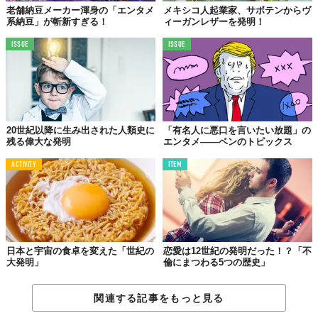
老舗納豆メーカー渾身の「エンタメ
メキシコ人起業家、サボテンからヴ
系納豆」が斬新すぎる！
ィーガンレザーを発明！
ISSUE
ISSUE
20世紀以降に生み出された人類史に
「有名人に悪口を言いたい放題」の
残る偉大な発明
エンタメ――ベンのトピックス
ACTIVITY
ITEM
日本と宇宙の食卓を変えた「世紀の
恋愛は12世紀の発明だった！？「不
大発明」
倫にまつわる5つの歴史」
関連する記事をもっと見る