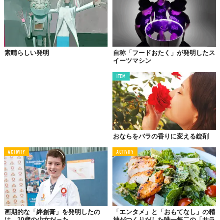
素晴らしい発明
自称「フードおたく」が発明したス
©
Unnecessary Inventions／Instagram
イーツマシン
涙をふければ、鼻水もふける。でもわざわざ
イヤリング
じゃなく
ITEM
てもいいのでは......。
おならをバラの香りに変える錠剤
ACTIVITY
ACTIVITY
画期的な「絆創膏」を発明したの
「エンタメ」と「おもてなし」の精
は、10歳の少女だった
神がつくりだした唯一無二の「サラ