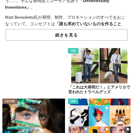
う......。そんな発明品でユーモアを誘う
「Unnecessary
Inventions」
。
Matt Benedetto氏が発明、制作、プロモーションのすべてをおこ
なっていて、コンセプトは
「誰も求めていないものを作ること
で、まったく存在しない問題を解決すること」
（笑）。
続きを見る
サイトを見ると、たしかにどれも使えるけれど全然必要ではない
くだらないものばかり。
ITEM
「これは大発明だ！」とアメリカで
言われたトラベルグッズ
CULTURE
ITEM