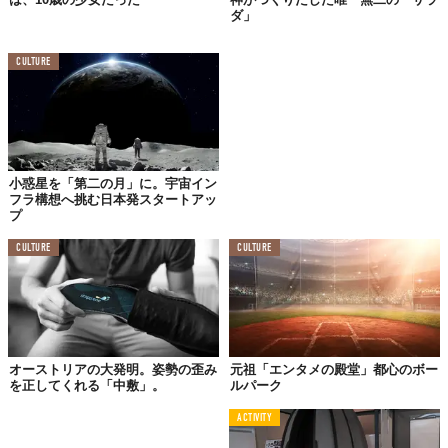
ダ」
CULTURE
©
Unnecessary Inventions／Instagram
これは寝ながら本を読みたいときにちょっと便利かもしれないけ
ど、結論、
やっぱりいらない（笑）
。
ここで紹介したものは、ほんの一部。実際に販売もしているの
小惑星を「第二の月」に。宇宙イン
で、気になる人は
こちら
から！
フラ構想へ挑む日本発スタートアッ
プ
Top image: ©
2020 NEW STANDARD
CULTURE
CULTURE
TABI LABO
この世界は、もっと広いはずだ。
オーストリアの大発明。姿勢の歪み
元祖「エンタメの殿堂」都心のボー
を正してくれる「中敷」。
ルパーク
ACTIVITY