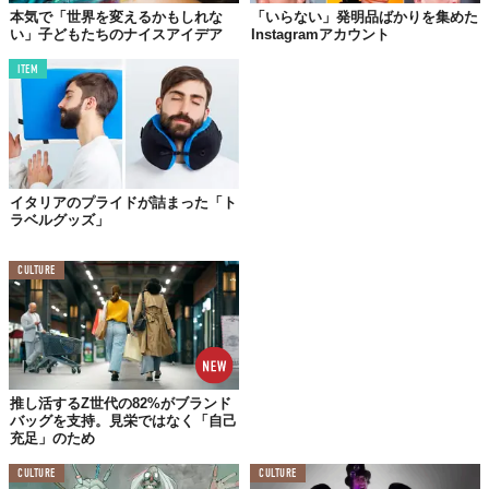
本気で「世界を変えるかもしれな
「いらない」発明品ばかりを集めた
い」子どもたちのナイスアイデア
Instagramアカウント
ITEM
©
Unnecessary Inventions／Instagram
コロナと掛けた
「The Coro-neck」
というネーミングもおもしろ
いTシャツ。マスクを忘れたとき、Tシャツの一部をめくれば
フェ
イスマスク
に早変わり。絶対恥ずかしいはずなのに、写真は
キメ
顔
なのが潔い。
イタリアのプライドが詰まった「ト
ラベルグッズ」
CULTURE
推し活するZ世代の82%がブランド
バッグを支持。見栄ではなく「自己
充足」のため
CULTURE
CULTURE