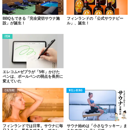
【北海道・東北】
北海道ふとみ銘泉万葉の湯：
BBQもできる「完全貸切サウナ施
フィンランドの「公式サウナビー
設」が誕生！
ル」、誕生！
https://youtu.be/scOGW6ydT2k
竜泉寺の湯　仙台泉店：
https://youtu.be/XTrsBCmVyGA
ITEM
旭川高砂台 万葉の湯：
https://youtu.be/1ut5VRmuyqo
喜盛の湯：
https://youtu.be/hwTbHwmnxFA
エレコム×ゼブラが「5年」かけた
ペンは、ボールペンの弱点を長所に
【関東】
変えていた
湘南RESORT SPA 竜泉寺の湯 湘南茅ヶ崎店：
https://youtu.be/fX8wTVGiJ0Q
CULTURE
WELL-BEING
草加健康センター：
https://youtu.be/g18n8oBbOoc
東名厚木健康センター：
https://youtu.be/DRW3LrYfFkA
相模健康センター：登録なし
竜泉寺の湯　八王子みなみ野店：
https://youtu.be/_2ri3ps2EVM
フィンランドでは日常。サウナに毎
サウナ始めは「小さなラッキー」ま