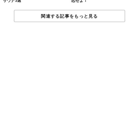
サウナ5選
恋せよ！
鶴見緑地湯元水春：
https://youtu.be/XL9kgBYeEd0
神戸ハーバーランド温泉　万葉倶楽部：
関連する記事をもっと見る
https://youtu.be/DjTFaTmh86Y
【九州】
嘉島湯元　水春：
https://youtu.be/zAUI4O2I2fU
博多  由布院・武雄温泉　万葉の湯：
https://youtu.be/AkraidUm2uU
「さらに今後は、対策を訴えるポスターを制作し、日本サウナ学
会の会員・非会員にかかわらず施設に無料配布する予定もある。
もちろん、ここに掲載されていない施設が安全でないというわけ
ではないし、掲載されているからといって絶対に安全とも言い切
れない。
ゼロリスクという考えは幻想。きちんと対策していて
も、残念ながら新型コロナウイルスに感染するリスクはゼロには