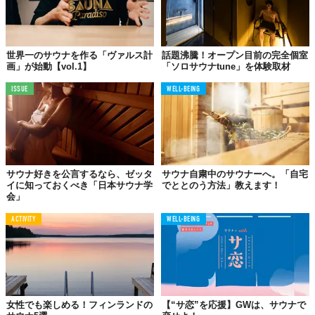
沼津・湯河原温泉　万葉の湯：
https://youtu.be/YIvV63PxuTQ
健康ゆ空間　磐田ななつぼし：
世界一のサウナを作る「ヴァルス計
話題沸騰！オープン目前の完全個室
https://youtu.be/zMxufy0XiGY
画」が始動【vol.1】
「ソロサウナtune」を体験取材
日帰り天然温泉　竜泉寺の湯　豊田浄水店：
ISSUE
WELL-BEING
https://youtu.be/85QWATJLBlg
サウナ好きを公言するなら、ゼッタ
サウナ自粛中のサウナーへ。「自宅
【近畿】
イに知っておくべき「日本サウナ学
でととのう方法」教えます！
SPA&HOTEL水春松井山手：
https://youtu.be/Em3VxSnxTfo
会」
守山湯元水春ピエリ守山：
https://youtu.be/bZXUnbdiS8Q
ACTIVITY
WELL-BEING
潮芦屋温泉SPA水春：
https://youtu.be/SncWSaK2HmY
岩塩　和らかの湯：
https://youtu.be/C6IR3qD4GnM
東香里湯元水春：
https://youtu.be/vZT86KmCjPQ
箕面湯元水春：
https://youtu.be/OjkTlKGrnG0
岩塩 りんくうの湯：
https://youtu.be/nV4INhKyUbA
女性でも楽しめる！フィンランドの
【“サ恋”を応援】GWは、サウナで
草津湯元水春：
https://youtu.be/5SYnMH9iZOM