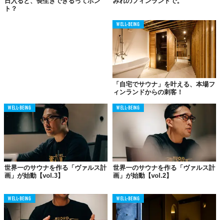
日入ると、長生きできるってホン
みれのフィンランドで。
竜泉寺の湯　草加谷塚店：
https://youtu.be/_vZww-FbA84
ト？
東京・湯河原温泉　万葉の湯 町田：
WELL-BEING
https://youtu.be/SZzjclQefXA
小田原お堀端万葉の湯：
https://youtu.be/GqeAqT-2LHY
はだの・湯河原温泉 万葉の湯：
https://youtu.be/7KlbhfbpyyA
スパロイヤル川口：
https://youtu.be/NU5AoBQjgvA
横濱スパヒルズ　竜泉寺の湯：
「自宅でサウナ」を叶える、本場フ
ィンランドからの刺客！
https://youtu.be/7JU_m3teBGc
東京・湯河原温泉 万葉の湯 町田：
WELL-BEING
WELL-BEING
https://youtu.be/SZzjclQefXA
横浜みなとみらい万葉倶楽部：
https://youtu.be/bJLR2I_Z0SA
世界一のサウナを作る「ヴァルス計
世界一のサウナを作る「ヴァルス計
画」が始動【vol.3】
画」が始動【vol.2】
【東海】
WELL-BEING
WELL-BEING
天空スパヒルズ竜泉寺の湯名古屋守山本店：
https://youtu.be/B1OhdnX724Y