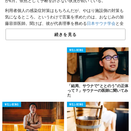
が6月。依然として予断を許さない状況が続いている。
利用者個人の感染症対策はもちろんだが、やはり施設側の対策も
気になるところ。というわけで言葉を求めたのは、おなじみの加
藤容崇医師。聞けば、彼が代表理事を務める
日本サウナ学会
と全
国のサウナ施設とが協力し、感染症対策に取り組んでいるとい
続きを見る
う。
この時代における“正しいサウナの選び方”とは——。
WELL-BEING
加藤 容崇（かとう やすたか）
慶応義塾大学医学部腫瘍センターゲノム医療ユニット特任
助教・医師、北斗病院・医師、日本サウナ学会 代表理
事。サウナ好きが高じて、“ととのう”をはじめとしたサウ
ナの効能を科学的に解明する取り組みをおこなっている。
著書『医者が教えるサウナの教科書 ビジネスエリートは
「結局、サウナで“ととのう”の正体
なぜ脳と体をサウナでととのえるのか？』が好評発売中。
って？」サウナーの医師に聞いてみ
た
WELL-BEING
WELL-BEING
新型コロナウイルス感染症対策を
積極的におこなう施設を公開中
「私が言いたいことは、たったひとつ。しっかりとした感染症対