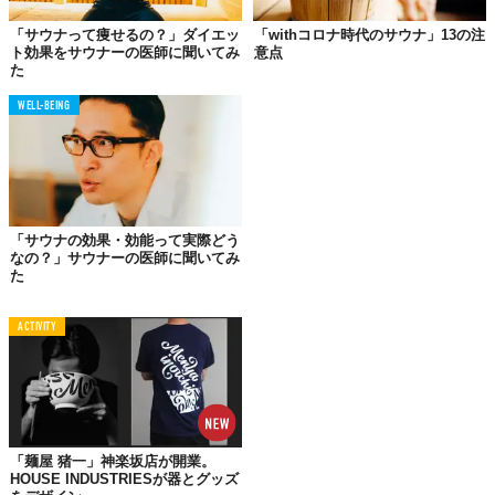
策をおこなっている施設を選ぶべき。当たり前のように聞こえる
「サウナって痩せるの？」ダイエッ
「withコロナ時代のサウナ」13の注
が、これがすべて。
ト効果をサウナーの医師に聞いてみ
意点
た
ただ単にガイドラインの項目のみをなぞったような対策は徹底さ
れない。
実際にサウナ施設で起こった事例であるが、あるサウナ
WELL-BEING
施設は政府の推奨にしたがって、ソーシャルディスタンス、館内
マスク着用、私語を慎むこと、消毒の徹底などの対策をおこなっ
ていたが、利用者からのクレームや拒否によって対策が徹底され
なくなってしまった。
私はクレームを入れた利用者の気持ちもわかるし、利用者を大事
「サウナの効果・効能って実際どう
にしようとする施設の考えも素晴らしいと思う。だから、批判さ
なの？」サウナーの医師に聞いてみ
た
れるべきこととは思わない。
根本的な問題は、コロナウイルス感
染症対策についての基礎的な知識の啓蒙ができていないこと。
多
くの人が基礎的な知識を理解させてもらえないまま混乱してしま
ACTIVITY
っている」
「麺屋 猪一」神楽坂店が開業。
HOUSE INDUSTRIESが器とグッズ