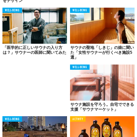
をデザイン
WELL-BEING
WELL-BEING
「医学的に正しいサウナの入り方
サウナの聖地「しきじ」の娘に聞い
は？」サウナーの医師に聞いてみた
た「女性サウナーが行くべき施設5
選」
©iStock.com/qwerty01
WELL-BEING
「そこで、日本サウナ学会では施設向けの新型コロナウイルス感
染症予防ガイドラインを策定し、施設職員向けのコロナ対策web
セミナーを開催。対策済みの施設リストをYouTubeの動画付きで
日本サウナ学会のHPにて紹介している。
以下の33の施設が、日本サウナ学会の『サウナ・温浴施設のため
サウナ施設を守ろう。自宅でできる
の新型コロナウイルス感染防止ガイドライン』に準拠した新型コ
支援「サウナマーケット」
ロナウイルス感染症対策セミナーを受講し、新型コロナウイルス
WELL-BEING
ACTIVITY
感染症対策を積極的におこなう温浴・サウナ施設。
ぜひ、利用時
の参考にしてほしい」