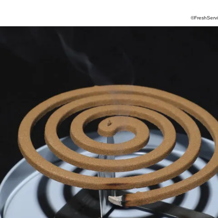
©FreshServi