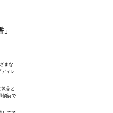
香」
ざまな
ブディレ
な製品と
風物詩で
業して製