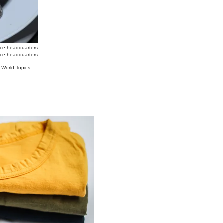
ce headquarters
ice headquarters
#
World Topics