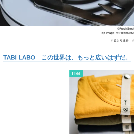
©FreshServi
Top image: ©
FreshServ
#
蚊とり線香
TABI LABO この世界は、もっと広いはずだ。
ITEM