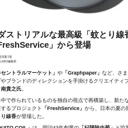
ダストリアルな最高級「蚊とり線
reshService」から登場
0/08/18
I LABO編集部
谷セントラルマーケット」
や
「Graphpaper」
など、さま
プやブランドのディレクションを手掛けるクリエイティ
・
南貴之氏
。
界中で作られているものを独自の視点で再構築し、新た
案するプロジェクト
「FreshService」
から、日本の夏の
とり線香
が登場した。
UITO COIL」
は、明治43年創業の
「紀陽除虫菊」
と協