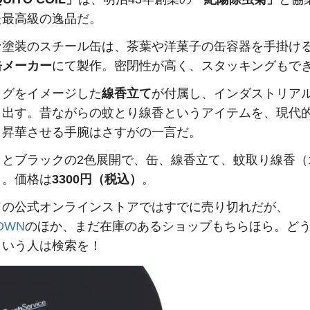
た最高級の逸品だ。
な塗装のスチール缶は、茶葉や洋菓子の缶容器を手掛け
缶メーカー
にて製作。密閉性が高く、スタッキングもで
タグをイメージした
線香立て
が付属し、インダストリア
し出す。昔ながらの蚊とり線香というアイテムを、現代
く昇華させる手腕はさすがの一言だ。
トとブラックの2色展開で、缶、線香立て、蚊取り線香（
ト。価格は
3300円（税込）
。
ドの公式オンラインストアではすでに売り切れだが、
OWN
のほか、まだ在庫のあるショップもちらほら。ど
という人は検索を！