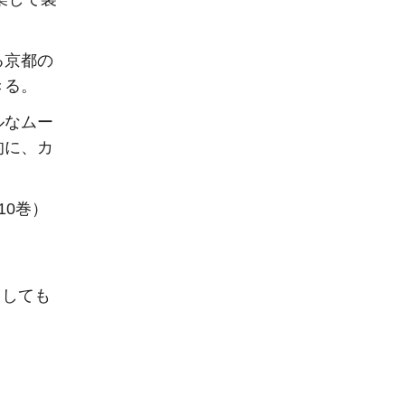
る京都の
きる。
ルなムー
的に、カ
10巻）
うしても