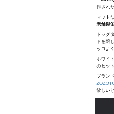
作され
マット
老舗製
ドッグ
ドを醸
ッコよ
ホワイ
のセッ
ブラン
ZOZOT
欲しい