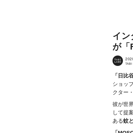
イン
が「F
202
TAB
「日比
ショッ
クター
彼が世
して提
ある
蚊
「MOSQ