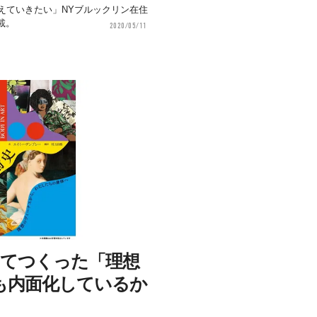
えていきたい」NYブルックリン在住
載。
2020/05/11
けてつくった「理想
も内面化しているか