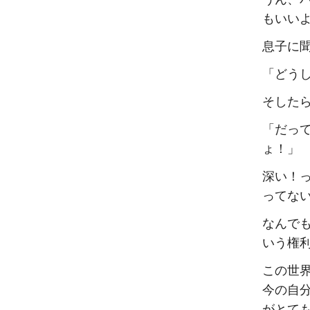
もいい
息子に
「どう
そした
「だっ
ょ！」
深い！
ってな
なんで
いう権
この世
今の自
がとて