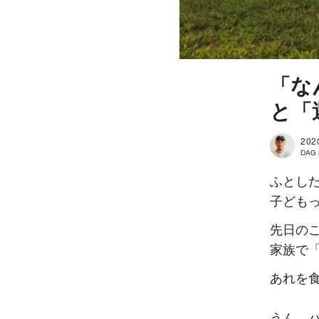
「な
と「
202
DAG
ふとし
子ども
先日の
家族で
あれを
うん、