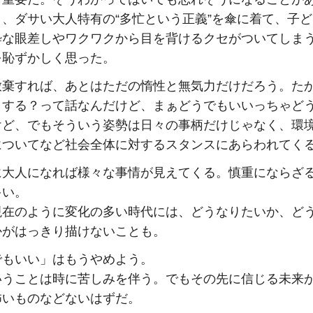
り、ダサい大人特有の“多忙という正義”を傘に着て、子
粋な眼差しやワクワクから目を背けるクセがついてしま
を恥ずかしく思った。
放棄すれば、あとはただの惰性と無気力だけだろう。た
うする？って話なんだけど、まぁどうでもいいっちゃど
けど、でもそういう姿勢は日々の事柄だけじゃなく、環
についてなど社会全体に対するスタンスにあらわれてく
に大人になれば様々な事情が見えてくる。慎重にならざ
多い。
現在のように変化の多い時代には、どうなりたいか、ど
かがはっきり描けないことも。
でもいい」はもうやめよう。
いうことは時に苦しみを伴う。でもその先に信じる未来
怖いものなどないはずだ。