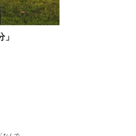
分」
「なんで