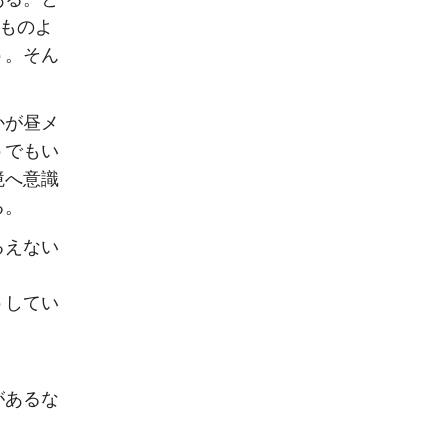
どものよ
う。そん
かが昼メ
うでもい
境へ意識
る。
るえない
うしてい
があるな