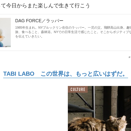
って今日からまた楽しんで生きて行こう
DAG FORCE／ラッパー
1985年生まれ。NYブルックリン在住のラッパー。一児の父。飛騨高山出身。趣
旅、食べること、森林浴。NYでの日常生活で感じたこと。そこからポジティブ
を伝えていきたい。
TABI LABO この世界は、もっと広いはずだ。
CULTURE