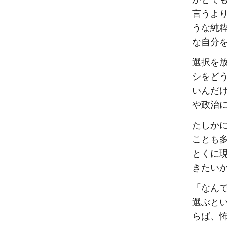
言うよ
うな純
な自分
選択を
シをど
いんだ
や政治
たしか
ことも
とくに
きたい
「なん
選ぶと
らば、