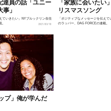
配達員の話「ユニー
「家族に会いたい
大事」
リスマスソング
えていきたい」NYブルックリン在住
「ポジティブなメッセージを伝えて
載。
のラッパー、DAG FORCEの連載。
2021/03/10
ラップ」俺が学んだ