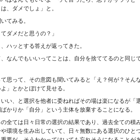
よは、ダメでしょ」と。
聞いてみる。
してダメだと思うの？」
ら、ハッとする答えが返ってきた。
て、なんでもいいってことは、自分を捨ててるのと同じ
って思って、その意図も聞いてみると「え？何が？そん
いよ」とかとぼけて見せる。
もいい、と選択を他者に委ねればその場は楽になるが「
利ばかりか「自分」という主体を放棄することになる。
界の全ては日々日常の選択の結果であり、過去全ての積
分や環境を生み出していて、日々無数にある選択のひと
も重要だ。そうわかってはいても忘れそうになることが