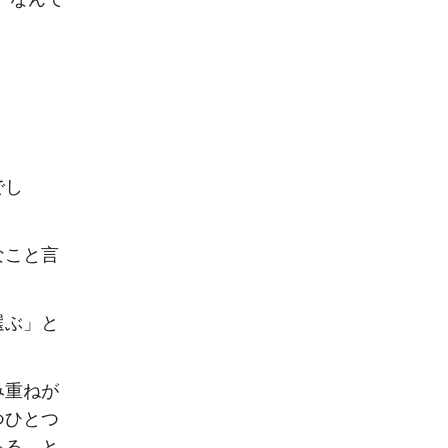
でし
なこと言
選ぶ」と
み重ねが
つひとつ
ある。と