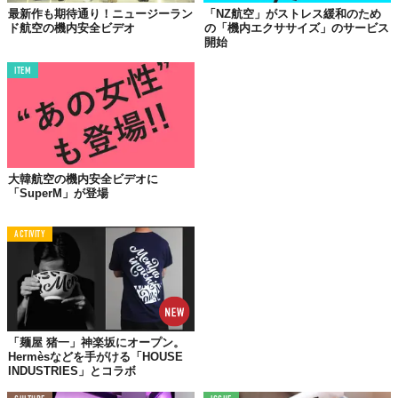
最新作も期待通り！ニュージーラン
「NZ航空」がストレス緩和のため
ド航空の機内安全ビデオ
の「機内エクササイズ」のサービス
開始
ITEM
大韓航空の機内安全ビデオに
「SuperM」が登場
©︎AirNZJP / YouTube
Top image: ©
Air New Zealand
ACTIVITY
TABI LABO
この世界は、もっと広いはずだ。
「麺屋 猪一」神楽坂にオープン。
Hermèsなどを手がける「HOUSE
INDUSTRIES」とコラボ