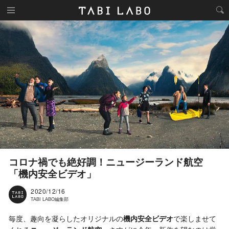
コロナ禍でも絶好調！ニュージーランド航空
「機内安全ビデオ」
2020/12/16
TABI LABO編集部
毎度、趣向を凝らしたオリジナルの
機内安全ビデオ
で楽しませて