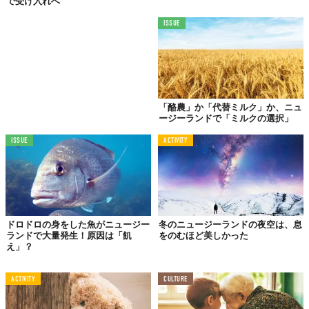
で受け入れへ
ISSUE
「酪農」か「代替ミルク」か、ニュ
ージーランドで「ミルクの選択」
ISSUE
ACTIVITY
ドロドロの身をした魚がニュージー
冬のニュージーランドの夜空は、息
ランドで大量発生！原因は「飢
をのむほど美しかった
え」？
ACTIVITY
CULTURE