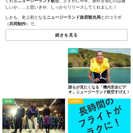
くれる
ニュージーランド航空
。さすがに今年、新作を望むのは厳
しいか……と思いきや、しっかりリリースしてくれました！
しかも、史上初となる
ニュージーランド政府観光局
とのコラボ
（
共同制作
）で。
「8番目の不思議」と題した今作。世界中の7つの建造物を指す
続きを見る
「世界の7不思議」に続く
8番目のミステリー
になるべく、ニュー
ジーランド各地域から代表者が出席する会議が開かれる。
ITEM
有名なのに行ったことがない人も多い
。そんなニュージーランド
の意外な
観光名所
が立候補。機内安全の情報とともに、かの地を
旅する気分でニュージーランドの魅力に触れるといった内容だ。
所々に散りばめられた
小ネタ
にも注目したい。
海外からの観光客を再び受け入れる日に向けた、知られざる観光
誰もが見たくなる「機内安全ビデ
オ」ニュージーランド航空すげえ！
名所のプロモーションを機内安全ビデオとミックスアップ。毎
度、最後まで観入ってしまう、この完成度が堪らない！
ISSUE
ACTIVITY
日本語字幕付き
の動画は以下からドウゾ。