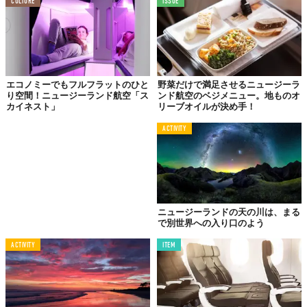
CULTURE
ISSUE
エコノミーでもフルフラットのひと
野菜だけで満足させるニュージーラ
り空間！ニュージーランド航空「ス
ンド航空のベジメニュー。地ものオ
カイネスト」
リーブオイルが決め手！
ACTIVITY
ニュージーランドの天の川は、まる
で別世界への入り口のよう
ACTIVITY
ITEM