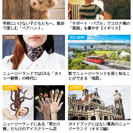
学校にいけない子どもたちへ。散歩
「サポート・バブル」でコロナ禍の
で楽しむ「ベアハント」
「孤独」を癒やす【イギリス】
CULTURE
WELL-BEING
ニュージーランドではCAも「タト
歌でニュージーランドを深く知るこ
ゥー解禁」の時代に
とができる「地図」
ACTIVITY
ACTIVITY
ニュージーランドにある「変わり
ガイドブックにはない最高のニュー
種」だらけのアイスクリーム店
ジーランド（オタゴ編）