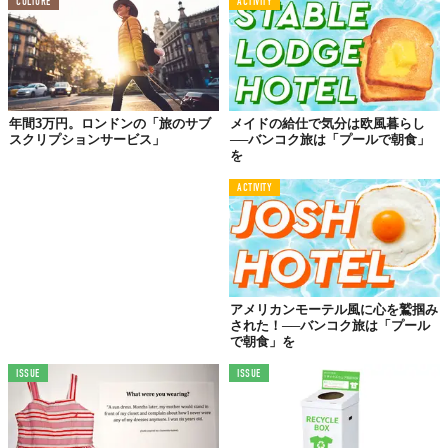
CULTURE
ACTIVITY
年間3万円。ロンドンの「旅のサブ
メイドの給仕で気分は欧風暮らし
スクリプションサービス」
──バンコク旅は「プールで朝食」
を
ACTIVITY
©株式会社ヒューマンフォーラム
アメリカンモーテル風に心を鷲掴み
された！──バンコク旅は「プール
で朝食」を
ISSUE
ISSUE