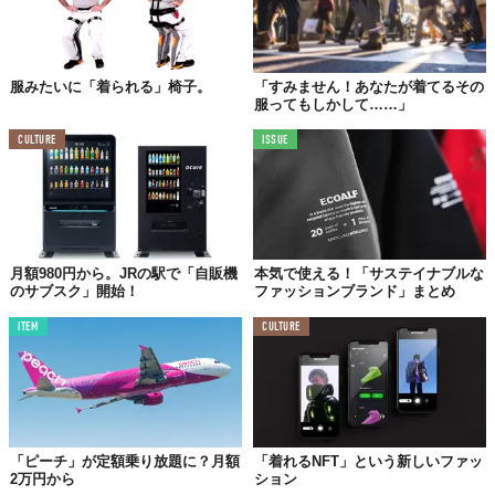
『会員制サービス「MORI MEMBERS」』
【サービス】「USEDを拡張する進化型古着屋“森”」
服みたいに「着られる」椅子。
「すみません！あなたが着てるその
服ってもしかして……」
【専用サイト】
https://mori.market/
CULTURE
ISSUE
Top image: ©
株式会社ヒューマンフォーラム
TABI LABO
この世界は、もっと広いはずだ。
月額980円から。JRの駅で「自販機
本気で使える！「サステイナブルな
のサブスク」開始！
ファッションブランド」まとめ
ITEM
CULTURE
「ピーチ」が定額乗り放題に？月額
「着れるNFT」という新しいファッ
2万円から
ション