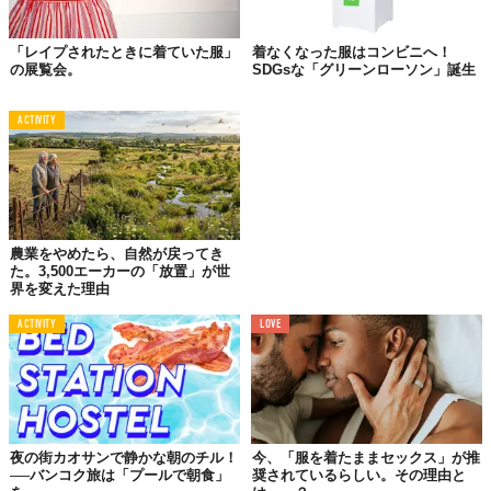
「レイプされたときに着ていた服」
着なくなった服はコンビニへ！
の展覧会。
SDGsな「グリーンローソン」誕生
©株式会社ヒューマンフォーラム
そのほか、"USEDを拡張する”をテーマにした
ワークショップ
や
イ
ACTIVITY
ベント
への無料参加や、同店の
公式通販
で買ったすべての商品の
送料
が何回でも
無料
になるなどもサービスには含まれている。
サステナブルな現代らしい、少しでも永く愛着をもって服と付き
合えたらという願いのこもったサブスクで、自身のワードローブ
を見直す2021年とするのもいかかだろう？
農業をやめたら、自然が戻ってき
た。3,500エーカーの「放置」が世
界を変えた理由
ACTIVITY
LOVE
夜の街カオサンで静かな朝のチル！
今、「服を着たままセックス」が推
──バンコク旅は「プールで朝食」
奨されているらしい。その理由と