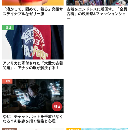
内に店内に持ち込むか郵送（送料無料）でOKと、うれしい特典も
ある。
「溶かして、固めて、着る」究極サ
古着をエンドレスに着回す。「全員
ステイナブルなゼリー服
古着」の映画祭&ファッションショ
ー
ISSUE
アフリカに寄付された「大量の古着
問題」、アナタの服が解決する！
LOVE
©株式会社ヒューマンフォーラム
また、店内の「RE;CIRCLE STUDIO」で
服のリペア
や
裾直し
を毎
月、
1点無料
で利用できたり、衣類の
黒染め
を特別価格で利用でき
たりするので、穴あきやホツレ、黄ばみ、汚れ、焼け感がでてし
まったなど残念な状態になってしまったお気に入りアイテムを蘇
なぜ、チャットボットを手放せなく
なる？AI依存を招く性格と心理
らせるのも可能だ。