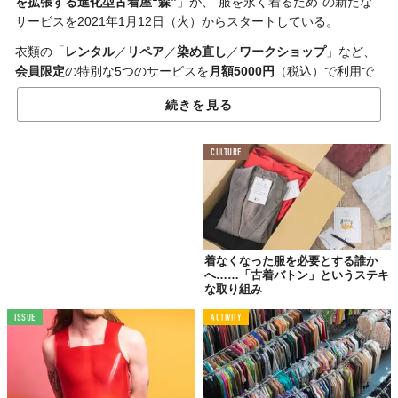
を拡張する進化型古着屋“森”
」が、“服を永く着るため”の新たな
サービスを2021年1月12日（火）からスタートしている。
衣類の「
レンタル
／
リペア
／
染め直し
／
ワークショップ
」など、
会員限定
の特別な5つのサービスを
月額5000円
（税込）で利用で
きる
サブスクリプションサービス
「MORI MEMBERS」だ。
続きを見る
CULTURE
着なくなった服を必要とする誰か
へ……「古着バトン」というステキ
な取り組み
ISSUE
ACTIVITY
©株式会社ヒューマンフォーラム
そのひとつとして、2万円（税抜）以下のUSED/VINTAGEアイテ
ムを
月に5点まで
、最長で
1ヵ月間
の
レンタル
が可能。返却も期間