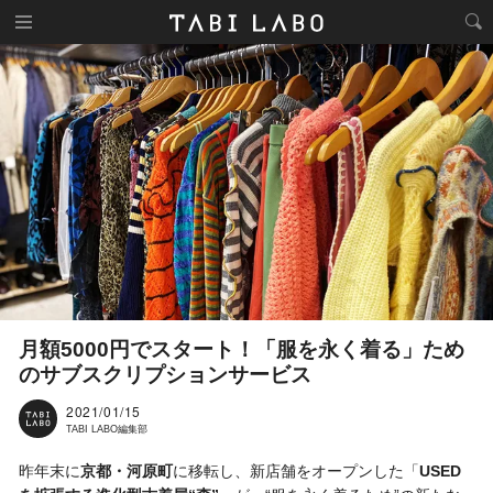
月額5000円でスタート！「服を永く着る」ため
のサブスクリプションサービス
2021/01/15
TABI LABO編集部
昨年末に
京都・河原町
に移転し、新店舗をオープンした「
USED