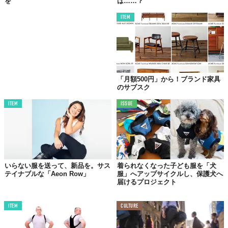
を
は……？
ITEM
「月額500円」から！ブランド家具
のサブスク
ITEM
ISSUE
いらない服を送って、新品を。サス
着られなくなった子ども服を「犬
テイナブルな「Aeon Row」
服」へアップサイクルし、保護犬へ
届けるプロジェクト
ITEM
CULTURE
©株式会社ヒューマンフォーラム