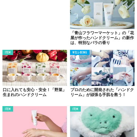
「青山フラワーマーケット」の「花
屋が作ったハンドクリーム」の新作
は、特別なバラの香り
ITEM
WELL-BEING
©2021 NEW STANDARD
2006年にスウェーデンのストックホルムで誕生したフレグランス
口に入れても安心・安全！「野菜」
ブランド「BYREDO」といえばコレ！な香りが「BLANCHE」。
プロのために開発された「ハンドク
生まれのハンドクリーム
リーム」が頑張る手肌を救う！
洗いたてのコットンを思わせる香りで一番人気と言われてる。こ
の香りを嫌う人はまずいない。
ITEM
ITEM
そんなソフトな香りのハンドクリームだからこそ、香水をつけて
も邪魔にならないし、むしろイイ感じに重なる。
バターのようにリッチな質感、手の上で溶けるテクスチャーもさ