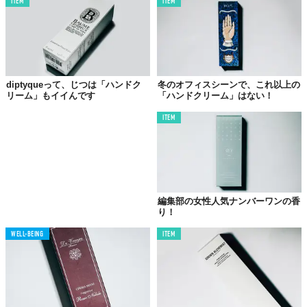
ITEM
ITEM
02.
L'OFFICINE UNIVERSELLE BULY
diptyqueって、じつは「ハンドク
冬のオフィスシーンで、これ以上の
リーム」もイイんです
「ハンドクリーム」はない！
ITEM
編集部の女性人気ナンバーワンの香
り！
WELL-BEING
ITEM
©2021 NEW STANDARD
パリの総合美容専門店「L'OFFICINE UNIVERSELLE BULY」のハ