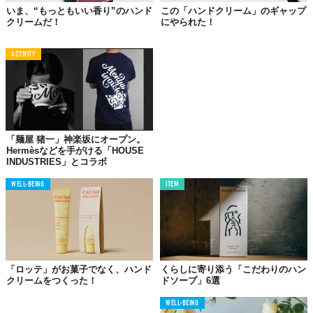
ンド&フットクリーム「Pommade Concrete」。
いま、“もっともいい香り”のハンド
この「ハンドクリーム」のギャップ
クリームだ！
にやられた！
暖房によって乾燥した空間でも、リッチを超えてもはやエレガン
トなしっとり感とともに手をリカバー。驚くほどツヤツヤにな
ACTIVITY
る。伸びも相当いいから、PC使用も問題なし。高級感のあるパッ
ケージは、会話のきっかけにもなりそう。
香りはほのかにカモミールを感じる程度。仕事熱心な乾燥肌の人
に！
「麺屋 猪一」神楽坂にオープン。
Hermèsなどを手がける「HOUSE
価格：5170円（税込）
INDUSTRIES」とコラボ
購入は
公式オンラインストア
から
WELL-BEING
ITEM
03.
BYREDO
「ロッテ」がお菓子でなく、ハンド
くらしに寄り添う「こだわりのハン
クリームをつくった！
ドソープ」6選
WELL-BEING