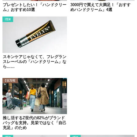
プレゼントしたい！「ハンドクリー
3000円で買えて大満足！「おすす
ム」おすすめ10選
めハンドクリーム」4選
ITEM
©2021 NEW STANDARD
アロマキャンドルやオードトワレの印象が強い「diptyque」だ
が、じつはボディケアアイテムも充実してる。
なかでも注目は「ラグジュアリアス」というハンドバーム。アプ
スキンケアじゃなくて、フレグラン
スレーベルの「ハンドクリーム」な
リコットオイルに由来するこの杏仁の香りにはなかなか出会えな
ら……
い！
チューブタイプでありながら、プッシュ式なところもグッド。少
CULTURE
量ずつ出てくるので、使いすぎも防げる。自分で買うとなるとな
かなか手が出しづらい価格だから、プレゼントされるとめちゃく
ちゃ嬉しい。
推し活するZ世代の82%がブランド
価格：5720円（税込）
バッグを支持。見栄ではなく「自己
購入は
公式オンラインストア
から
充足」のため