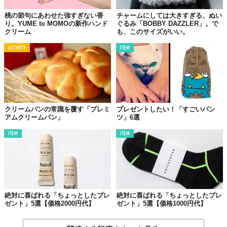
すがは5610円という高級感。肌に塗るとすばやく吸収され、しっ
とりと心地良く整えてくれる。
桃の節句にあわせた強すぎない香
チャームにしては大きすぎる、ぬい
り。YUME to MOMOの新作ハンド
ぐるみ「BOBBY DAZZLER」。で
クリーム
も、このサイズがいい。
価格：5610円（税込）
ACTIVITY
ITEM
購入はTOMORROWLANDやESTNATION、伊勢丹 新宿店
にて
Top image: ©
2021 NEW STANDARD
クリームパンの常識を覆す「プレミ
プレゼントしたい！「すごいパン
TABI LABO
アムクリームパン」
ツ」6選
この世界は、もっと広いはずだ。
ITEM
ITEM
絶対に喜ばれる「ちょっとしたプレ
絶対に喜ばれる「ちょっとしたプレ
ゼント」5選【価格2000円代】
ゼント」5選【価格1000円代】