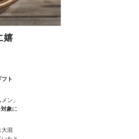
に嬉
ギフト
ムメン」
を対象
に
は大混
ていたと