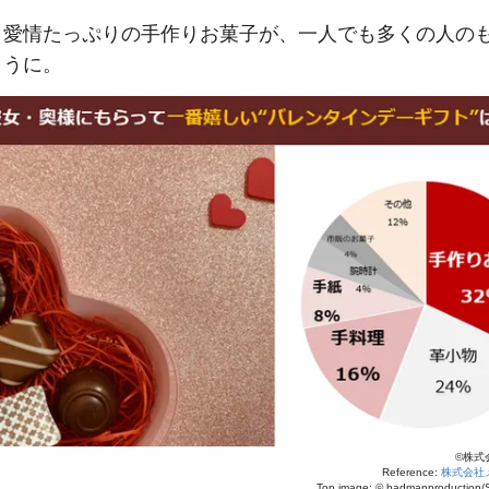
、愛情たっぷりの手作りお菓子が、一人でも多くの人の
ように。
©株式
Reference:
株式会社
Top image: ©
badmanproduction/S