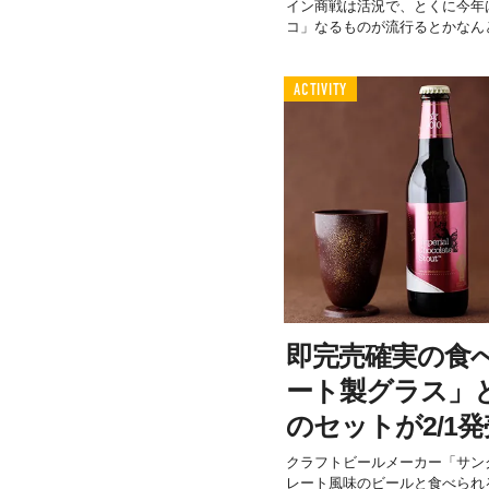
イン商戦は活況で、とくに今年
コ」なるものが流行るとかなんと
ACTIVITY
即完売確実の食
ート製グラス」
のセットが2/1
クラフトビールメーカー「サン
レート風味のビールと食べられ