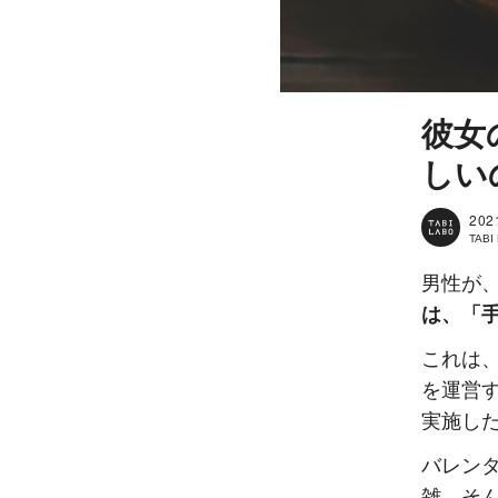
彼女
しい
202
TAB
男性が
は、「
これは
を運営
実施し
バレン
雑。そ