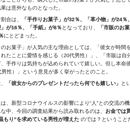
結果は意外なものとなった。
な割合は、
「手作りお菓子」が32％、「革小物」が24％
」が16％、「手紙」が8％
となっており、
「市販のお菓
％
にとどまった。
りのお菓子」が人気の主な理由としては、「彼女が時間
くれたことに愛情を感じる（20代男性）」、「市販は自
ど、手作りは気持ちが込められていて嬉しい。但し本命
0代男性）」という意見が多く挙がったとのこと。
は、
「彼女からのプレゼントだったら何でも嬉しい」
と
近は、新型コロナウイルスの影響により“人”との交流の
んな中、今回の調査結果から読み取れるのは、
お金では
温もり”を求めている男性が増えた
のでは？ということ