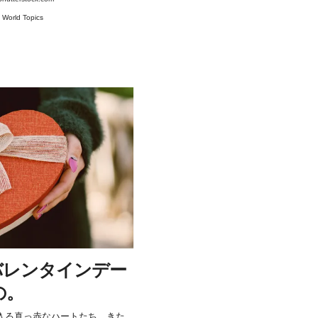
#
World Topics
バレンタインデー
の。
入る真っ赤なハートたち。きた