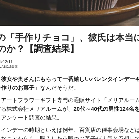
の「手作りチョコ」、彼氏は本当
のか？【調査結果】
1/02/11
I LABO編集部
、
彼女や奥さんにもらって一番嬉しいバレンタインデー
手作りのお菓子」
なんだそうだ。
、アートフラワーギフト専門の通販サイト「メリアルー
する株式会社メリアルームが、
20代～40代の男性124名
たアンケート調査の結果。
タインデーの時期といえば例年、百貨店の催事会場など
んなことからも、購入した市販のお菓子が人気と予想し