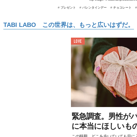
#
プレゼント
#
バレンタインデー
#
チョコレート
TABI LABO この世界は、もっと広いはずだ。
LOVE
緊急調査。男性が
に本当にほしいも
この時期、どこを歩いていても目に