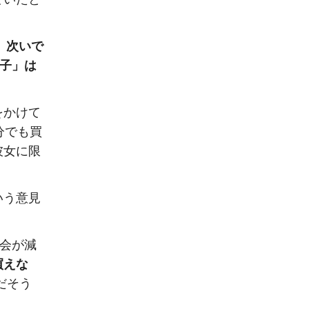
、次いで
子」は
をかけて
分でも買
彼女に限
いう意見
機会が減
買えな
だそう