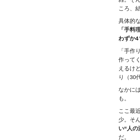
ころ、
具体的
「手料理
わずか4
「手作
作って
えるけ
り（3
なかに
も。
ここ最
少。そ
い“人の
だ。