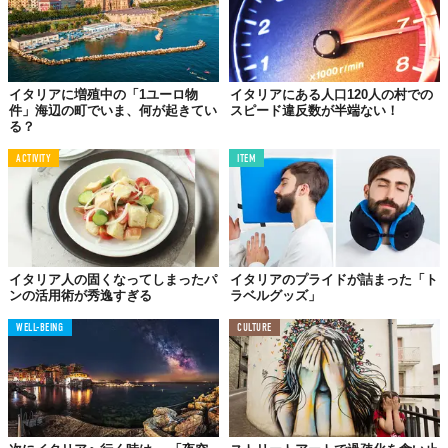
イタリアに増殖中の「1ユーロ物
イタリアにある人口120人の村での
件」海辺の町でいま、何が起きてい
スピード違反数が半端ない！
る？
ACTIVITY
ITEM
イタリア人の固くなってしまったパ
イタリアのプライドが詰まった「ト
ンの活用術が秀逸すぎる
ラベルグッズ」
WELL-BEING
CULTURE