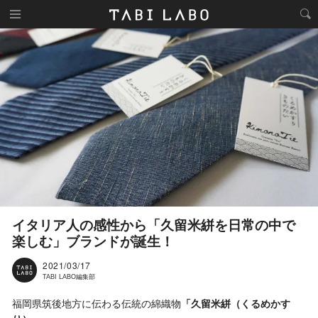
イタリア人の感性から「久留米絣を日常の中で
楽しむ」ブランドが誕生！
2021/03/17
TABI LABO編集部
福岡県筑後地方に伝わる伝統の綿織物
「久留米絣（くるめかす