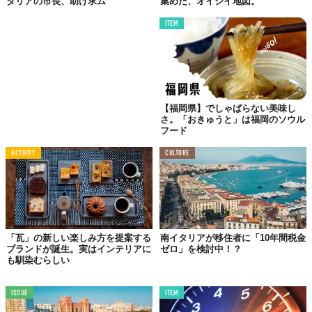
タリアの市長、助け求ム
集めた、オイシイ地図。
Top image: ©
ディサント株式会社
ITEM
TABI LABO
この世界は、もっと広いはずだ。
【福岡県】でしゃばらない美味し
さ。「おきゅうと」は福岡のソウル
フード
ACTIVITY
CULTURE
「瓦」の新しい楽しみ方を提案する
南イタリアが移住者に「10年間税金
ブランドが誕生。実はインテリアに
ゼロ」を検討中！？
も馴染むらしい
ISSUE
ITEM