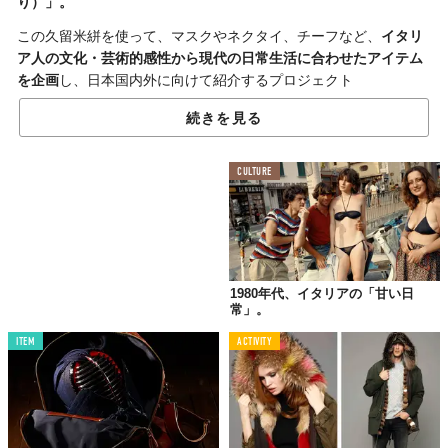
り）」。
この久留米絣を使って、マスクやネクタイ、チーフなど、
イタリ
ア人の文化・芸術的感性から現代の日常生活に合わせたアイテム
を企画
し、日本国内外に向けて紹介するプロジェクト
「Kimonissimo（キモニッシモ）」
がスタートした。
続きを見る
このちょっと異色のコラボレーションが生まれたきっかけは、本
プロジェクトを手がけるディサント株式会社の代表が、最初に最
CULTURE
も深刻なロックダウンが実施された国の一つである
イタリアの友
人に、日本から布製マスクをプレゼントしようと思い、マスクの
素材を探していた時に「久留米絣」に出会ったこと
。
久留米絣のマスクを、友人たちは
「キモノマスク」
と呼び、とて
も喜んでくれたという。
1980年代、イタリアの「甘い日
常」。
そして、
久留米絣の歴史や特徴、使い心地、作り手の思い
などを
知り、
もっと多くの人に久留米絣を手に取ってもらえる機会を作
ITEM
ACTIVITY
れたら
と思うようになったのだそうだ。Kimonissimoは、kimono
にイタリア語の最上級の「一番～」という意味の～issimoを合わ
せた造語。
また、従来の久留米絣には婦人服や民芸スタイルのものが多い