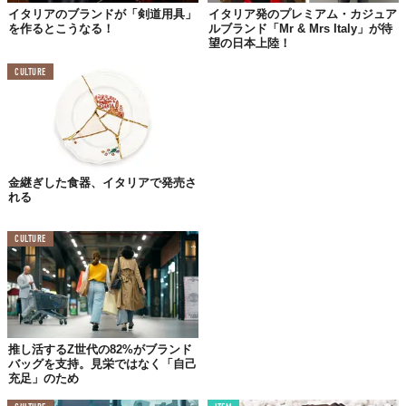
中、Kimonissimoでは、
定番のダーク系の色合い
のものにフィー
イタリアのブランドが「剣道用具」
イタリア発のプレミアム・カジュア
を作るとこうなる！
ルブランド「Mr & Mrs Italy」が待
チャーし、
身近な身の回り小物、ビジネスシーンで使うアイテム
望の日本上陸！
や生活で使うアイテム
などの商品を企画している。
CULTURE
今後は、定期的に新しい久留米絣のパターンの商品を導入してい
きながら、国際ネットワークを活かした海外への展開も予定。久
留米絣が世界に羽ばたく第一歩になりそうだ。
金継ぎした食器、イタリアで発売さ
れる
CULTURE
推し活するZ世代の82%がブランド
バッグを支持。見栄ではなく「自己
充足」のため