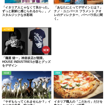
©ディサント株式会社
「イタリア人じゃなくて良かった。
「あなたにとってデザインとは？」
ずっと新鮮に感じられるから」。ノ
ナノ・ユニバース フラメント クオ
スタルジックな水彩画
レのディレクター、バーバラ氏に聞
く。
ACTIVITY
「麺屋 猪一」神楽坂店が開業。
HOUSE INDUSTRIESが器とグッズ
をデザイン
ISSUE
ITEM
©ディサント株式会社
『
Kimonissimo
』
【公式サイト】
https://shop.kimonissimo.com/
「ヤギもらってくれませんか？」イ
イタリア職人の「こだわり」だけを