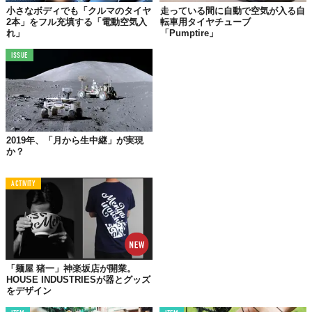
「SMA」は、もともと
月面や火星探査機の耐久値を向上させるた
小さなボディでも「クルマのタイヤ
走っている間に自動で空気が入る自
めに研究された技術
。
2本」をフル充填する「電動空気入
転車用タイヤチューブ
れ」
「Pumptire」
分子レベルで元の形に戻れて、チタンのように
丈夫
でありなが
ISSUE
ら、ゴム製タイヤと同等の
トラクション性能
をもち、さらに
衝撃
吸収の機能
まで備えられている。
また、空気を必要としないため、
パンク
や
空気漏れ
の心配がなく
持続性
が高いのも魅力。
開発元のSMARTは、リアリティーゲーム番組の優勝者らが設立し
2019年、「月から生中継」が実現
たスタートアップ企業で、米
「Ford」
傘下の
「Spin」
との提携に
か？
よって
「SMAタイヤ」
を用いた電気スクーターも開発している。
ACTIVITY
これからは自動車にも「SMAタイヤ」を導入する予定とのこと
で、消耗の激しいゴム製に代わって
タイヤのスタンダード
となる
日は近いのかもしれない。
「麺屋 猪一」神楽坂店が開業。
HOUSE INDUSTRIESが器とグッズ
をデザイン