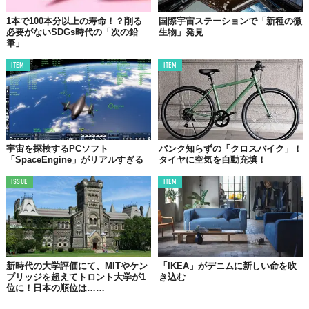
1本で100本分以上の寿命！？削る
国際宇宙ステーションで「新種の微
必要がないSDGs時代の「次の鉛
生物」発見
筆」
ITEM
ITEM
宇宙を探検するPCソフト
パンク知らずの「クロスバイク」！
「SpaceEngine」がリアルすぎる
タイヤに空気を自動充填！
ISSUE
ITEM
新時代の大学評価にて、MITやケン
「IKEA」がデニムに新しい命を吹
ブリッジを超えてトロント大学が1
き込む
位に！日本の順位は……