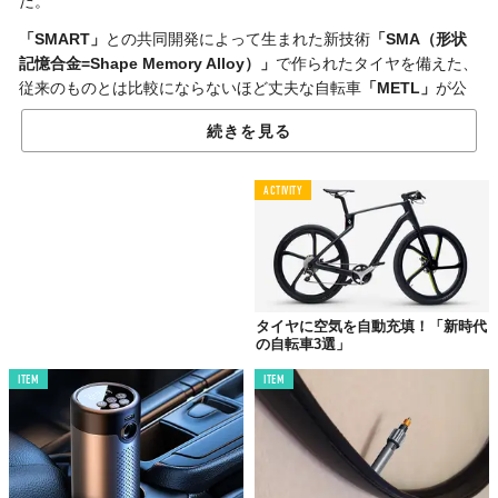
だ。
「SMART」
との共同開発によって生まれた新技術
「SMA（形状
記憶合金=Shape Memory Alloy）」
で作られたタイヤを備えた、
従来のものとは比較にならないほど丈夫な自転車
「METL」
が公
開された。
続きを見る
ACTIVITY
タイヤに空気を自動充填！「新時代
の自転車3選」
ITEM
ITEM
©The SMART Tire Company, Inc.