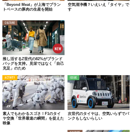
「Beyond Meat」が上海でプラン
空気清浄機？いえいえ「タイヤ」で
トベースの豚肉の生産を開始
す
CULTURE
推し活するZ世代の82%がブランド
バッグを支持。見栄ではなく「自己
充足」のため
ACTIVITY
ISSUE
素人でもわかるスゴさ！F1のタイ
次世代のタイヤは、空気いらずでパ
ヤ交換「世界最速の瞬間」を捉えた
ンクもしないらしい
映像