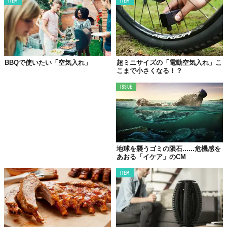
ITEM
ITEM
BBQで使いたい「空気入れ」
超ミニサイズの「電動空気入れ」こ
こまで小さくなる！？
ISSUE
©The SMART Tire Company, Inc.
Top image: ©
The SMART Tire Company, Inc.
TABI LABO
この世界は、もっと広いはずだ。
地球を襲うゴミの隕石......危機感を
あおる「イケア」のCM
ITEM