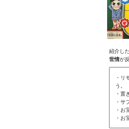
紹介し
世情
が
・リ
う。
・置き
・サブ
・お宝
・お宝