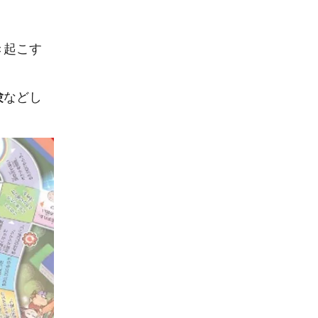
き起こす
験
などし