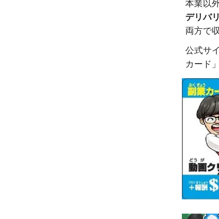
本業以
デリバ
両方で
公式サ
カード