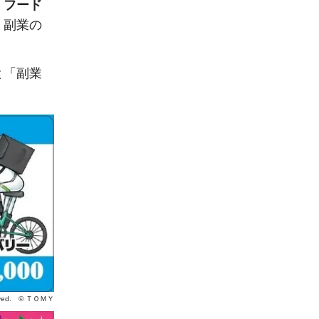
、
フード
・副業の
と「副業
eserved. © ＴＯＭＹ