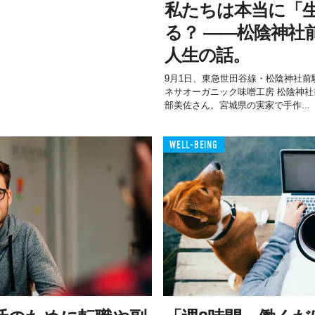
私たちは本当に「
る？ ——松陰神社
人生の話。
9月1日、東急世田谷線・松陰神社
ネサオーガニック味噌工房 松陰神
部美佐さん。宮城県の実家で手作...
WELL-BEING