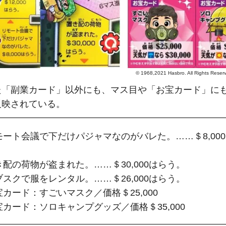
© 1968,2021 Hasbro. All Rights R
た「副業カード」以外にも、マス目や「お宝カード」に
反映されている。
モート会議で下だけパジャマなのがバレた。……＄8,00
配の荷物が盗まれた。……＄30,000はらう。
スクで服をレンタル。……＄26,000はらう。
カード：すごいマスク／価格＄25,000
カード：ソロキャンプグッズ／価格＄35,000