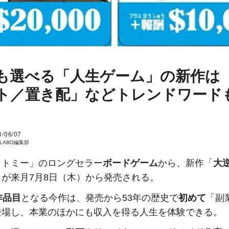
も選べる「人生ゲーム」の新作は
ト／置き配」などトレンドワード
1/06/07
I LABO編集部
ラトミー」のロングセラー
ボードゲーム
から、新作「
大
」が来月7月8日（木）から発売される。
作品目
となる今作は、発売から53年の歴史で
初めて
「副
登場し、本業のほかにも収入を得る人生を体験できる。