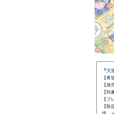
『
大
【希
【発売
【対
【プ
【取
場、