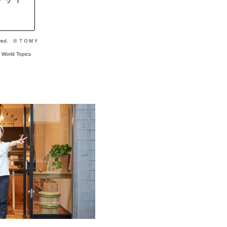
served. © ＴＯＭＹ
#
World Topics