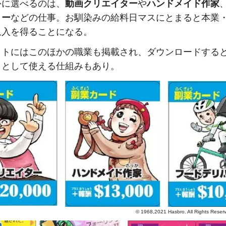
外に選べるのは、
動画クリエイター
や
ハンドメイド作家
リー
などの仕事。お馴染みの給料日マスにとまると本業
収入を得ることになる。
イトにはこのほかの職業も掲載され、ダウンロードする
」として使える仕組みもあり。
© 1968,2021 Hasbro. All Rights R