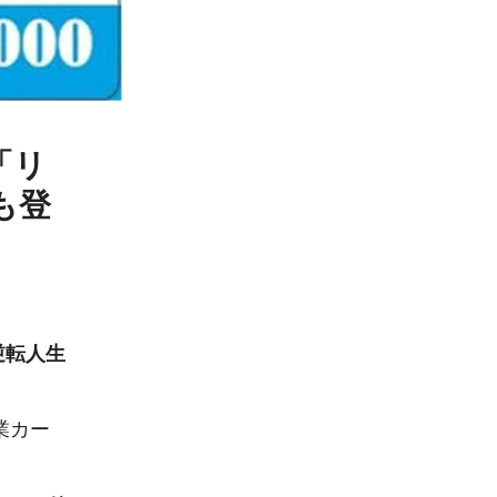
「リ
も登
逆転人生
業カー