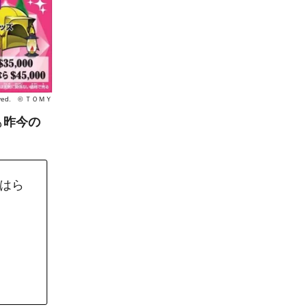
eserved. © ＴＯＭＹ
も
昨今の
0はら