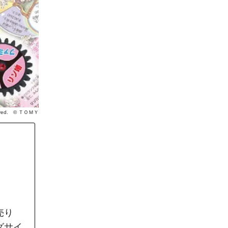
eserved. © ＴＯＭＹ
売り
グサイ