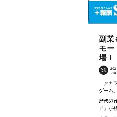
副業
モー
場！
202
TAB
「タカ
ゲーム
歴代67
ド」が