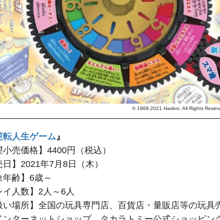
© 1968,2021 Hasbro. All Rights R
逆転人生ゲーム
』
望小売価格】4400円（税込）
日】2021年7月8日（木）
象年齢】6歳～
レイ人数】2人～6人
扱い場所】全国の玩具専門店、百貨店・量販店等の玩具
インターネットショップ、タカラトミー公式ショッピン