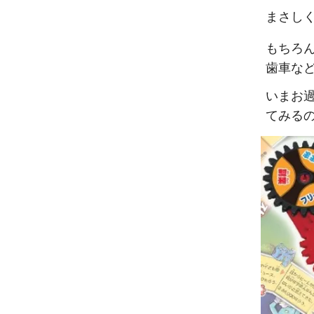
まさしく
もちろ
歯車な
いまお
てみる