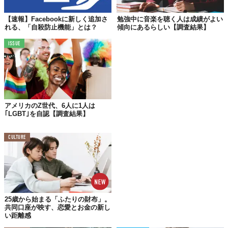
【速報】Facebookに新しく追加さ
勉強中に音楽を聴く人は成績がよい
れる、「自殺防止機能」とは？
傾向にあるらしい【調査結果】
ISSUE
©
Logic/YouTube
アメリカのZ世代、6人に1人は
Reference:
https://www.bmj.com/content/375/bmj-2021-067726
｢LGBT｣を自認【調査結果】
Top image: ©
Jeff Kravitz/FilmMagic
CULTURE
TABI LABO
この世界は、もっと広いはずだ。
25歳から始まる「ふたりの財布」。
共同口座が映す、恋愛とお金の新し
い距離感