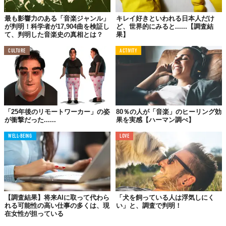
最も影響力のある「音楽ジャンル」
キレイ好きといわれる日本人だけ
が判明！科学者が17,904曲を検証し
ど、世界的にみると......【調査結
て、判明した音楽史の真相とは？
果】
CULTURE
ACTIVITY
「25年後のリモートワーカー」の姿
80％の人が「音楽」のヒーリング効
が衝撃だった......
果を実感【ハーマン調べ】
WELL-BEING
LOVE
【調査結果】将来AIに取って代わら
「犬を飼っている人は浮気しにく
れる可能性の高い仕事の多くは、現
い」と、調査で判明！
在女性が担っている