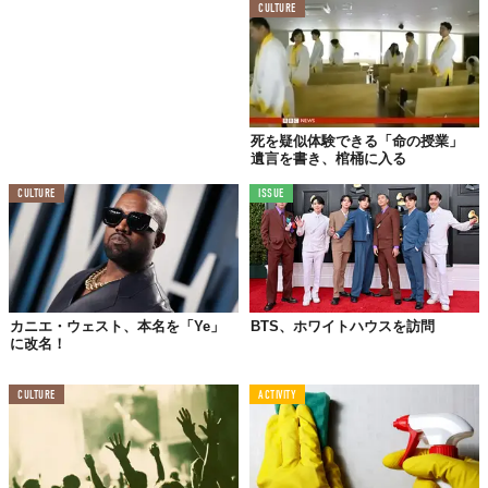
CULTURE
死を疑似体験できる「命の授業」
遺言を書き、棺桶に入る
CULTURE
ISSUE
カニエ・ウェスト、本名を「Ye」
BTS、ホワイトハウスを訪問
に改名！
CULTURE
ACTIVITY