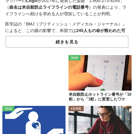
ラッパーの
Logic
が2017年に発表した楽曲「
1-800-273-8255」
（
曲名は米自殺防止ライフラインの電話番号
）の発表により、ラ
イフラインへ助けを求める人が増加していることが判明。
医学誌の『
BMJ（ブリティッシュ・メディカル・ジャーナル）』
によると、
この曲の影響で、米国では
245人もの命が救われた可
能性がある
とのこと。
続きを見る
リリース直後やライブ後には何万もの人々がSNS上で同曲につい
て語り、ライフラインへ1万件近くも追加の問い合わせが確認され
ISSUE
たそう。
自殺願望が
生きる希望
へと変わっていく歌詞が胸を打つ
同曲は、
音楽が直接「人の命を救った」素晴らしい実例となった。
メンタルヘルスが問題となる現代。
古くから言われてきた
“音楽
のチカラ”
が、その解決策になると証明されたというわけだ。
米自殺防止ホットライン番号が「10
桁」から「3桁」に変更したワケ
新しい療法も良いけれど、たまには音楽に浸って、辛くなった心
ISSUE
CULTURE
を癒やすのもいかが？