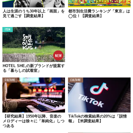
人は生涯のうち30年以上「画面」を
都市別生活費ランキング「東京」は
見て過ごす【調査結果】
◯位！【調査結果】
ITEM
HOTEL SHE,の新ブランドが提案す
る「暮らしの試着室」
CULTURE
CULTURE
【研究結果】1950年以降、音楽の
TikTokの検索結果の20%は「誤情
メロディーは徐々に「単純化」しつ
報」【米調査結果】
つある