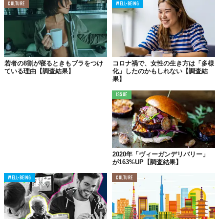
CULTURE
WELL-BEING
若者の8割が寝るときもブラをつけ
コロナ禍で、女性の生き方は「多様
ている理由【調査結果】
化」したのかもしれない【調査結
果】
ISSUE
2020年「ヴィーガンデリバリー」
が163%UP【調査結果】
WELL-BEING
CULTURE