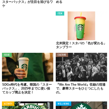
スターバックス」が注目を浴びるワ
める
ケ
ITEM
北米限定！スタバの「色が変わる」
タンブラー
ISSUE
CULTURE
SDGs時代を考慮。韓国の「スター
『We Are The World』収録の現場
バックス」、2025年までに使い捨
で、豪華スターをひとつにしたも
てカップ廃止を決定！
の。
ACTIVITY
WELL-BEING