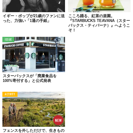
Well, I got back!” - Paul
イギー・ポップが21歳のファンに送
こころ踊る、紅茶の楽園。
More info: 
https://t.co/KhK4WK8Wlr
#PaulMcCartneyGotBack
った、力強い「1通の手紙」
『STARBUCKS TEAVANA（スター
pic.twitter.com/106IYKd4fz
バックス・ティバーナ）』へようこ
そ！
— Paul McCartney (@PaulMcCartney) 
February 18, 2022
ISSUE
©
PaulMcCartney/Twitter
また、このタイミングでの発信にはもう一つ、現CEOのジョンソ
ン氏が任期を終える
直前
であるという意味もあるそうで。
スターバックスが「廃棄食品を
ジョンソン氏率いる経営陣は、かねてより
コーヒーチェーンにお
100%寄付する」と公式発表
ける乳製品の影響
を訴えていたため、彼がCEOである間に動き出
してほしいと思ったのだろう。
ACTIVITY
同氏は返答として「スターバックスが2030年までに持続性のある
企業になるために、代替ミルクは重要なソリューションとなりま
す」と述べていることからも、この要請に
前向き
であることが伺
える。
フェンスを外しただけで、生きもの
2020年に行われた監査では、乳製品がコーヒーチェーンの
カーボ