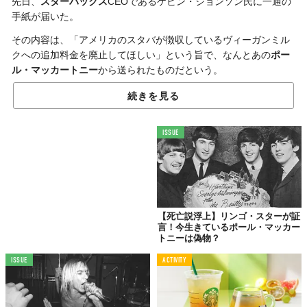
先日、
スターバックス
CEOであるケビン・ジョンソン氏に一通の
手紙が届いた。
その内容は、「アメリカのスタバが徴収しているヴィーガンミル
クへの追加料金を廃止してほしい」という旨で、なんとあの
ポー
ル・マッカートニー
から送られたものだという。
スタバの
ヴィーガンミルク
を巡っては、およそ十年に渡ってアク
続きを見る
ティビストやセレブから
追加料金の廃止
を求める声が挙がり、活
動が行われてきた。
ISSUE
この一つとして「動物の倫理的扱いを求める人々の会（＝
PETA）」による
キャンペーン
が開かれており、
ポールの手紙はこ
れを
支持
したもの。
スタバ誕生の地、シアトルでのコンサートを控えてのことだっ
た。
【死亡説浮上】リンゴ・スターが証
言！今生きているポール・マッカー
トニーは偽物？
GOT BACK. NORTH AMERICAN TOUR 2022
ISSUE
ACTIVITY
“I said at the end of the last tour that I’d see you next time. I 
said I was going to get back to you. 