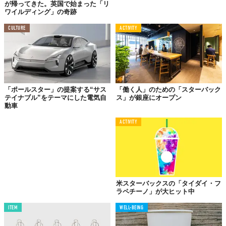
が帰ってきた。英国で始まった「リ
ンフットプリント
のなかで占める割合は、
最も大きい
という結果
ワイルディング」の奇跡
も出ており、今後さらなる変化が必要になることは間違いない。
CULTURE
ACTIVITY
真に環境を心配するならば課金などをせずに多くの人が利用でき
るようにしてほしいところだが、企業利益を無視はできない。
世界が抱えるこの
ジレンマ
を乗り越えることができるのか、ジョ
ンソン陣営の“最後の仕事”に期待したい。
Reference:
PAUL MCCARTNEY TELLS STARBUCKS TO STOP THE VEGAN MILK
「ポールスター」の提案する“サス
「働く人」のための「スターバック
SURCHARGE
テイナブル”をテーマにした電気自
ス」が銀座にオープン
Top image: ©
Bryan Bedder/Getty Images for SiriusXM
動車
ACTIVITY
TABI LABO
この世界は、もっと広いはずだ。
米スターバックスの「タイダイ・フ
ラペチーノ」が大ヒット中
ITEM
WELL-BEING