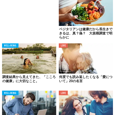
ベジタリアンは健康だから長生きで
きるは、真？偽？ 大規模調査で明
らかに
WELL-BEING
LOVE
調査結果から見えてきた、「こころ
何度でも読み返したくなる「愛につ
の健康」に大切なこと。
いて」20の名言
WELL-BEING
LOVE