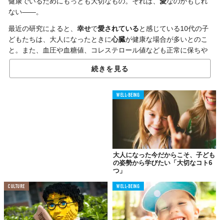
健康でいるためにもっとも大切なもの。それは、
愛
なのかもしれ
ない——。
最近の研究によると、
幸せ
で
愛されている
と感じている10代の子
どもたちは、大人になったときに
心臓
が健康な場合が多いとのこ
と。また、血圧や血糖値、コレステロール値なども正常に保ちや
すいという。
続きを見る
「ジョンズ・ホプキンズ・ブルームバーグ公衆衛生大学院」の研
究チームは、およそ
3500人
の高校生を1990年代から
20年以上
に
WELL-BEING
わたって調査。
「愛され、必要とされている」「幸福である」「将来への希望が
ある」「自尊心が高い」「社会的に受け入れられていると感じ
る」の5項目のうち、いくつ当てはまるかを回答してもらったんだ
そう。
大人になった今だからこそ、子ども
の姿勢から学びたい「大切なコト6
その結果、4〜5つ当てはまる10代は、30代になったときに
心臓血
つ」
管
が健康な場合が多かったとのこと。一方、
虐待
や
ネグレクト
な
どを経験した子どもは、大人になってから
心臓病
などのリスクが
CULTURE
WELL-BEING
高まったんだとか——。
「心」の健康は、「心臓」の健康につながる。子どもたちの未来