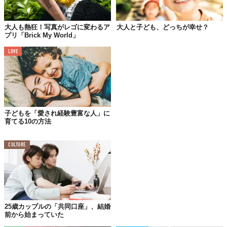
を守るためには、心のケアが欠かせない。
Reference:
Happy, loved teens become heart-healthier as adults
Top image: ©
iStock.com/FG Trade
大人も熱狂！写真がレゴに変わるア
大人と子ども、どっちが幸せ？
プリ「Brick My World」
TABI LABO
LOVE
この世界は、もっと広いはずだ。
子どもを「愛され経験豊富な人」に
育てる10の方法
CULTURE
25歳カップルの「共同口座」、結婚
前から始まっていた