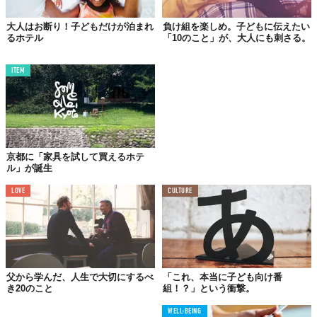
大人はお断り！子どもだけが泊まれ
負け組を楽しめ。子どもに伝えたい
るホテル
「10のこと」が、大人にも刺さる。
ITEM
京都に「家具を試して買えるホテ
ル」が誕生
LOVE
CULTURE
父から学んだ、人生で大切にするべ
「これ、本当に子ども向け番
き20のこと
組！？」という衝撃。
WELL-BEING