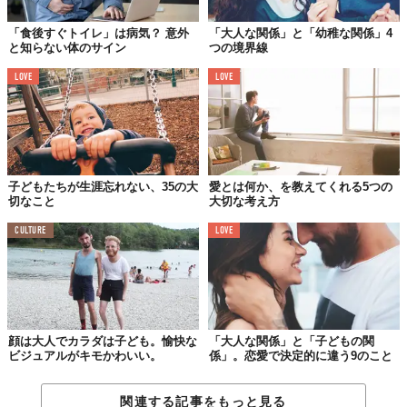
「食後すぐトイレ」は病気？ 意外
「大人な関係」と「幼稚な関係」4
と知らない体のサイン
つの境界線
LOVE
LOVE
子どもたちが生涯忘れない、35の大
愛とは何か、を教えてくれる5つの
切なこと
大切な考え方
CULTURE
LOVE
顔は大人でカラダは子ども。愉快な
「大人な関係」と「子どもの関
ビジュアルがキモかわいい。
係」。恋愛で決定的に違う9のこと
関連する記事をもっと見る