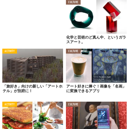
CULTURE
でね、たとえばだけど、仕事あがったら近所の大好きな飲食店に
行く……。
狭くて、大事なものしかないところ。カウンター席に座ると、可
化学と芸術のど真ん中、というガラ
スアート。
愛い箸置
きを貰い、暖かいおしぼりも（日本のさいこうに好きな
発明だよ、
身
も心も
本
当
気持ち
良
いの）。とりあえず一
番喉越
し
ACTIVITY
CULTURE
が
良
い、
生
ビール。
み
んなが
別々
の外から
一
緒
の
中
に入ったって感じ。
お
隣
の
人
と
軽
くおしゃ
べ
りして、マスターが
作
ってくれた
揚げ
出
し
豆腐
がうめー！また
注文
しちゃう。こうして、気
づ
いたら、
予
「旅好き」向けの新しい「アートホ
アート好きに捧ぐ！画像を「名画」
テル」が別府に！
に変換できるアプリ
算
以上のレ
モ
ン
サ
ワーを美
味
しく
いただいた。でもね、美
味
しか
ったし、今夜のメン
バ
ーと、今夜しかない思
い出だよ。
ACTIVITY
CULTURE
こういうのもマジックオブジャパンだよ。