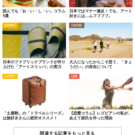
読んでも「お・い・し・い」コラム
日本ではマナー違反！でも、アート
5選
好きには…ムフフフフ。
ACTIVITY
CULTURE
日本のファブリックブランドが作り
大人になったからこそ思う、「きょ
上げた「アートスリッパ」の実力
うだい」の存在について
ACTIVITY
LOVE
©Haiku Joji
マジック
モ
ーメントがたくさんある
人生
、それが好きだわ！
「土屋鞄」の「トラベルシリーズ」
【恋愛コラム】レズビアンの私が、
は旅好きさんに絶対オススメ！
あえて彼氏を作った理由
関連する記事をもっと見る