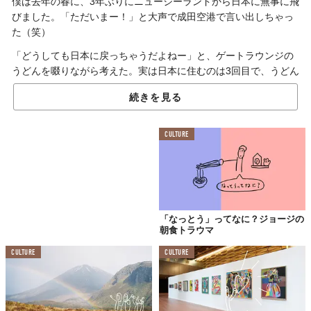
僕は去年の春に、3年ぶりにニュージーランドから日本に無事に飛
びました。「ただいまー！」と大声で成田空港で言い出しちゃっ
た（笑）
「どうしても日本に戻っちゃうだよねー」と、ゲートラウンジの
うどんを啜りながら考えた。実は日本に住むのは3回目で、うどん
を啜るの1万回目。と言うことはね、日本がめっちゃ好きなんじゃ
続きを見る
ない？（笑）そうかもしれへん。
CULTURE
「ジョージさん日本って、何が好きかい？」と、よく聞かれるの
ね。どうでしょう！具体的なのもちろんたくさんある。アニメと
かは僕的にちょっとだけちゃうけど、ここの料理、ここのデザイ
ン、芸術、建築、美学は比類のないものと思う。かける季節の
色、さいこうだよ。:‘）それに、どこ行っても、スマイリー柴犬の
尻尾がプリプリプリとしている。
「なっとう」ってなに？ジョージの
朝食トラウマ
CULTURE
CULTURE
でもね、目で見えるもの以上あると思う。神秘的な、日本しかな
い的な、気持ちに入る的な、「マジックオブジャパン」と僕は言
う。