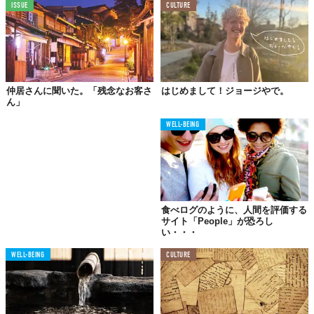
ISSUE
CULTURE
仲居さんに聞いた。「残念なお客さ
はじめまして！ジョージやで。
ん」
WELL-BEING
©Haiku joji
食べログのように、人間を評価する
例えばだけどね、お寺にも、神社にも行く……。
サイト「People」が恐ろし
い・・・
わざと行ったの
かもしれないし、たまたま通ったのかもしれな
WELL-BEING
CULTURE
い。せっかくやから少し挨拶し
よ。迫ると、自分が小さくなる。
こんな建物って、いくつの季節を過ごしてきたかなぁ
。もっとも
晴れた日にも、もっとも嵐の日にも、ずっと建っていた。おじい