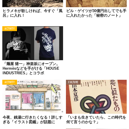
ちゃんと同じく、年寄りで知恵がいっぱい。
書道を見る。
薫香をかぐ。
風を聴く
。静けさを感じる。気づいた
ヒラメキが欲しければ、今すぐ「風
ビル・ゲイツが30億円出してでも手
呂」に入れ！
に入れたかった「秘密のノート」
ら、気持ちに不思議なパワーが入ってきた。
超神秘的なの。
ACTIVITY
こういうのも、マジックオブジャパンだ！
「麺屋 猪一」神楽坂にオープン。
Hermèsなどを手がける「HOUSE
INDUSTRIES」とコラボ
ACTIVITY
CULTURE
今夜、銭湯に行きたくなる！詳しす
「いまも生きていたら、この時代を
ぎる「イラスト図鑑」が話題に
何て言うのかな？」
©Haiku joji