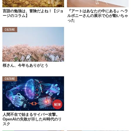
例えばだけど、夜に銭湯へ行く……。
言語の勉強は、冒険だよね！【ジョ
『アートはあなたの中にある』ヘラ
ージのコラム】
ルボニーさんの展示で心が動いちゃ
った
入る瞬間から落ち着くね。銭湯のおばあちゃんが心配なさそうに
テレビを観ていて、「はーい」と500円玉を渡す。服を脱いで、
CULTURE
一旦体重チェック。増えてもないんだけど、減ってもいないから
いいや。蛇口のハンドルをひねると、お湯が一滴ずつ今日の疲れ
を洗ってくれる。お風呂に入ったりあがったり。ただ、電気風呂
はイヤ（なんか怖いわあれ！笑）。その後、一時、富士山の麓に
休む。
桜さん、今年もありがとう
出る瞬間の、すっきりがすごい。空気が特にフレッシュで、夜の
色が明るくなって、月が美しい。ゆったりと、ベッドに向かお
CULTURE
う。
こういうのが、マジックオブジャパン。
人間不在で始まるサイバー攻撃。
OpenAIの失敗が示したAI時代のリ
スク