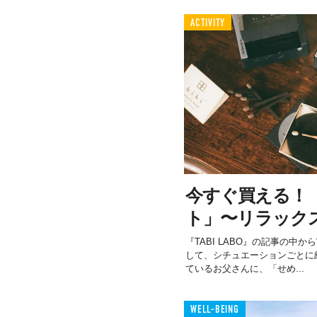
ACTIVITY
今すぐ買える！
ト」〜リラック
『TABI LABO』の記事の中
して、シチュエーションごとに
ているお父さんに、「せめ...
WELL-BEING