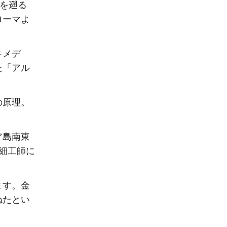
史を遡る
ローマよ
キメデ
た「アル
の原理。
ア島南東
細工師に
ます。金
ねたとい