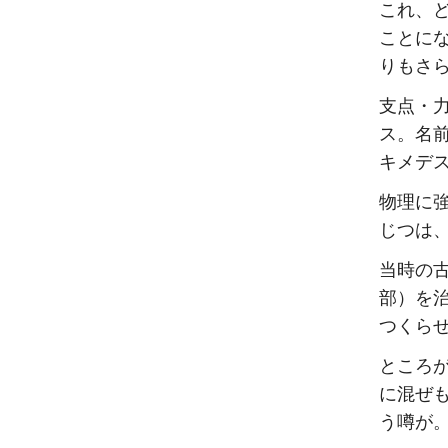
これ、
ことに
りもさ
支点・
ス。名
キメデ
物理に
じつは
当時の
部）を
つくら
ところ
に混ぜ
う噂が