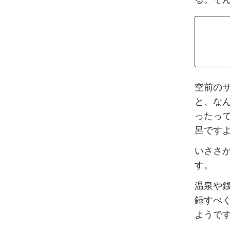
空前の
と、な
ったっ
呂です
いささ
す。
温泉や
録すべ
ようですが