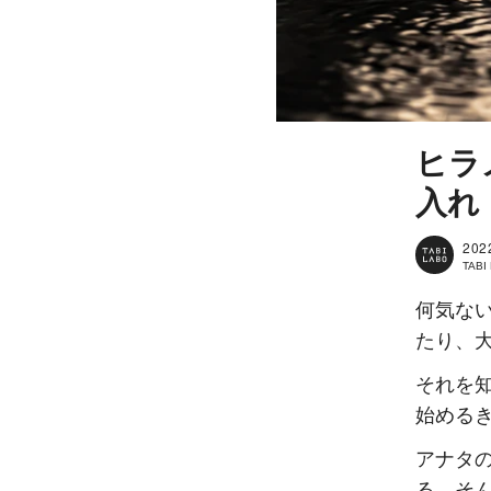
ヒラ
入れ
202
TAB
何気な
たり、
それを
始める
アナタ
る。そ