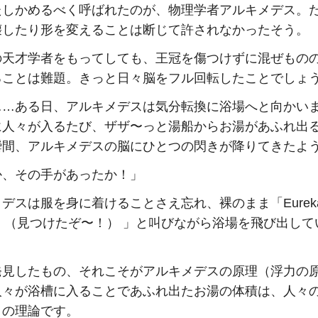
たしかめるべく呼ばれたのが、物理学者アルキメデス。
壊したり形を変えることは断じて許されなかったそう。
の天才学者をもってしても、王冠を傷つけずに混ぜもの
ることは難題。きっと日々脳をフル回転したことでしょ
……ある日、アルキメデスは気分転換に浴場へと向かい
に人々が入るたび、ザザ〜っと湯船からお湯があふれ出
瞬間、アルキメデスの脳にひとつの閃きが降りてきたよ
か、その手があったか！」
デスは服を身に着けることさえ忘れ、裸のまま「Eurek
ka！（見つけたぞ〜！） 」と叫びながら浴場を飛び出し
。
発見したもの、それこそがアルキメデスの原理（浮力の
人々が浴槽に入ることであふれ出たお湯の体積は、人々
との理論です。