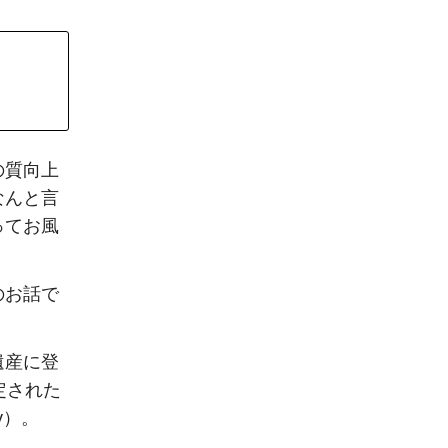
の質向上
なんと言
ってお風
のお話で
遺産に登
定された
ay）。