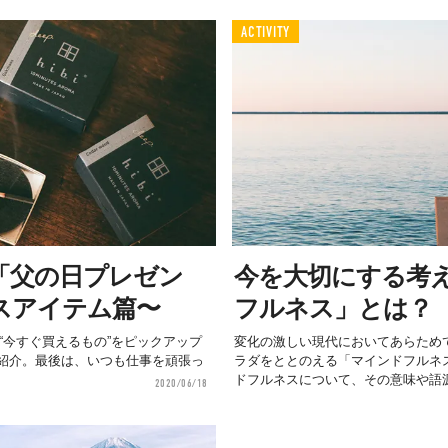
ACTIVITY
「父の日プレゼン
今を大切にする考
スアイテム篇〜
フルネス」とは？
から“今すぐ買えるもの”をピックアップ
変化の激しい現代においてあらため
紹介。最後は、いつも仕事を頑張っ
ラダをととのえる「マインドフルネ
ドフルネスについて、その意味や語源.
2020/06/18