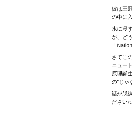
彼は王
の中に
水に浸
が、どう
「Nati
さてこ
ニュー
原理誕
の”じゃ
話が脱
ださい