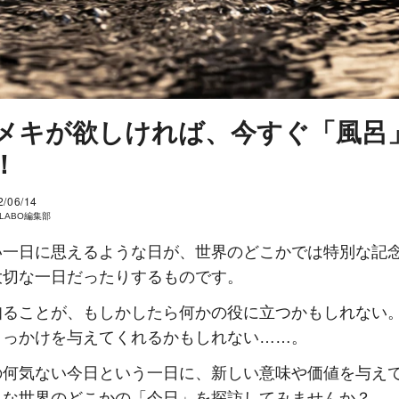
メキが欲しければ、今すぐ「風呂
！
2/06/14
I LABO編集部
い一日に思えるような日が、世界のどこかでは特別な記
大切な一日だったりするものです。
知ることが、もしかしたら何かの役に立つかもしれない
きっかけを与えてくれるかもしれない……。
の何気ない今日という一日に、新しい意味や価値を与え
んな世界のどこかの「今日」を探訪してみませんか？