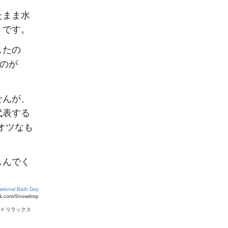
たまま水
うです。
したの
たのが
せんが、
代表する
オツなも
しんでく
national Bath Day
ck.com/Snowdrop
#
リラックス