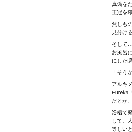
真偽を
王冠を
然しも
見分け
そして
お風呂
にした
「そう
アルキメ
Eure
だとか
浴槽で
して、
等しい