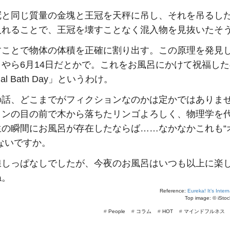
冠と同じ質量の金塊と王冠を天秤に吊し、それを吊るし
入れることで、王冠を壊すことなく混入物を見抜いたそ
すことで物体の体積を正確に割り出す。この原理を発見
やら6月14日だとかで。これをお風呂にかけて祝福し
onal Bath Day」というわけ。
の話、どこまでがフィクションなのかは定かではありま
トンの目の前で木から落ちたリンゴよろしく、物理学を
生の瞬間にお風呂が存在したならば……なかなかこれも“
ないですか。
線しっぱなしでしたが、今夜のお風呂はいつも以上に楽
ね。
Reference:
Eureka! It’s Inter
Top image: ©
iSto
#
People
#
コラム
#
HOT
#
マインドフルネス