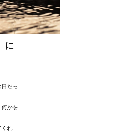
」に
念日だっ
。何かを
てくれ