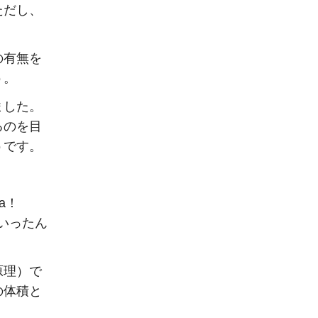
ただし、
の有無を
う。
ました。
るのを目
うです。
a！
ていったん
原理）で
の体積と