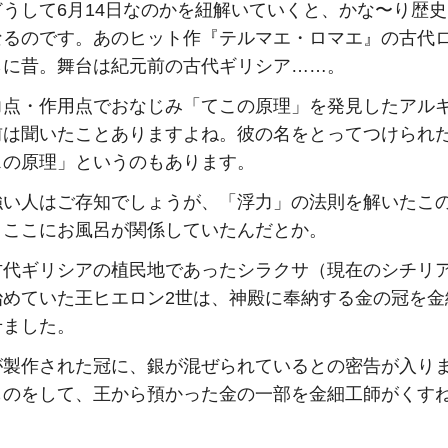
どうして6月14日なのかを紐解いていくと、かな〜り歴
なるのです。あのヒット作『テルマエ・ロマエ』の古代
らに昔。舞台は紀元前の古代ギリシア……。
力点・作用点でおなじみ「てこの原理」を発見したアル
前は聞いたことありますよね。彼の名をとってつけられ
スの原理」というのもあります。
強い人はご存知でしょうが、「浮力」の法則を解いたこ
、ここにお風呂が関係していたんだとか。
古代ギリシアの植民地であったシラクサ（現在のシチリ
治めていた王ヒエロン2世は、神殿に奉納する金の冠を金
せました。
が製作された冠に、銀が混ぜられているとの密告が入り
ものをして、王から預かった金の一部を金細工師がくす
。