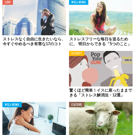
LOVE
WELL-BEING
猫の個体数をコントロールできるようになることを目標としてい
るそう。
いずれ、ネコだけでなく犬やその他のペットのためにも、同様の
遺伝子療法が開発されていくことに期待したい。
Reference:
Durable contraception in the female domestic cat using viral-vectored delivery of
ストレスなく自由に生きたいなら、
ストレスフリーな毎日を送るため
a feline anti-Müllerian hormone transgene
今すぐやめるべき有害な17のコト
に、 明日からできる「5つのこと」
Top image: ©
iStock.com/Oleh_Slobodeniuk
ACTIVITY
TABI LABO
この世界は、もっと広いはずだ。
驚くほど簡単！イスに座ったままで
きる「ストレス解消法・12選」
WELL-BEING
CULTURE