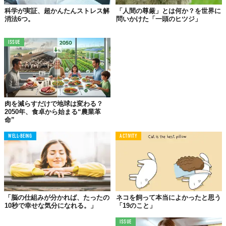
科学が実証、超かんたんストレス解
「人間の尊厳」とは何か？を世界に
消法6つ。
問いかけた「一頭のヒツジ」
ISSUE
肉を減らすだけで地球は変わる？
2050年、食卓から始まる“農業革
命”
WELL-BEING
ACTIVITY
「脳の仕組みが分かれば、たったの
ネコを飼って本当によかったと思う
10秒で幸せな気分になれる。」
「19のこと」
ISSUE