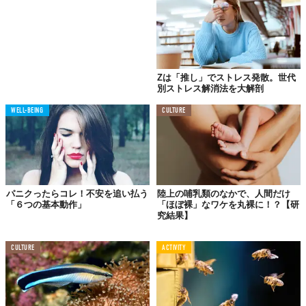
Zは「推し」でストレス発散。世代
別ストレス解消法を大解剖
WELL-BEING
CULTURE
パニクったらコレ！不安を追い払う
陸上の哺乳類のなかで、人間だけ
「６つの基本動作」
「ほぼ裸」なワケを丸裸に！？【研
究結果】
CULTURE
ACTIVITY