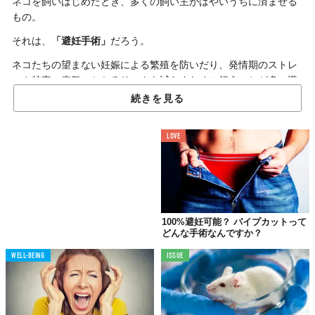
ネコを飼いはじめたとき、多くの飼い主がはやいうちに済ませる
もの。
それは、
「避妊手術」
だろう。
ネコたちの望まない妊娠による繁殖を防いだり、発情期のストレ
スや特定の病気にかかるリスクを減らすために行うことが多い避
妊手術。
続きを見る
大きなメリットがあるとはいえ、まだ幼いからだにメスを入れ、
大がかりな手術をさせることに心を痛めた経験のある飼い主の方
LOVE
も多いだろう。
でもこれからは、もう子ネコに術前後の食事を我慢させること
も、術後の痛みに耐えさせることも、しなくてよくなるかもしれ
ない。
100%避妊可能？ パイプカットって
というのも先日、米「マサチューセッツ総合病院」の研究チーム
どんな手術なんですか？
が、手術ではなく
“遺伝子療法”
を用いてネコの避妊ができる可能
WELL-BEING
ISSUE
性を明らかにしたから。
研究者たちは、「
抗ミュラー管ホルモン（AMH）
」とよばれる、
卵巣や精巣のなかで自然に分泌されるホルモンに避妊効果がある