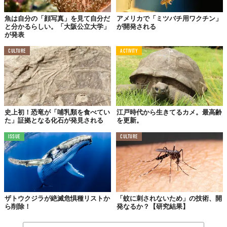
魚は自分の「顔写真」を見て自分だ
アメリカで「ミツバチ用ワクチン」
と分かるらしい。「大阪公立大学」
が開発される
が発表
CULTURE
ACTIVITY
史上初！恐竜が「哺乳類を食べてい
江戸時代から生きてるカメ。最高齢
た」証拠となる化石が発見される
を更新。
ISSUE
CULTURE
ザトウクジラが絶滅危惧種リストか
「蚊に刺されないため」の技術、開
ら削除！
発なるか？【研究結果】