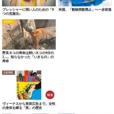
ことを発見。このホルモンを増加させることで、卵胞の成長を阻
害し、
排卵と受精を防げる
ことがわかった。
プレッシャーに弱い人のための「9
米国、「動物実験廃止」へ一歩前進
つの克服法」
そこで実験では、遺伝子療法を利用し、注射によってネコの体内
のAHM濃度を通常の
約100倍
まで高めてみた。
ACTIVITY
すると2年間にわたる観察期間のなかで、治療を受けなかったネコ
はみな妊娠したのに対して、治療を受けたネコは
一度も妊娠する
ことがなかった
そう。
外科手術や麻酔によるリスクなしに、一回の治療でこの効果を得
野良ネコの寿命は飼いネコの4分の
られるとしたら、多くのネコとその飼い主にとっては非常に嬉し
1…。知らなかった「いきもの」の
いニュースでは？
寿命
しかも、この治療法は猫の卵胞の発育と排卵を抑制するにもかか
CULTURE
わらず、エストロゲンなどの
必須ホルモンにも悪影響を及ぼさ
ず、副作用も引き起こすことがなかった
という。
とはいえ、この技術はまだ開発段階であり、治療のコスト削減
や、発情行動の抑制ができるかどうか明らかにすることが課題と
なっている。
ヴィーナスから美容広告まで。女性
の身体を縛る「美」の歴史
研究者らは今後、この避妊効果を永久的に継続させるため引き続
き研究を進める予定で、将来的には飼い主のいないノラ猫、地域