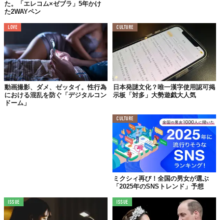
た。「エレコム×ゼブラ」5年かけ
NextDoorやTwitch、LinkedInなどのプラットフォームも、ニュー
た2WAYペン
スチェックに利用する人々が増加しており、今後数年でどのよう
LOVE
CULTURE
に変化するかが注目される。
これらのトレンドが、メディア業界にどのような影響を与え、情
報の信頼性や配信速度などに対するユーザーの期待がどのように
変わるか、さらなる研究が必要だ。
参照元:
Digital Information World
動画撮影、ダメ、ゼッタイ。性行為
日本発謎文化？唯一漢字使用認可掲
における混乱を防ぐ「デジタルコン
示板「対多」大勢遊戯大人気
※本記事はGeneraitve AIを一部活用して制作をしております。
ドーム」
Top image: ©
Bibadash/Shutterstock.com
CULTURE
TABI LABO
この世界は、もっと広いはずだ。
ミクシィ再び！全国の男女が選ぶ
「2025年のSNSトレンド」予想
ISSUE
ISSUE