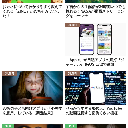
おカネについてわかりやすく教えて
宇宙からの生配信が24時間いつでも
くれる「ZINE」がめちゃカワだっ
観れる！NASAが動画ストリーミン
た！
グをローンチ
CULTURE
「Apple」が日記アプリの真打『ジ
ャーナル』をiOS 17.2で追加
CULTURE
CULTURE
80％の子ども向けアプリが「心理学
せっかちすぎる現代人、YouTube
を悪用」している【調査結果】
の動画視聴すら面倒くさい模様
ISSUE
ISSUE