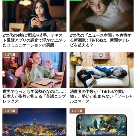
Z世代の4割は電話が苦手。テキス
Z世代の「ニュース空間」を席巻す
ト通話アプリの調査で浮かび上がっ
る新潮流：TikTokは、新聞やテレ
たコミュニケーションの実態
ビを超える？
CULTURE
世界でもっとも学習熱心なのに……
消費者の半数が「TikTokで買い
日本人が依然と抱える「英語コンプ
物」。勢いが止まらない「ソーシャ
レックス」
ルコマース」
CULTURE
CULTURE