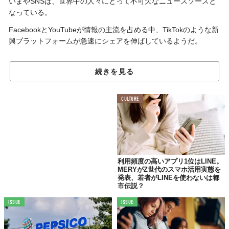
いまやSNSは、世界中の人々にとって不可欠なニュースソースと
なっている。
FacebookとYouTubeが情報の主流を占める中、TikTokのような新
興プラットフォームが急速にシェアを伸ばしているようだ。
この記事の要点
続きを見る
・米国成人の間で、FacebookとYouTubeが全体の約56％のニュース消費を占め、
主要なニュース提供プラットフォームとなっている。
CULTURE
・TikTokは特にZ世代に人気で、Googleの検索エンジンに代わって利用される傾向
にある。
・これらのSNSの利用傾向の変化はメディア業界に影響を与え、情報の信頼性や配
信速度に対するユーザーの期待が変化する可能性がある。
『Pew Research Center』は、米国の成人を対象に、ニュースを
利用頻度の高いアプリ1位はLINE。
MERYがZ世代のスマホ活用実態を
受け取るために定期的に利用しているSNSに関する調査を実施。
発表、若者がLINEを使わないは都
以下はその割合をランキング形式で示したものだ。
市伝説？
1位 Facebook（30％）
ISSUE
ISSUE
2位 YouTube（26％）