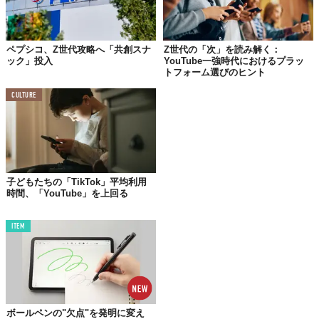
3位 Instagram（16％）
4位 TikTok（14％）
ペプシコ、Z世代攻略へ「共創スナ
Z世代の「次」を読み解く：
5位 X（12%）
ック」投入
YouTube一強時代におけるプラッ
トフォーム選びのヒント
これにReddit（8%）、Nextdoor（5%）、Linkedin（5%）、
Snapchat（4%）、WhatsApp（3%）、Twitch（1%）が続く結果
CULTURE
となった。
上位2位にはFacebookとYouTubeがランクイン。これらは全体の
ニュース消費の約56％を占めており、いずれも主要なニュース提
供プラットフォームであることが明らかに。
子どもたちの「TikTok」平均利用
ショート動画アプリTikTokは、特にZ世代の間でGoogleの検索エ
時間、「YouTube」を上回る
ンジンに代わって利用される傾向にあるようだ。また、5位のXは
全体の12％にとどまったものの、アプリ利用者の半数以上が、X
ITEM
にニュース源としての価値を見出しているという調査結果も。
一方、各SNSのシェア率をみると、2020年から2023年で
Facebookは54％から43％に減少し、YouTubeは32％で停滞、
Instagramは28％から34％に成長している。最も高い伸び率とな
ったのはTikTokで、22％から43％に倍増している。
ボールペンの"欠点"を発明に変え