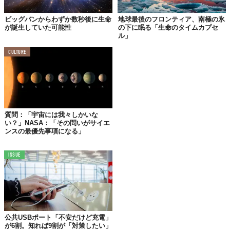
有力だと考えているようだ。
ビッグバンからわずか数秒後に生命
地球最後のフロンティア、南極の氷
『BBC』が
報じた
ところによると、例えば、「ユニバーシティ・
が誕生していた可能性
の下に眠る「生命のタイムカプセ
ル」
カレッジ・ロンドン」のGraham Shields教授は
「
21億年前にリン
や酸素のような栄養素が存在していたことは否定しないが、生命
CULTURE
が誕生していたとは断言できない」と述べている。また、「ロン
ドン自然史博物館」のElias Rugen氏も「21億年前に生命が出現し
ていたとするには、さらなる証拠が必要だ」と、今回の発表に懐
疑的。
今後、研究チームはガボンで掘削された堆積物の分析を進めると
質問：「宇宙には我々しかいな
のこと。もし有力な証拠が見つかれば、生命の起源に関するこれ
い？」NASA：「その問いがサイエ
ンスの最優先事項になる」
までの定説が崩れるかもしれない。
Reference:
Complex life on Earth may be much older than thought
Top image: ©
Victor Suarez Naranjo/Shutterstock.com
ISSUE
TABI LABO
この世界は、もっと広いはずだ。
公共USBポート「不安だけど充電」
が6割。知れば9割が「対策したい」