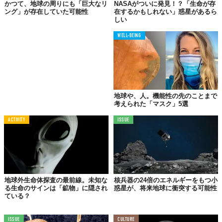
かつて、地球の周りにも「巨大なリ
NASAがついに発見！？「生命が存
ング」が存在していた可能性
在するかもしれない」惑星があるら
しい
WELL-BEING
地球や、人。機能性の先のことまで
考えられた「マスク」5選
ACTIVITY
ISSUE
地球外生命体探査の最前線。未知な
核兵器の24倍のエネルギーをもつ小
る生命のサインは「鉱物」に隠され
惑星が、将来地球に衝突する可能性
ている？
ISSUE
CULTURE