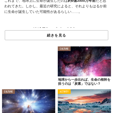
これまで、地球上に生命が誕生したのは
約6億3500万年前
だと思
われてきた。しかし、最近の研究によると、それよりもはるか前
に生命が誕生していた可能性があるらしい……。
地球最初の生命の誕生、
21億年前の可能性も
続きを見る
ガボンで活動中の研究チームが、
21億年前
に動物が生息できる環
境があったことを示す証拠を発見。動物の生命が誕生したのは約6
CULTURE
億3500万年前とされているため、今回の発見が正しければ生命の
誕生は
約15億年
も前に遡ることになるという。
同チームは、ガボンのフランスヴィル盆地にはかつて内海になっ
ていた場所があり、そこには「生命活動に必要な
リンや酸素が豊
地球から一歩出れば、生命の根幹を
富に含まれていた
」と考えているとのこと。その環境が生命体を
担うのは「炭素」ではない？
生み出した可能性があるため、21億年前には生命が誕生していた
と推測できるとか。
CULTURE
ACTIVITY
今回の発見が本当なら生命の歴史が大きく変わることになるが、
「生命誕生は21億年前説」を支持する科学者は多くはないそう。
ほとんどの専門家は、従来の「生命誕生は6億3500万年前説」が