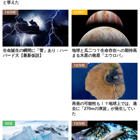
と答えた
CULTURE
ACTIVITY
生命誕生の瞬間に「雷」あり：ハー
地球と瓜二つ？生命存在への期待高
バード大【最新仮説】
まる木星の衛星「エウロパ」
CULTURE
再発の可能性も！？地球上では、過
去に「270mの津波」が発生してい
た
ISSUE
CULTURE