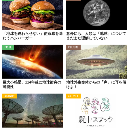
「地球を終わらせない」使命感を味
意外にも、人類は「地球」について
わうハンバーガー
まだまだ理解していない
ISSUE
CULTURE
巨大小惑星、114年後に地球衝突の
地球外生命体からの「声」に耳を傾
可能性
けよ！
ACTIVITY
ACTIVITY