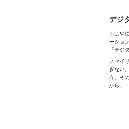
デジ
もはや
ーショ
「デジ
スマイ
ぎない
う。そ
から。