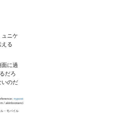
ミュニケ
伝える
側面に過
るだろ
ないのだ
eference:
nypost
om / akinbostanci
タル・モバイル