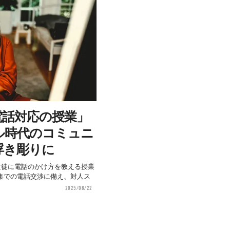
電話対応の授業」
ル時代のコミュニ
浮き彫りに
生徒に電話のかけ方を教える授業
集での電話交渉に備え、対人ス
2025/08/22