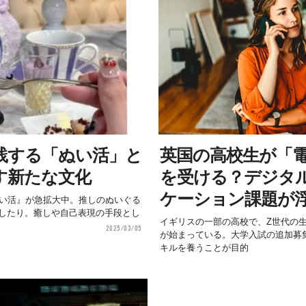
践する「ぬい活」と
英国の高校生が「
す新たな文化
を受ける？デジタ
ケーション課題が
ぬい活』が急拡大中。推しのぬいぐる
稿したり。癒しや自己表現の手段とし
イギリスの一部の高校で、Z世代の
2025/03/05
が始まっている。大学入試の追加募
キルを養うことが目的