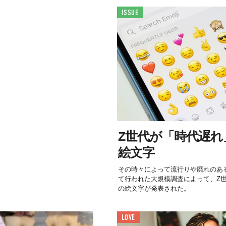
ISSUE
Z世代が「時代遅れ
絵文字
その時々によって流行りや廃れのあ
て行われた大規模調査によって、Z世
の絵文字が発表された。
LOVE