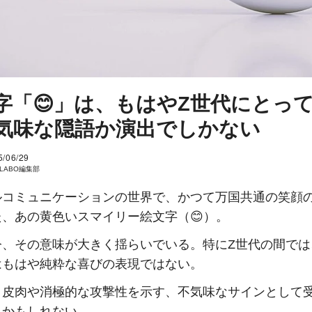
字「😊」は、もはやZ世代にとっ
気味な隠語か演出でしかない
5/06/29
I LABO編集部
ルコミュニケーションの世界で、かつて万国共通の笑顔
た、あの黄色いスマイリー絵文字（😊）。
今、その意味が大きく揺らいでいる。特にZ世代の間では
はもはや純粋な喜びの表現ではない。
、皮肉や消極的な攻撃性を示す、不気味なサインとして
るかもしれない。