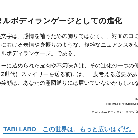
タルボディランゲージとしての進化
絵文字は、感情を補うための飾りではなく、、対面のコ
ンにおける表情や身振りのような、複雑なニュアンスを
タルボディランゲージ」である。
リーに込められた皮肉や不気味さは、その進化の一つの
。Z世代にスマイリーを送る前には、一度考える必要があ
の笑顔は、あなたの意図通りには届いていないかもしれ
R
Top image: ©
iStock.c
#
コミュニケーション
#
デジ
TABI LABO この世界は、もっと広いはずだ。