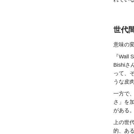
世代
意味の
『Wall
Bish
って、
うな皮
一方で、
さ」を
がある
上の世
的、あ