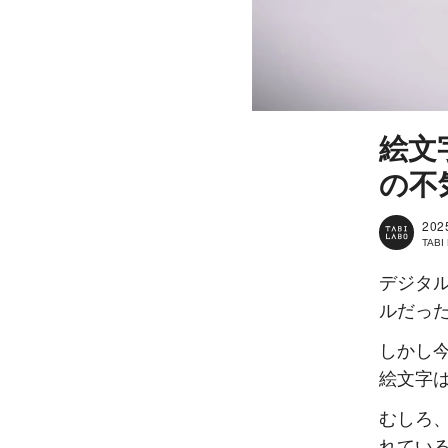
絵文
の不
202
TAB
デジタ
ルだっ
しかし
絵文字
むしろ
れてい