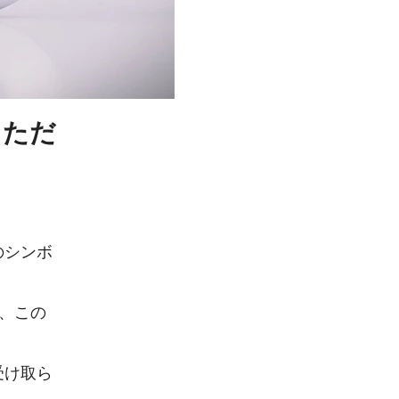
てただ
のシンボ
、この
受け取ら