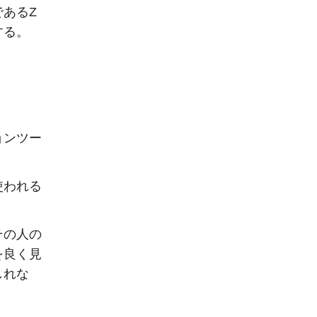
あるZ
する。
ョンツー
使われる
その人の
を良く見
しれな