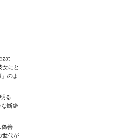
zat
彼女にと
顔」のよ
「明る
確な断絶
は偽善
の世代が