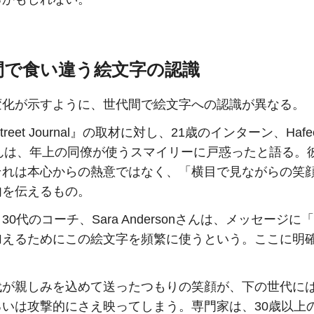
間で食い違う絵文字の認識
変化が示すように、世代間で絵文字への認識が異なる。
 Street Journal』の取材に対し、21歳のインターン、Hafee
iさんは、年上の同僚が使うスマイリーに戸惑ったと語る。
それは本心からの熱意ではなく、「横目で見ながらの笑
肉を伝えるもの。
30代のコーチ、Sara Andersonさんは、メッセージに
加えるためにこの絵文字を頻繁に使うという。ここに明
。
代が親しみを込めて送ったつもりの笑顔が、下の世代に
るいは攻撃的にさえ映ってしまう。専門家は、30歳以上