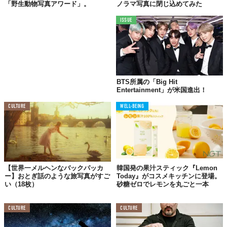
「野生動物写真アワード」。
ノラマ写真に閉じ込めてみた
このサロンは、aespaや東方神起、俳優のチャン・グンソク氏な
ISSUE
ど、数多くの著名人を担当してきた実績を持つ。そこで培われた
最先端の技術やノウハウが、証明写真専用のメイクとして提供さ
れる。これまでメイクにこだわりたくても、その受け皿がなかっ
たという声に応えるかたちだ。
BTS所属の「Big Hit
Entertainment」が米国進出！
CULTURE
WELL-BEING
【世界一メルヘンなバックパッカ
韓国発の果汁スティック『Lemon
ー】おとぎ話のような旅写真がすご
Today』がコスメキッチンに登場。
い（18枚）
砂糖ゼロでレモンを丸ごと一本
CULTURE
CULTURE