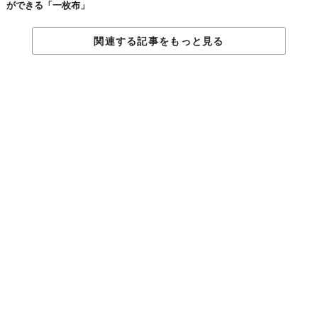
ができる「一枚布」
えることで、自信を持って次のステップへ進める人もいるだろ
う。
関連する記事をもっと見る
『韓国式証明写真』は、自己表現のツールとして、大きな可能性
を秘めている。
■ ご予約・お問い合わせ
【予約フォーム】LINEより24時間受付中
🔗 
https://lin.ee/GQ2M5p6
【公式サイト】
PHOTO STUDIO YU1L
🔗
https://yu1l.jp/photo/
korean MakeUp salon YU1L
🔗 
https://yu1l.jp
【Instagram】
YU1L_photostudio
🔗
https://www.instagram.com/yu1l_photostudio/
YU1L_official