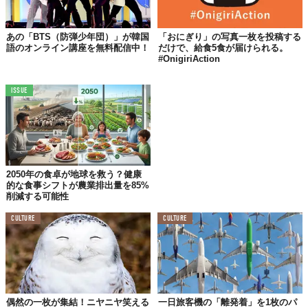
あの「BTS（防弾少年団）」が韓国
「おにぎり」の写真一枚を投稿する
語のオンライン講座を無料配信中！
だけで、給食5食が届けられる。
#OnigiriAction
ISSUE
© 株式会社シルキースタイル
2050年の食卓が地球を救う？健康
的な食事シフトが農業排出量を85%
削減する可能性
撮影技術とメイク力の融合
CULTURE
CULTURE
一般的な写真スタジオが撮影の品質に特化しているのに対し、
『YU1L』は「プロによる本格韓国メイクと撮影」を組み合わせる
ことで、明確な違いを打ち出す。
その信頼性を支えるのが、韓国の有名美容サロン「JOY187」と
の提携だ。
偶然の一枚が集結！ニヤニヤ笑える
一日旅客機の「離発着」を1枚のパ