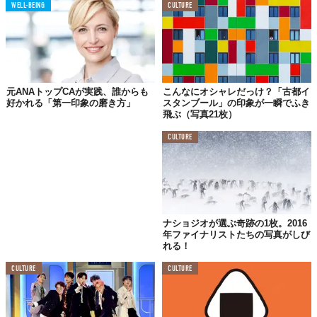
WELL-BEING
CULTURE
© 株式会社シルキースタイル
韓国で浸透する、第一印象プロデュースという考え方
元ANAトップCAが実践、誰からも
こんなにオシャレだっけ？「古都イ
好かれる「第一印象の磨き方」
スタンブール」の印象が一瞬でふき
飛ぶ（写真21枚）
そもそも韓国では、証明写真は“第一印象の勝負写真”として、そ
の写りの良さを追求する文化が以前から根付いているらしい。メ
CULTURE
イクの力を借りて個性を最大限に引き出すアプローチは、ごく自
然なことと捉えられているようだ。
その需要は近年、日本でも急速に増加しているという。同社の発
表によると、『YU1L』のサービスは、K-Beautyならではの「透
明感、小顔効果、目元強調」といった技術を駆使し、“自然だけど
ナショジオが選ぶ奇跡の1枚。2016
盛れる”理想の一枚を追求する。
年ファイナリストたちの写真がしび
れる！
従来の証明写真では表現しきれなかった、個々の魅力を引き出す
CULTURE
CULTURE
新たな選択肢となりそうだ。