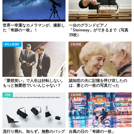
© 株式会社シルキースタイル
世界一幸運なカメラマンが、撮影し
一台のグランドピアノ
た「奇跡の一枚」！
「Steinway」ができるまで（写真
39枚）
WELL-BEING
CULTURE
「愛想笑い」で人生は好転しない。
認知症の夫に記憶を呼び戻したの
もっと無愛想でいいんじゃない？
は、妻との一枚の写真だった
ITEM
CULTURE
© 株式会社シルキースタイル
自分を語るための新たな武器
証明写真は、自分自身を語るための最初のプレゼンテーションと
もいえる。その一枚にプロのメイクアップという強力な武器を携
流行り廃れ、知らず。無数のバッグ
台風の日の「奇跡の一枚」