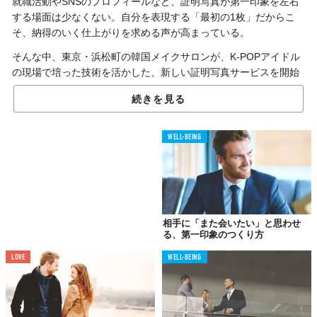
就職活動やSNSのプロフィールなど、証明写真が第一印象を左右
する場面は少なくない。自分を表現する「最初の1枚」だからこ
そ、納得のいく仕上がりを求める声が高まっている。
そんな中、東京・浜松町の韓国メイクサロンが、K-POPアイドル
の現場で培った技術を活かした、新しい証明写真サービスを開始
した。
続きを見る
K-POPの輝きを、あなたの一枚に
WELL-BEING
韓国メイクサロン『YU1L』が2025年6月から提供を始めたのが、
『韓国式証明写真』サービスだ。K-POPアイドルや韓国俳優のメ
イクを実際に手掛けてきたプロのアーティストが、利用者の用途
に合わせてヘアメイクを施し、撮影までを一貫して行う。
相手に「また会いたい」と思わせ
就職・転職活動から婚活、SNSプロフィールまで、その目的は
る、第一印象のつくり方
様々。単に美しく撮るということではなく、それぞれのシーンで
LOVE
WELL-BEING
求められる「印象力」を最大限に高めることを目指すという。こ
れまでの証明写真の枠組みを超えた、パーソナルなプロデュース
体験がここにあるのかもしれない。