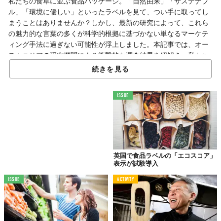
私たちの食卓に並ぶ食品パッケージ。「自然由来」「サステナブ
ル」「環境に優しい」といったラベルを見て、つい手に取ってし
まうことはありませんか？しかし、最新の研究によって、これら
の魅力的な言葉の多くが科学的根拠に基づかない単なるマーケテ
ィング手法に過ぎない可能性が浮上しました。本記事では、オー
ストラリアの研究機関による衝撃的な調査結果を紐解き、私たち
が賢く買い物をするために知っておくべき真実を解説します。
続きを見る
ISSUE
食品ラベルの「自然」という言葉に隠された実態
2万7000製品の大規模調査が暴いた事実
ジョージ国際保健研究所（George Institute for Global Health）
英国で食品ラベルの「エコスコア」
が、オーストラリアの主要スーパーマーケットで販売されている2
表示が試験導入
万7000点以上のパッケージ食品を調査しました。その結果、全体
の約4割に及ぶ製品が、サステナビリティや健康に関連する何らか
ISSUE
ACTIVITY
の主張をラベルに記載していることが判明しました。