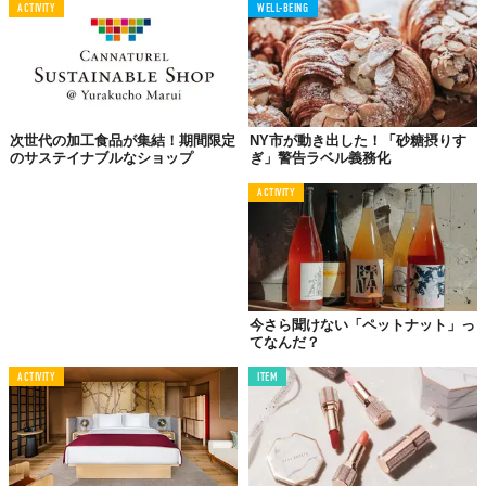
ACTIVITY
WELL-BEING
グリーンウォッシングが招く市場の信頼喪失
今回明らかになった実態は、企業が消費者の倫理的選択を「グリ
ーンウォッシング（見せかけの環境配慮）」によって搾取してい
るという本質的な課題を浮き彫りにしています。消費者の約半数
次世代の加工食品が集結！期間限定
NY市が動き出した！「砂糖摂りす
が食品購入時にサステナビリティを考慮する現代において、不透
のサステイナブルなショップ
ぎ」警告ラベル義務化
明なラベル表示は単なる誤解を招くだけでなく、真に環境保護に
ACTIVITY
取り組む企業の努力さえも損なうリスクを孕んでいます。
透明性確保に向けた法規制の必要性
今後、このような「ラベルの形骸化」を防ぐためには、政府によ
今さら聞けない「ペットナット」っ
る厳格な規制と、表示基準の標準化が不可欠です。消費者が「自
てなんだ？
分の選んだ選択が本当に環境に貢献しているのか」を正しく判断
できるよう、客観的なデータに基づいた透明性の高いラベル表示
ACTIVITY
ITEM
システムが求められています。私たちはパッケージのキャッチコ
ピーを鵜呑みにせず、企業姿勢を多角的に評価する「メディアリ
テラシー」を、食選びの段階から養う必要があるのかもしれませ
ん。