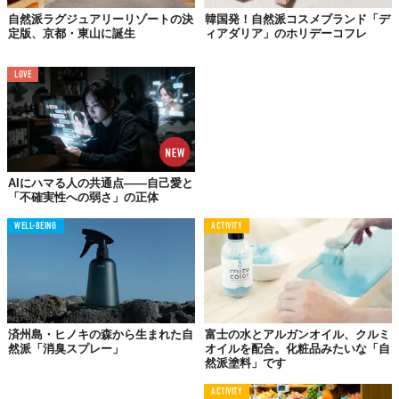
Reference:
Most natural or sustainable labels on products bought from supermarkets are
自然派ラグジュアリーリゾートの決
韓国発！自然派コスメブランド「デ
reportedly false.
定版、京都・東山に誕生
ィアダリア」のホリデーコフレ
画像: AIによる生成
TABI LABO
LOVE
この世界は、もっと広いはずだ。
AIにハマる人の共通点——自己愛と
「不確実性への弱さ」の正体
WELL-BEING
ACTIVITY
済州島・ヒノキの森から生まれた自
富士の水とアルガンオイル、クルミ
然派「消臭スプレー」
オイルを配合。化粧品みたいな「自
然派塗料」です
ACTIVITY