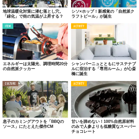
地球温暖化対策に潜む落とし穴。
シソ×ホップ！新感覚の「自然派ク
「緑化」で街の気温が上昇する？
ラフトビール」が誕生
ITEM
ACTIVITY
エネルギーは太陽光、調理時間20分
シャンパーニュとともにサステナブ
の自然派クッカー
ルに宿泊する「専用ルーム」が心斎
橋に誕生
CULTURE
ACTIVITY
息子のカミングアウトを「BBQの
甘いを諦めない！100%自然原材料
ソース」にたとえた傑作CM
のみで人参よりも低糖質なスーパー
チョコレート