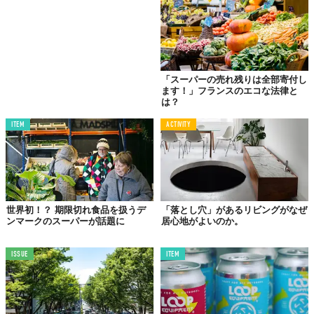
「スーパーの売れ残りは全部寄付し
ます！」フランスのエコな法律と
は？
ITEM
ACTIVITY
世界初！？ 期限切れ食品を扱うデ
「落とし穴」があるリビングがなぜ
ンマークのスーパーが話題に
居心地がよいのか。
ISSUE
ITEM