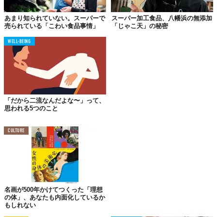
法的定義の欠如による「意味のない」ラベル
研究チームのAlexandra Jones氏は、これらの表示の多くが独立し
あまり知られていない。スーパーで
スーパー加工食品、八幡浜の無添加
売られている「こわい食品事情」
「じゃこ天」の秘密
た第三者機関による認証を受けておらず、メーカーの自己申告に
基づいている点を強く指摘しています。特に「ナチュラル（自
WELL-BEING
然）」という言葉には厳密な法的定義が存在しないことが多く、
消費者の健康志向を逆手に取ったマーケティング用語として機能
しているのが現状です。
「だから二流なんだよな〜」って、
環境配慮を謳う製品ほど排出量が高い逆説
思われる5つのこと
学術誌『Cleaner and Responsible Consumption』に掲載された
別の調査では、さらに深刻な事実が明らかになりました。特に肉
CULTURE
類や菓子類において、「環境に優しい」と主張している製品の一
部が、ラベルのない一般的な製品よりも高い炭素排出量を記録し
ているケースがあるというのです。
名画が500年かけてつくった「理想
信頼されるラベル表示の未来と消費者がとるべき姿
の体」、あなたも内面化しているか
勢
もしれない