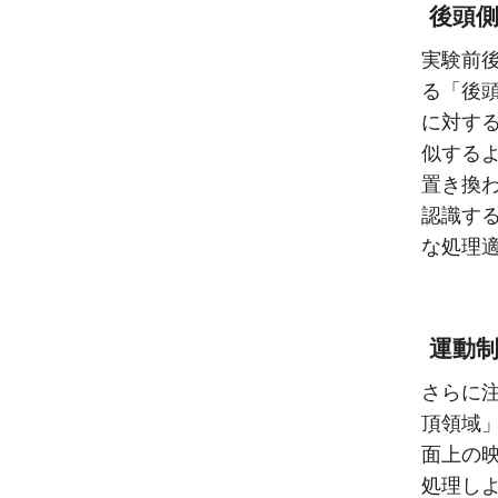
後頭側
実験前後
る「後
に対す
似する
置き換
認識す
な処理
運動
さらに
頂領域
面上の
処理し