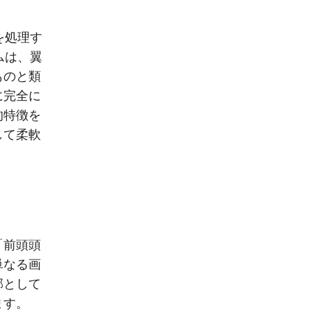
を処理す
ムは、翼
ものと類
に完全に
的特徴を
して柔軟
「前頭頭
単なる画
部として
ます。