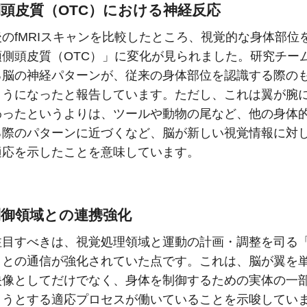
頭皮質（OTC）における神経反応
のfMRIスキャンを比較したところ、視覚的な身体部位
頭側頭皮質（OTC）」に変化が見られました。研究チー
る脳の神経パターンが、従来の身体部位を認識する際の
ようになったと報告しています。ただし、これは翼が腕
わったというよりは、ツールや動物の尾など、他の身体
る際のパターンに近づくなど、脳が新しい視覚情報に対
適応を示したことを意味しています。
制御領域との連携強化
注目すべきは、視覚処理領域と運動の計画・調整を司る
」との通信が強化されていた点です。これは、脳が翼を
映像としてだけでなく、身体を制御するための実体の一
ようとする適応プロセスが働いていることを示唆してい