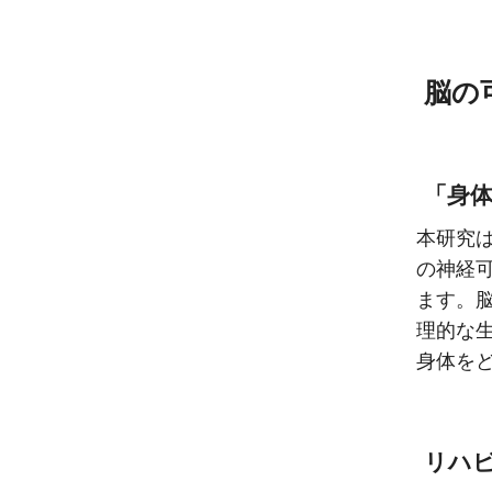
脳の
「身
本研究
の神経
ます。
理的な
身体を
リハ