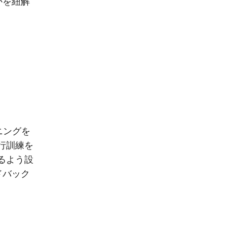
かを紐解
ニングを
行訓練を
るよう設
ドバック