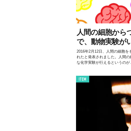
人間の細胞から
で、動物実験が
2016年2月12日、人間の細
れたと発表されました。人間の
な化学実験が行えるというのが..
ITEM