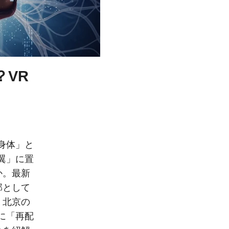
VR
身体」と
翼」に置
か。最新
部として
、北京の
に「再配