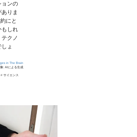
ションの
がありま
制約にと
かもしれ
、テクノ
でしょ
ges in The Brain
像: AIによる生成
#
サイエンス