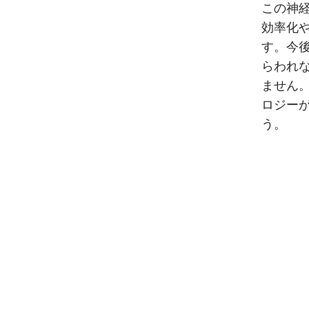
この神
効率化
す。今
らわれ
ません
ロジー
う。