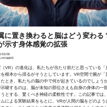
翼に置き換わると脳はどう変わる？
が示す身体感覚の拡張
6/06/08
I LABO編集部
実（VR）の進化は、私たちが当たり前だと思っている「
念を根本から揺るがそうとしています。VR空間で腕が「
ったとき、私たちの脳の中で何が起きているのでしょう
が示唆するのは、脳が未知の部位さえも自身の身体の一
もうとする、驚くべき神経の柔軟性です。この記事では
ームによる実験結果をもとに、VRが人間の脳をどのよう