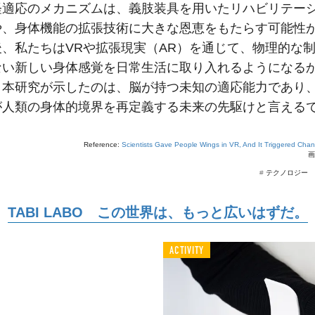
経適応のメカニズムは、義肢装具を用いたリハビリテー
や、身体機能の拡張技術に大きな恩恵をもたらす可能性
後、私たちはVRや拡張現実（AR）を通じて、物理的な
ない新しい身体感覚を日常生活に取り入れるようになる
。本研究が示したのは、脳が持つ未知の適応能力であり
が人類の身体的境界を再定義する未来の先駆けと言える
Reference:
Scientists Gave People Wings in VR, And It Triggered Chan
画
#
テクノロジー
TABI LABO この世界は、もっと広いはずだ。
ACTIVITY