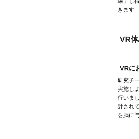
線」し
きます
VR
VRに
研究チー
実施し
行いま
計され
を脳に