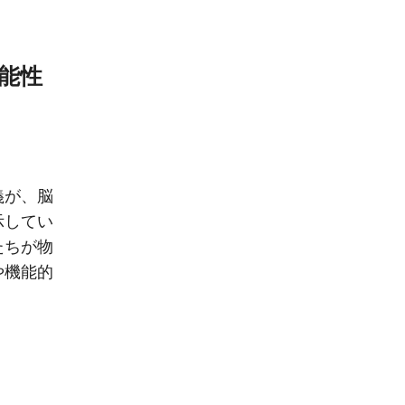
能性
義が、脳
示してい
たちが物
や機能的
。