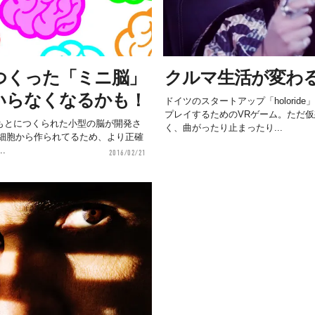
つくった「ミニ脳」
クルマ生活が変わる
いらなくなるかも！
ドイツのスタートアップ「holori
プレイするためのVRゲーム。ただ
胞をもとにつくられた小型の脳が開発さ
く、曲がったり止まったり...
細胞から作られてるため、より正確
.
2016/02/21