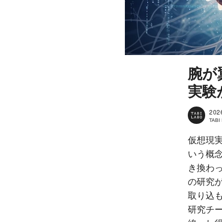
腕が
実験
202
TAB
仮想現
いう概
き換わ
の研究
取り込
研究チ