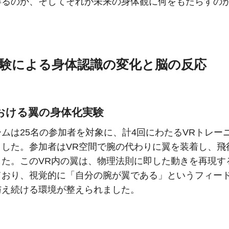
得るのか、そしてそれが未来の身体観に何をもたらすの
。
体験による身体認識の変化と脳の反応
おける翼の身体化実験
ムは25名の参加者を対象に、計4回にわたるVRトレー
ました。参加者はVR空間で腕の代わりに翼を装着し、飛
した。このVR内の翼は、物理法則に即した動きを再現す
ており、視覚的に「自分の腕が翼である」というフィー
与え続ける環境が整えられました。