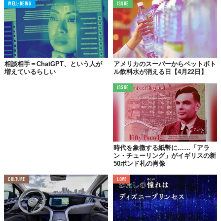
WELL-BEING
ISSUE
クを抱えています。
広告で「見つけてもらう」時代から、AIに「推薦される」時代
へ。この転換を見据えていたかどうかが、生死を分けたと言える
かもしれません。
相談相手＝ChatGPT、という人が
アメリカのスーパーからペットボト
増えているらしい
ル飲料水が消える日【4月22日】
生き残った5社が示すヒント
ISSUE
一方で、レポートは「反・墓場」ブランドとして5社も分析してい
ます。Warby Parker、Glossier（ピボット後）、Rothy's、
Quince、Function of Beautyの5社は、いずれも失敗パターン5項
目のうち少なくとも4項目で強みを示していたとのことです。
時代を象徴する紙幣に……「アラ
共通するのは、ロイヤルティ基盤の構築、販売チャネルの多角
ン・チューリング」がイギリスの新
化、創業者の安定した関与、そして測定可能なAI引用シェアの確
50ポンド札の肖像
保。有料SNS広告だけに頼らない「発見される力」を、複数のレ
イヤーで築いていた点が際立ちます。
CULTURE
LOVE
近年、日本のD2C市場でも広告費の高騰やリピート率の低迷が課
題として語られる場面が増えてきました。このレポートが突きつ
けているのは、単なる海外の失敗談ではなく、「顧客との関係性