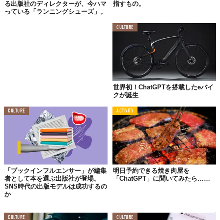
る出版社のディレクターが、今ハマ
指すもの。
っている「ランニングシューズ」。
CULTURE
世界初！ChatGPTを搭載したeバイ
クが誕生
CULTURE
ACTIVITY
「ブックインフルエンサー」が編集
明日予約できる焼き肉屋を
者として本を選ぶ出版社が登場。
「ChatGPT」に聞いてみたら……
SNS時代の出版モデルは成功するの
か
CULTURE
CULTURE