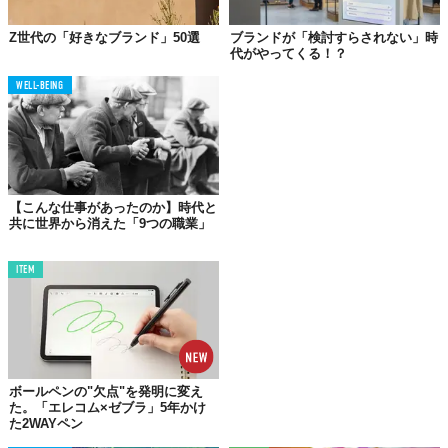
広告のCPM高騰が、モデルそのものを内側から崩壊させたわけで
す。
Z世代の「好きなブランド」50選
ブランドが「検討すらされない」時
代がやってくる！？
つまり、多くのDTCブランドが掲げていた「革新的なビジネスモ
WELL-BEING
デル」の実態は、安価だったSNS広告を大量に買い付けて顧客を
獲得するという、プラットフォーム依存の構造に過ぎなかった。
この指摘は、D2C事業に携わる方にとって、かなり耳の痛い話で
はないでしょうか。
【こんな仕事があったのか】時代と
5つの「死因」に見える構造的欠陥
共に世界から消えた「9つの職業」
レポートが特定した失敗パターンは5つあります。先述の有料広告
ITEM
依存に加え、50社中47社がロイヤルティプログラムを持たず、38
社が単一の販売チャネルに集中し、31社がシリーズB〜Cの資金調
達期に創業者が離脱していました。
そして最も示唆的なのが5つ目のパターンです。50社中49社が、
GEO（Generative Engine Optimization）と呼ばれるAI検索最適化
ボールペンの"欠点"を発明に変え
の戦略をまったく持っていなかったという事実。ChatGPTや
た。「エレコム×ゼブラ」5年かけ
た2WAYペン
PerplexityといったAI検索が消費者の「発見」の入口になりつつあ
る今、そこに存在できないブランドは構造的に不可視になるリス