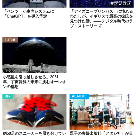
をどう構造化するか」という、あらゆるブランドに共通する本質
「ベンツ」が車内システムに
「ディズニープリンセス」に憧れる
的な問いだと感じます。
「ChatGPT」を導入予定
わたしが、イギリスで最高の彼氏を
見つけた話。——デジタル時代のラ
ブ・ストーリーズ
「広告で売る」から「選ばれ続ける」へ
CULTURE
50社の墓標が教えてくれるのは、結局のところシンプルなことで
す。広告費を投じて顧客を「買う」モデルには限界がある。持続
的なブランドとは、顧客が自ら戻ってくる理由を持ち、時代の発
見インフラが変わっても見つけてもらえる存在のこと。
AI検索という新たな発見レイヤーが急速に広がる中、自社ブラン
小惑星を引っ越しさせる。2031
ドの「可視性」がどこに依存しているのか。このレポートを機
年、宇宙資源の未来に挑むオーレオ
に、一度棚卸ししてみる価値は大いにありそうです。
ンの構想
Reference:
The DTC Graveyard: 50 Consumer Brand Failures and the Patterns Behind
ITEM
WELL-BEING
Them
Top image: ©
iStock.com / Gwengoat
TABI LABO
この世界は、もっと広いはずだ。
約50足のスニーカーを履き分けてい
逗子の夫婦出版社「アタシ社」が目