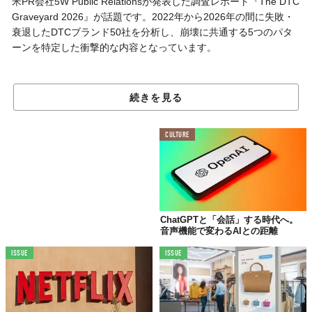
米PR会社5W Public Relationsが発表した調査レポート『The DTC
Graveyard 2026』が話題です。2022年から2026年の間に失敗・
衰退したDTCブランド50社を分析し、崩壊に共通する5つのパタ
ーンを特定した衝撃的な内容となっています。
「革新」の正体は広告の裁定取引だった
続きを見る
2010年代、DTC（Direct-to-Consumer）ブランドは「中間業者を
排除し、消費者と直接つながる」という物語で投資家と消費者の
CULTURE
心をつかみました。Allbirds、Casper、Outdoor Voices……。どの
ブランドも一時は時代の寵児として輝いていたはずです。
しかし5W Public Relationsの創業者兼会長であるRonn Torossian
氏は、同レポートの中で「DTCは有料広告のアービトラージ（裁
ChatGPTと「会話」する時代へ。
定取引）ビジネスモデルだった。そのアービトラージは2022年に
音声機能で変わるAIとの距離
閉じた」と断じています。
ISSUE
ISSUE
実際、レポートが示すデータは厳しいものでした。調査対象50社
すべてが成長期にFacebookとInstagramを主要な顧客獲得チャネ
ルとしており、2021年に平均34ドルだったCAC（顧客獲得コス
ト）は2024年には平均57ドルまで跳ね上がったとのこと。Meta