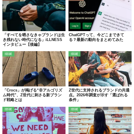
「すべてを晒さなきゃブランドは生
ChatGPTって、今どこまできて
き残れない時代になる」iLLNESS
る？最新の動向をまとめてみた
インタビュー【後編】
ISSUE
ISSUE
「Crocs」が掲げる“非アルゴリズ
Z世代に支持されるブランドの共通
ム時代”、Z世代に刺さる新ブラン
点。2026年調査が示す「選ばれる
ド戦略とは
条件」
ISSUE
ISSUE