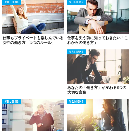
WELL-BEING
WELL-BEING
継続するための具体的な方法
ウィークリーレビューのテンプレートや使用しているドキュメン
トの冒頭に、必ず目標を配置しましょう。目標を確認してからタ
スクやカレンダーを確認するという手順を1週間徹底するだけで、
仕事もプライベートも楽しんでいる
仕事を失う前に知っておきたい「こ
どのようなタスクが「重要」で、何が「ノイズ」なのかを冷静に
女性の働き方 「5つのルール」
れからの働き方」
判別できるようになります。もし現在目標リストがない場合は、
WELL-BEING
まず今四半期のトップ3の目標を書き出すことから始めてくださ
い。
なぜ今、「順序」を見直す必要があるのか
あなたの「働き方」が変わる8つの
大切な言葉
「効率的に間違った方向へ進む」リスク
WELL-BEING
WELL-BEING
多くの人が陥る罠は、タスクをこなすこと自体を目的化してしま
うことです。日々のタスク管理が完璧であっても、それが半年先
の大きな目標に結びついていなければ、努力は空回りしてしまい
ます。今、私たちが意識すべきは、「どれだけ速くタスクを処理