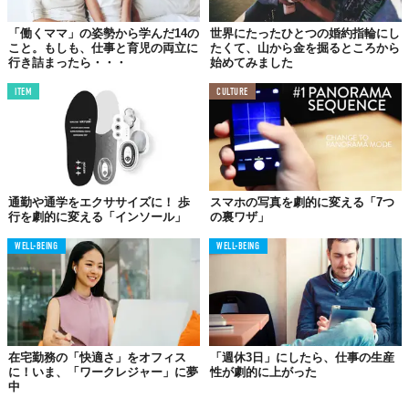
「働くママ」の姿勢から学んだ14の
世界にたったひとつの婚約指輪にし
こと。もしも、仕事と育児の両立に
たくて、山から金を掘るところから
行き詰まったら・・・
始めてみました
ITEM
CULTURE
通勤や通学をエクササイズに！ 歩
スマホの写真を劇的に変える「7つ
行を劇的に変える「インソール」
の裏ワザ」
WELL-BEING
WELL-BEING
在宅勤務の「快適さ」をオフィス
「週休3日」にしたら、仕事の生産
に！いま、「ワークレジャー」に夢
性が劇的に上がった
中