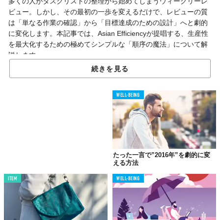
多くの人がタスクリストの整理から始めてしまうウィークリーレ
ビュー。しかし、その最初の一歩を変えるだけで、レビューの質
は「単なる作業の確認」から「目標達成のための設計」へと劇的
に変化します。本記事では、Asian Efficiencyが提唱する、生産性
を最大化するための極めてシンプルな「順序の魔法」について解
説します。
続きを見る
ウィークリーレビューの効果を最大化する順序の法
WELL-BEING
則
共通する陥りやすいミス
多くの人は、ウィークリーレビューを開始する際、真っ先にタス
たった一言で”2016年”を劇的に変
クマネージャーを開き、期限切れのタスクや今週やるべきことを
える方法
確認しようとします。これは一見効率的に見えますが、実は「戦
術的な視点」に終始してしまう原因となります。タスクを起点に
ITEM
WELL-BEING
すると、次に行う意思決定すべてが「何に追われているか」とい
うフィルターを通したものになり、本来向かうべき目標が見えに
くくなってしまいます。