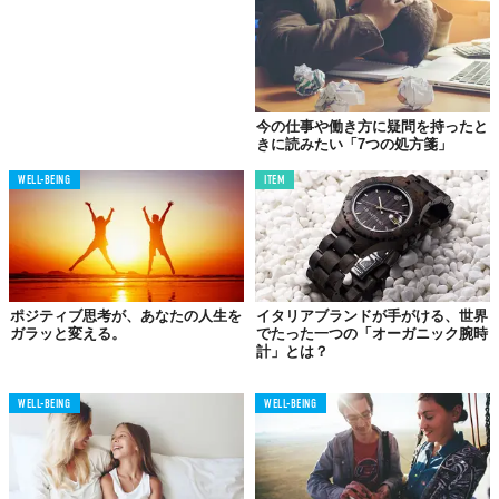
来るべきAI時代において、最も本質的で代替不可能な生産性スキ
ルのひとつとなるはずです。
Reference:
The Sequence That Changes Everything About Your Weekly Review
画像: AIによる生成
今の仕事や働き方に疑問を持ったと
TABI LABO
きに読みたい「7つの処方箋」
この世界は、もっと広いはずだ。
WELL-BEING
ITEM
ポジティブ思考が、あなたの人生を
イタリアブランドが手がける、世界
ガラッと変える。
でたった一つの「オーガニック腕時
計」とは？
WELL-BEING
WELL-BEING