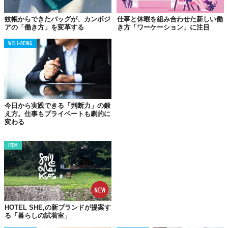
蚊帳からできたバッグが、カンボジ
仕事と休暇を組み合わせた新しい働
「コンパス・ビフォア・クロック」の原則
アの「働き方」を変革する
き方「ワーケーション」に注目
Asian Efficiencyが強調するのは、「時計（タスク・スケジュー
WELL-BEING
ル）よりもコンパス（目標・方向性）を先に」という原則です。
ウィークリーレビューにおいて、タスクリストやカレンダー、メ
ールをチェックする前に、まずは自分が「90日後、あるいはそれ
以降に何を達成しようとしているのか」という目標を確認すべき
です。目標を最初に目に入れることで、その後の意思決定のフレ
今日から実践できる「判断力」の鍛
ームワークが全く別のものへと更新されます。
え方。仕事もプライベートも劇的に
変わる
目標から始めることで生まれる変化
ITEM
最初に目標を読み上げるだけで、レビューの効果は即座に現れま
す。「この会議は受けるべきか？」「今週の優先順位は何か？」
といった迷いが、目標という強力なフィルターを通すことで、明
確な答えへと導かれます。目標に関連のないタスクは自然と除外
され、先延ばしにしていた重要な作業が「今やるべき最優先事
HOTEL SHE,の新ブランドが提案す
項」として浮かび上がってくるのです。
る「暮らしの試着室」