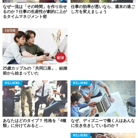
したか」ではなく、「どの方向に向かって進んでいるか」という
なぜ一流は「その時間」を作り出せ
仕事の効率が悪いなら、週末の過ご
戦略的視点です。
るのか？仕事の生産性が劇的に上が
し方を変えましょう
るタイムマネジメント術
目標を「抽象的なもの」から「判断基準」に変える
CULTURE
多くの人にとって、目標はただのメモや抽象的な概念になりがち
です。しかし、ウィークリーレビューの冒頭で目標を読み上げる
習慣を持つことで、目標は「今日・今週の意思決定を制御する現
実的なツール」へと変わります。これは、デジタル時代の情報の
渦の中で、自分自身を正しい軌道に引き戻すための強力なアンカ
25歳カップルの「共同口座」、結婚
前から始まっていた
ーとしての役割を果たします。
WELL-BEING
WELL-BEING
今後の生産性管理における展望
今後はAIや自動化ツールがタスク処理の大部分を担うようになる
でしょう。その中で人間が担うべき最も重要な役割は、「目的の
設計」です。タスクの実行が自動化されればされるほど、人間が
あなたはどのタイプ？ 性格を「4種
なぜ、ディズニーで働く人はあんな
「何のために動いているか」というコンテキスト（文脈）を定義
類」に分けてみると…
に生き生きしているのか？
する重要性は増していきます。ウィークリーレビューを「タスク
WELL-BEING
整理の時間」から「目標との対話時間」へシフトさせることは、