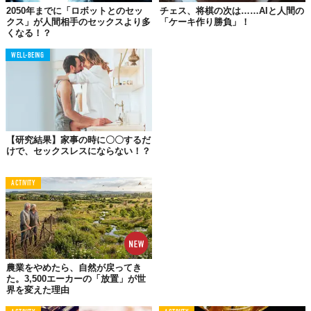
2050年までに「ロボットとのセッ
チェス、将棋の次は……AIと人間の
クス」が人間相手のセックスより多
「ケーキ作り勝負」！
くなる！？
WELL-BEING
彼によると、2050年までに西洋世界の人々にとっての赤ちゃんは
【研究結果】家事の時に〇〇するだ
「試験管ベイビー」になる。つまり、体外受精が主流になるとい
けで、セックスレスにならない！？
うのだ。女性も男性も、若い時に自分の卵子や精子を凍結保存す
ることを選択するようになる。
ACTIVITY
■背景には女性の社会進出が！
農業をやめたら、自然が戻ってき
た。3,500エーカーの「放置」が世
界を変えた理由