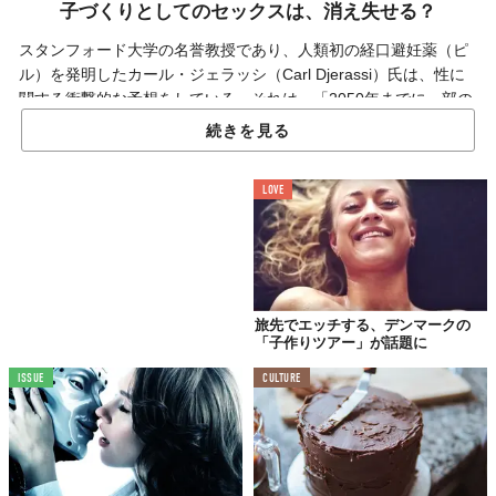
子づくりとしてのセックスは、消え失せる？
スタンフォード大学の名誉教授であり、人類初の経口避妊薬（ピ
ル）を発明したカール・ジェラッシ（Carl Djerassi）氏は、性に
関する衝撃的な予想をしている。それは、「2050年までに一部の
人類にとって、セックスのほとんどの目的は生殖のためではな
続きを見る
く、単なる楽しみのためだけになる。」というもの。一体なぜだ
ろうか？
LOVE
■卵子と精子の凍結保存が当たり前に？
旅先でエッチする、デンマークの
「子作りツアー」が話題に
ISSUE
CULTURE