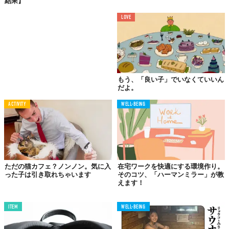
結果】
すことが可能になる。また、同時に出産における母体の生命上の
リスクも低減できる。
LOVE
そして最も大きな変化は 、卵子と精子を凍結した男女にとって、
「セックスは純粋に楽しむためだけの行為」になるということ。
彼は今後40年以内に、「性規範のパラダイムシフト」が起こると
予想するというのだ。
もう、「良い子」でいなくていいん
だよ。
ACTIVITY
WELL-BEING
この予想は科学的根拠に基づくものではないが、避妊薬の権威で
あるジェラッシ氏の言葉には、どこか信憑性があるようにも感じ
る。人口減少・晩婚化が進む日本でも、大きな話題にもなりそう
だ・・・。
Reference:
Sex will soon be just for fun not babies, says father of the Pill on The Telegraph
ただの猫カフェ？ノンノン。気に入
在宅ワークを快適にする環境作り。
った子は引き取れちゃいます
そのコツ、「ハーマンミラー」が教
えます！
TABI LABO
この世界は、もっと広いはずだ。
ITEM
WELL-BEING