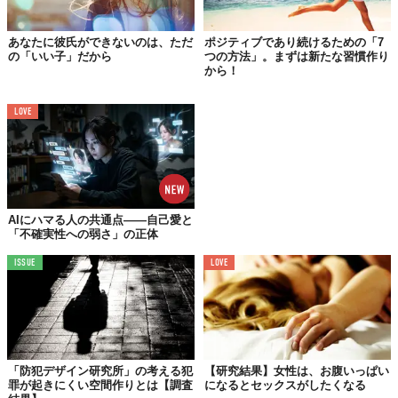
■体外受精がもたらすもの
あなたに彼氏ができないのは、ただ
ポジティブであり続けるための「7
の「いい子」だから
つの方法」。まずは新たな習慣作り
から！
LOVE
AIにハマる人の共通点——自己愛と
「不確実性への弱さ」の正体
ISSUE
LOVE
ジェラッシ氏によると、体外受精にはこれらに加えて、出産上の
メリットもある。まず、体外受精では遺伝子スクリーニングが可
「防犯デザイン研究所」の考える犯
【研究結果】女性は、お腹いっぱい
能で、これにより先天的な病を持った子どもの出産リスクを減ら
罪が起きにくい空間作りとは【調査
になるとセックスがしたくなる