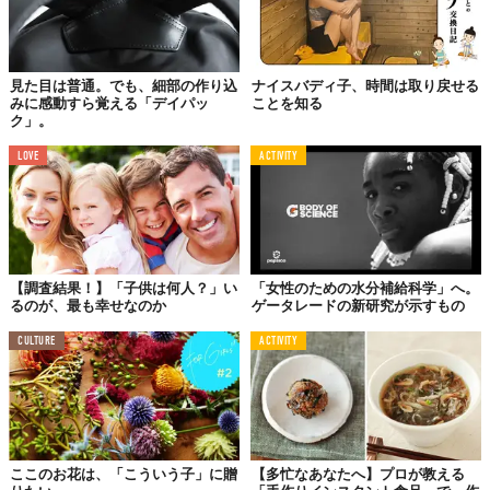
見た目は普通。でも、細部の作り込
ナイスバディ子、時間は取り戻せる
みに感動すら覚える「デイパッ
ことを知る
ク」。
LOVE
ACTIVITY
【調査結果！】「子供は何人？」い
「女性のための水分補給科学」へ。
るのが、最も幸せなのか
ゲータレードの新研究が示すもの
CULTURE
ACTIVITY
ここのお花は、「こういう子」に贈
【多忙なあなたへ】プロが教える