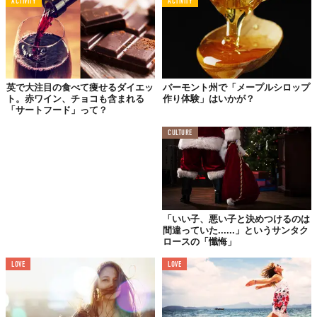
ACTIVITY
ACTIVITY
英で大注目の食べて痩せるダイエッ
バーモント州で「メープルシロップ
ト。赤ワイン、チョコも含まれる
作り体験」はいかが？
「サートフード」って？
CULTURE
一般的に女性の出産可能性は30歳前後をピークに、その後低下し
ていくと言われている。出産のみを考えれば、20歳前後の卵子が
最も良い。一方で、女性が社会進出する現在では、「出産適齢
期」に子どもを産みたくても産めない女性が増加している。こう
した背景から、若い間に「最高の卵子」を凍結保存しておき、産
「いい子、悪い子と決めつけるのは
みたいタイミングで子どもを設けられる体外受精を選択する女性
間違っていた......」というサンタク
ロースの「懺悔」
が増えるというのだ。
LOVE
LOVE
もし体外受精が一般的になれば、男性も精子凍結保存を選択しや
すくなる。精子は35歳前後を境に劣化していくため、精子凍結保
存に十分なメリットがある。