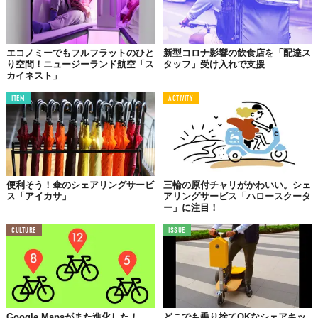
エコノミーでもフルフラットのひと
新型コロナ影響の飲食店を「配達ス
り空間！ニュージーランド航空「ス
タッフ」受け入れで支援
カイネスト」
ITEM
ACTIVITY
便利そう！傘のシェアリングサービ
三輪の原付チャリがかわいい。シェ
ス「アイカサ」
アリングサービス「ハロースクータ
ー」に注目！
CULTURE
ISSUE
Google Mapsがまた進化した！
どこでも乗り捨てOKなシェアキッ