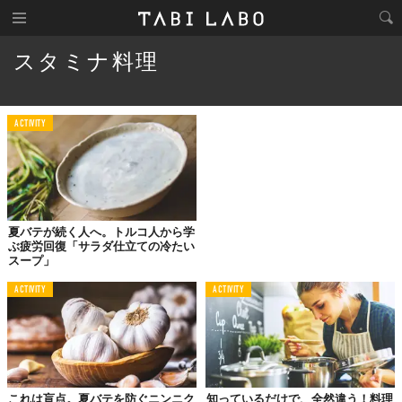
スタミナ料理
ACTIVITY
夏バテが続く人へ。トルコ人から学
ぶ疲労回復「サラダ仕立ての冷たい
スープ」
ACTIVITY
ACTIVITY
これは盲点。夏バテを防ぐニンニク
知っているだけで、全然違う！料理