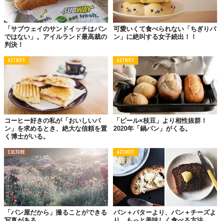
「サブウェイのサンドイッチはパン
可愛いくて食べられない「ちぎりパ
ではない」。アイルランド最高裁の
ン」に絶叫する女子続出！！
判決！
ACTIVITY
ACTIVITY
コーヒー好きの私が「おいしいパ
「ビール×枝豆」より相性抜群！
ン」を求めるとき、絶大な信頼を置
2020年「鍋パン」がくる。
く博士がいる。
CULTURE
ACTIVITY
「パン屋だから」撮ることができる
パン＋バターより、パン＋チーズよ
写真がある。
り、もっと美味しく食べる方法。