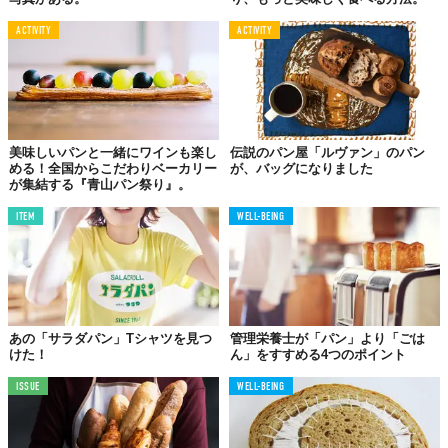
ACTIVITY
ACTIVITY
美味しいパンと一緒にワインも楽し
伝説のパン屋「ルヴァン」のパン
める！全国からこだわりベーカリー
が、バッグになりました
が集結する『青山パン祭り』。
ITEM
WELL-BEING
あの「サラダパン」Tシャツを見つ
管理栄養士が「パン」より「ごは
けた！
ん」をすすめる4つのポイント
ISSUE
WELL-BEING