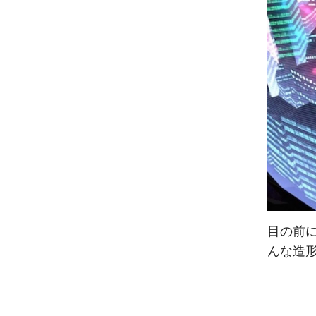
目の前
んな造