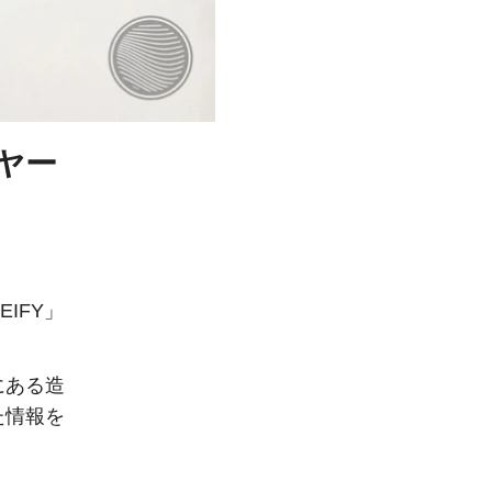
ヤー
IFY」
にある造
た情報を