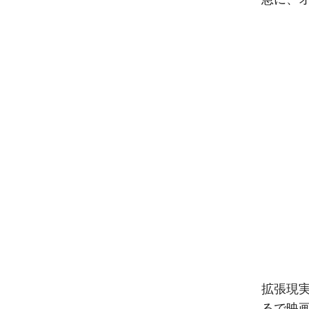
拡張現
るで映