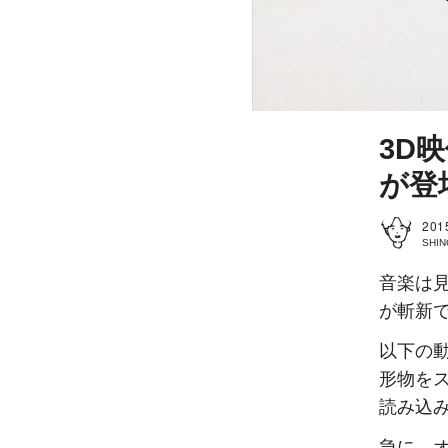
3D
が登
201
SHIN
音楽は見
が斬新
以下の
形物を
読み込
急に、