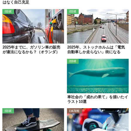
はなく自己充足
ISSUE
ISSUE
2025年までに、ガソリン車の販売
2025年、ストックホルムは「電気
が違法になるかも？（オランダ）
自動車しか走らない」街になる
ISSUE
車社会の「成れの果て」を描いたイ
ラスト10選
パリ中心部の広範囲で車の通行を禁止したことで、思わぬ光景が
ISSUE
CULTURE
Instagramにアップされることになりました。澄み渡る青空に白い
雲。道路の中心地でヨガをする姿から、寝転がる人まで…。