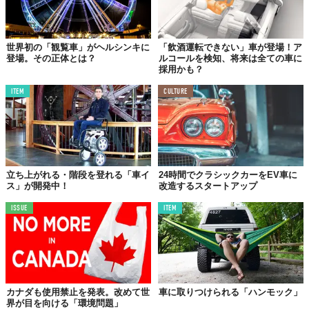
世界初の「観覧車」がヘルシンキに
「飲酒運転できない」車が登場！ア
登場。その正体とは？
ルコールを検知、将来は全ての車に
採用かも？
ITEM
CULTURE
立ち上がれる・階段を登れる「車イ
24時間でクラシックカーをEV車に
ス」が開発中！
改造するスタートアップ
ISSUE
ITEM
カナダも使用禁止を発表。改めて世
車に取りつけられる「ハンモック」
界が目を向ける「環境問題」