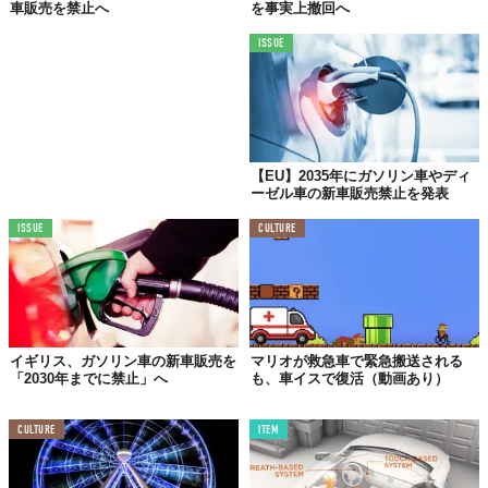
「
窓の外から街の景色を見たら、思わずハッ
車販売を禁止へ
を事実上撤回へ
としたよ。ここまで遠くの景色を見えたこと
ISSUE
はなかったからね。空がこんなに青いのもは
じめてかもしれない
」
環境に優しい“車ゼロデー”。高齢者が動きづらくなってしまうな
ど賛否両論の声も上がっていますが、自分たちの街の未来を考え
【EU】2035年にガソリン車やディ
るキッカケにはなりますね。
ーゼル車の新車販売禁止を発表
ISSUE
CULTURE
Reference :
Gurdian
Licensed material used with permission by
Paris Cherie
(
@paris_ci
) / Benoît Renoux
/ Aurélie Guisiano（
Book
,
Instagram
）
TABI LABO
イギリス、ガソリン車の新車販売を
マリオが救急車で緊急搬送される
この世界は、もっと広いはずだ。
「2030年までに禁止」へ
も、車イスで復活（動画あり）
CULTURE
ITEM