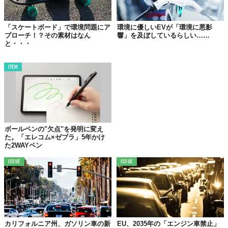
「スケートボード」で環境問題にア
環境に優しいEVが「環境に悪影
プローチ！？その素材はなん
響」を及ぼしているらしい……
と・・・
ITEM
ボールペンの"欠点"を発明に変え
た。「エレコム×ゼブラ」5年かけ
た2WAYペン
ISSUE
ISSUE
英メディア「
Gurdian
」は、市民の声を次のように紹介していま
す。
カリフォルニア州、ガソリン車の新
EU、2035年の「エンジン車禁止」