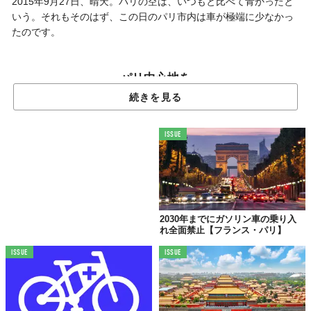
2015年9月27日、晴天。パリの空は、いつもと比べて青かったと
いう。それもそのはず、この日のパリ市内は車が極端に少なかっ
たのです。
パリ中心地を
1日歩行者天国にしてみた
続きを見る
ISSUE
2030年までにガソリン車の乗り入
れ全面禁止【フランス・パリ】
ISSUE
ISSUE