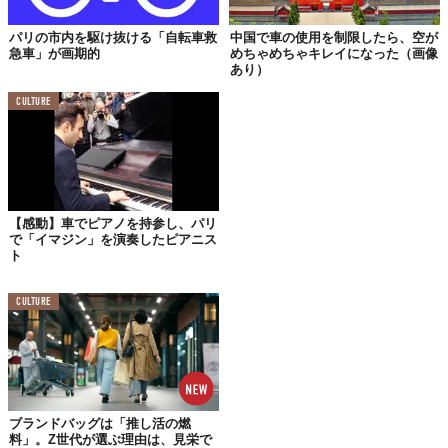
パリの市内を駆け抜ける「自転車救
中国で車の使用を制限したら、空が
急車」が画期的
めちゃめちゃキレイになった（画像
あり）
2ヶ月後に開かれる国連気候変動パリ会議（COP21）に先駆け
CULTURE
て、アンヌ・イダルゴ市長が市内での運転を11時から18時まで禁
止しました。
パリでは以前から大気汚染が問題になっており、市長はさまざま
な取り組みを実施。今回の「車ゼロ施策」もその一環でした。
【感動】車でピアノを持参し、パリ
で「イマジン」を演奏したピアニス
わずか7時間で
ト
気持ちのいい青空に！
CULTURE
ブランドバッグは「推し活の燃
料」。Z世代が選ぶ理由は、見栄で